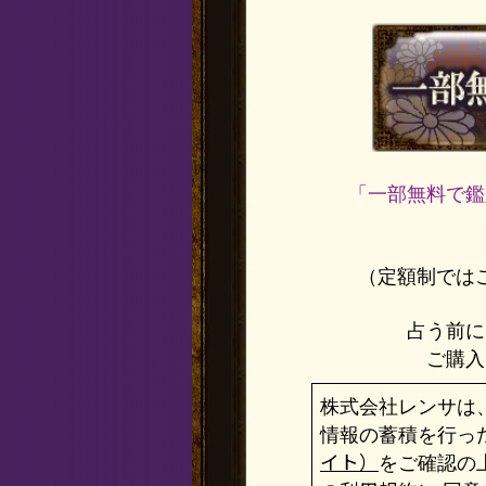
「一部無料で鑑
（定額制では
占う前に
ご購入
株式会社レンサは
情報の蓄積を行っ
イト）
をご確認の上