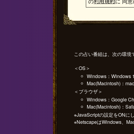
の
利用規約
に 同
この占い番組は、次の環境
＜OS＞
Windows：Windows
Mac(Macintosh)：mac
＜ブラウザ＞
Windows：Googl
Mac(Macintosh
※JavaScriptの設定をO
※NetscapeはWindows、