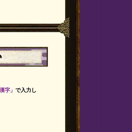
漢字」
で入力し