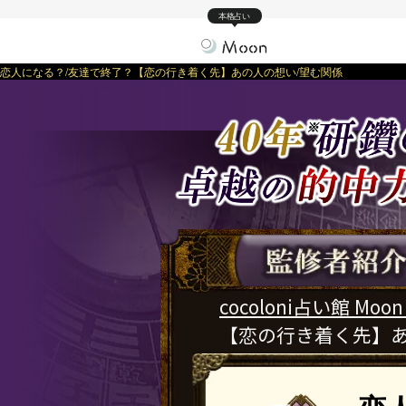
本格占い
恋人になる？/友達で終了？【恋の行き着く先】あの人の想い/望む関係
cocoloni占い館 Moon
【恋の行き着く先】あ