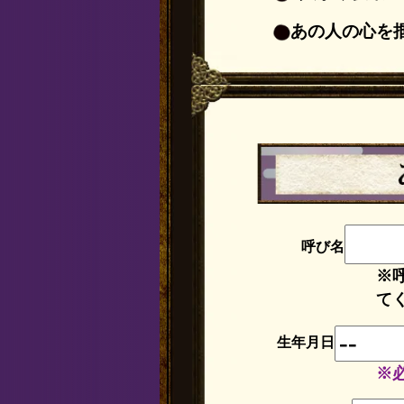
あの人の心を
呼び名
※
て
生年月日
※