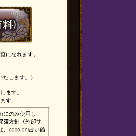
ご覧になれます。
いたします。）
たします。
します。
めにのみ使用し、
保護方針（外部サ
ocoloni占い館