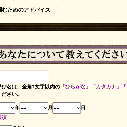
掴むためのアドバイス
呼び名は、全角7文字以内の
「ひらがな」「カタカナ」「
ください。
年
月
日
必須