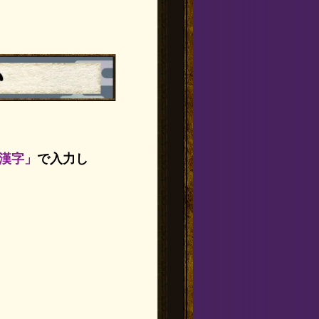
漢字」
で入力し