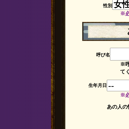
性別
※
呼び名
※
て
生年月日
※
あの人の