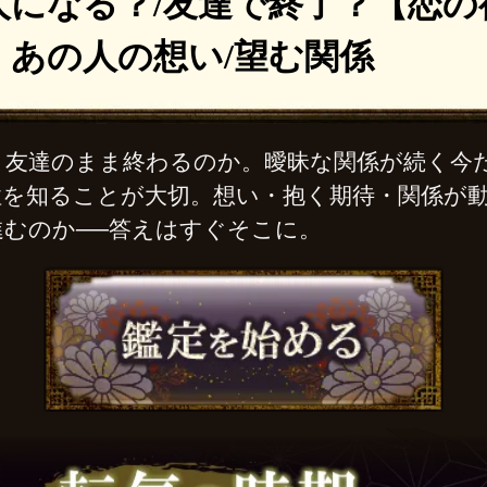
人になる？/友達で終了？【恋の
】あの人の想い/望む関係
、友達のまま終わるのか。曖昧な関係が続く今
性を知ることが大切。想い・抱く期待・関係が
進むのか──答えはすぐそこに。