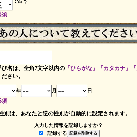
で占う
必須
呼び名は、全角7文字以内の
「ひらがな」「カタカナ」「
ください。
年
月
日
必須
性別は、あなたと逆の性別が自動的に設定されます。
入力した情報を記録しますか？
記録する
記録を削除する