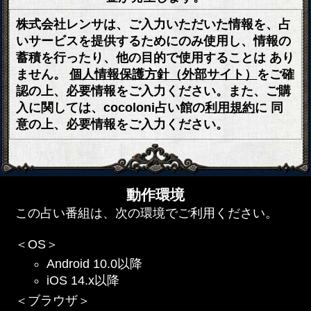
株式会社レンサは、ご入力いただいた情報を、占
いサービスを提供するためにのみ使用し、情報の
蓄積を行ったり、他の目的で使用することは あり
ません。
個人情報保護方針（外部サイト）
をご確
認の上、必要情報をご入力ください。また、ご購
入に関しては、cocoloni占い館の
利用規約
に 同
意の上、必要情報をご入力ください。
動作環境
この占い番組は、次の環境でご利用ください。
＜OS＞
Android 10.0以降
iOS 14.x以降
＜ブラウザ＞