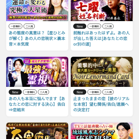
New
一部無料
二人用
一部無料
二人用
あの態度の真意は？【星ひとみ
前触れはあったはずよ。あの人
が解く】あの人の恋現状×裏本
が出した答えは[あなたとの恋
音×本気度
or別の道]
New
New
一部無料
二人用
一部無料
二人用
あの人も本当に悩んでます【あ
止まったままの恋【彼のリアル
なたとの恋に対する決心】告白
な本音】望む関係/告白/進展へ
⇒恋結末
の決定打