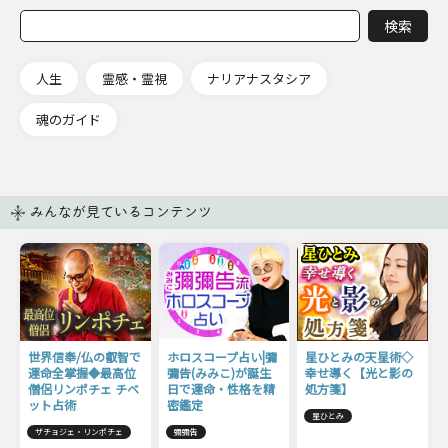
人生
霊感・霊視
ナリアナスタシア
魂のガイド
みんなが見ているコンテンツ
世界信奉/仏の叡智で
ホロスコープ占い|彌
星ひとみの天星術◇
運命全掌握◆最高位
彌告(みみこ)が誕生
幸せ導く【光と影の
僧侶リンポチェ チベ
日で運命・性格を精
処方箋】
ット占術
密鑑定
星ひとみ
ザチョジェ・リンポチェ
彌彌告