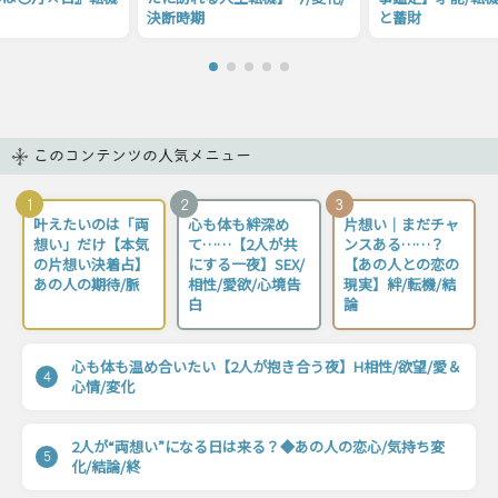
決断時期
と蓄財
このコンテンツの人気メニュー
1
2
3
叶えたいのは「両
心も体も絆深め
片想い｜まだチャ
想い」だけ【本気
て……【2人が共
ンスある……？
の片想い決着占】
にする一夜】SEX/
【あの人との恋の
あの人の期待/脈
相性/愛欲/心境告
現実】絆/転機/結
白
論
心も体も温め合いたい【2人が抱き合う夜】H相性/欲望/愛＆
4
心情/変化
2人が“両想い”になる日は来る？◆あの人の恋心/気持ち変
5
化/結論/終