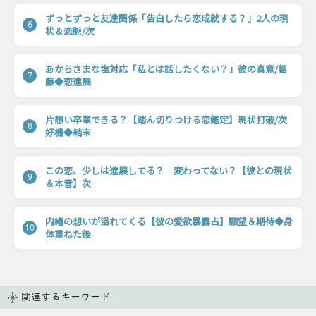
ずっとずっと友達関係「告白したら恋成就する？」2人の現
6
状＆恋脈/次
あからさまな塩対応「私とは話したくない？」彼の真意/葛
7
藤◆恋進展
片想い卒業できる？【踏ん切りつける恋鑑定】現状打破/次
8
好機◆結末
この恋、少しは進展してる？ 変わってない？【彼との現状
9
＆本音】次
内緒の想いが溢れてくる【彼の愛欲暴露占】願望＆期待◆身
10
体重ねた後
関連するキーワード