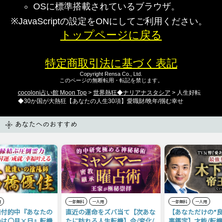
OSに標準搭載されているブラウザ。
※JavaScriptの設定をONにしてご利用ください。
トップページに戻る
特定商取引法に基づく表記
Copyright Rensa Co., Ltd.
このページの無断転用・転記を禁じます。
cocoloni占い館 Moon Top
>
世界熱狂◆ナリアナスタシア
> 人生好転
◆30か国が大熱狂【あなたの人生30項】愛職財/晩年/掴む幸せ
あなたへのおすすめ
用
一部無料
一人用
一部無料
一人用
日付的中『あなたの
直近の運命をズバ当て【次あな
【あなただけの“
のは〇月×日』転機
たに訪れる人生転機】今/変化/
事鑑定】才能/転機