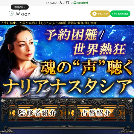
本格占い
人生好転◆30か国が大熱狂【あなたの人生30項】愛職財/晩年/掴む幸せ