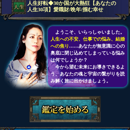
人生好転◆30か国が大熱狂【あなたの
人生30項】愛職財/晩年/掴む幸せ
ようこそ、いらっしゃいました。
人生への不安、仕事での悩み、結婚
への焦り
……あなたが無意識に心の
奥底に閉じ込めてしまっている悩み
は何でしょうか？
今から望む未来にお導きできるよ
う、あなたの魂と宇宙の繋がりを読
み解く旅に出かけましょう。