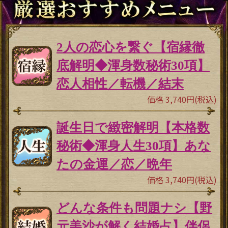
2人の恋心を繋ぐ【宿縁徹
底解明◆渾身数秘術30項】
恋人相性／転機／結末
価格 3,740円(税込)
誕生日で緻密解明【本格数
秘術◆渾身人生30項】あな
たの金運／恋／晩年
価格 3,740円(税込)
どんな条件も問題ナシ【野
元美沙が解く結婚占】伴侶