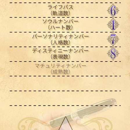
ライフパス
（軌道数）
ソウルナンバー
（ハート数）
パーソナリティナンバー
（人格数）
ディスティニーナンバー
（表現数）
マチュリティナンバー
（成熟数）
条件付け
生まれ日