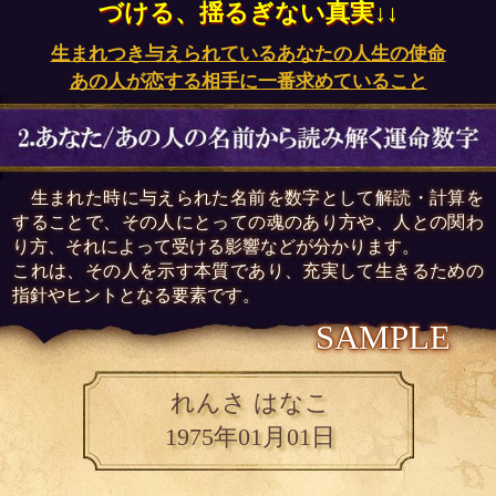
づける、揺るぎない真実↓↓
生まれつき与えられているあなたの人生の使命
あの人が恋する相手に一番求めていること
生まれた時に与えられた名前を数字として解読・計算を
することで、その人にとっての魂のあり方や、人との関わ
り方、それによって受ける影響などが分かります。
これは、その人を示す本質であり、充実して生きるための
指針やヒントとなる要素です。
SAMPLE
れんさ はなこ
1975年01月01日