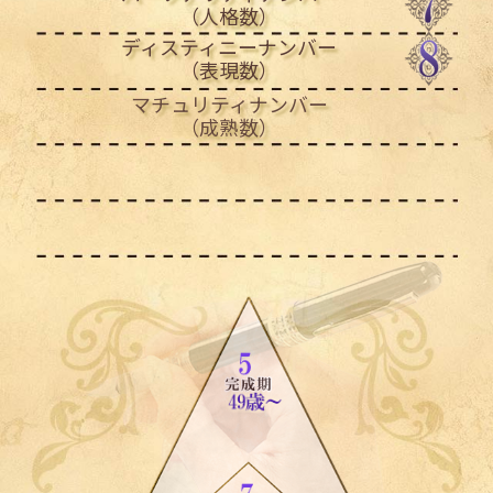
（人格数）
ディスティニーナンバー
（表現数）
マチュリティナンバー
（成熟数）
条件付け
生まれ日