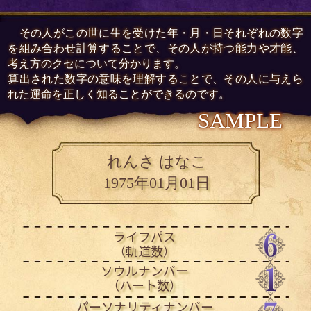
その人がこの世に生を受けた年・月・日それぞれの数字
を組み合わせ計算することで、その人が持つ能力や才能、
考え方のクセについて分かります。
算出された数字の意味を理解することで、その人に与えら
れた運命を正しく知ることができるのです。
SAMPLE
れんさ はなこ
1975年01月01日
ライフパス
（軌道数）
ソウルナンバー
（ハート数）
パーソナリティナンバー