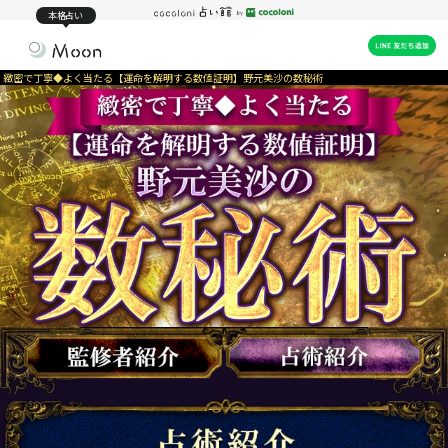
本格占い
緻密で丁寧◆よく当たる【運命を解明する数値証明】野元美沙の数秘術