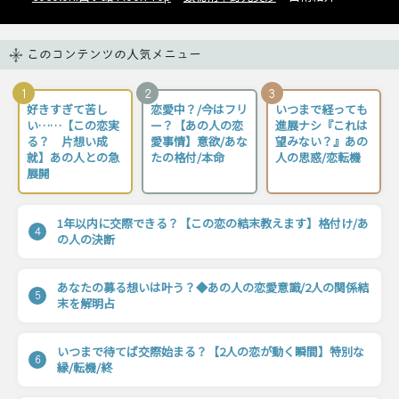
このコンテンツの人気メニュー
1
2
3
好きすぎて苦し
恋愛中？/今はフリ
いつまで経っても
い……【この恋実
ー？【あの人の恋
進展ナシ『これは
る？ 片想い成
愛事情】意欲/あな
望みない？』あの
就】あの人との急
たの格付/本命
人の思惑/恋転機
展開
1年以内に交際できる？【この恋の結末教えます】格付け/あ
4
の人の決断
あなたの募る想いは叶う？◆あの人の恋愛意識/2人の関係結
5
末を解明占
いつまで待てば交際始まる？【2人の恋が動く瞬間】特別な
6
縁/転機/終