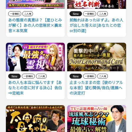
New
一部無料
二人用
一部無料
二人用
あの態度の真意は？【星ひとみ
前触れはあったはずよ。あの人
が解く】あの人の恋現状×裏本
が出した答えは[あなたとの恋
音×本気度
or別の道]
New
New
一部無料
二人用
一部無料
二人用
あの人も本当に悩んでます【あ
止まったままの恋【彼のリアル
なたとの恋に対する決心】告白
な本音】望む関係/告白/進展へ
⇒恋結末
の決定打