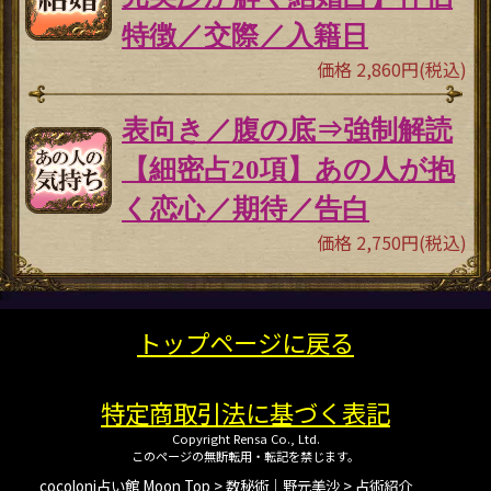
特徴／交際／入籍日
価格 2,860円(税込)
表向き／腹の底⇒強制解読
【細密占20項】あの人が抱
く恋心／期待／告白
価格 2,750円(税込)
トップページに戻る
特定商取引法に基づく表記
Copyright Rensa Co., Ltd.
このページの無断転用・転記を禁じます。
cocoloni占い館 Moon Top
>
数秘術｜野元美沙
> 占術紹介