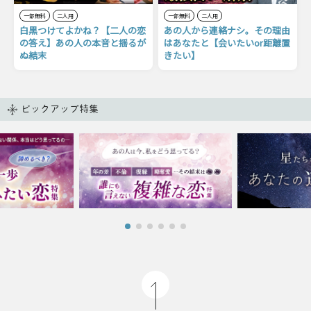
一部無料
二人用
一部無料
二人用
白黒つけてよかね？【二人の恋
あの人から連絡ナシ。その理由
の答え】あの人の本音と揺るが
はあなたと【会いたいor距離置
ぬ結末
きたい】
ピックアップ特集