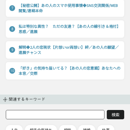
【秘密公開】あの人のスマホ使用事情◆SNS交流関係/WEB
7
閲覧/連絡本命
私は特別な異性？ ただの友達？【あの人の線引き＆格付】
8
思惑／進展
解明◆2人の恋現状【片想いor両想い】絆／あの人の願望／
9
進展チャンス
「好き」の気持ち届いてる？【あの人の恋意識】あなたへの
10
本音／交際
関連するキーワード
人生
相手の気持ち
相性
結婚
仕事