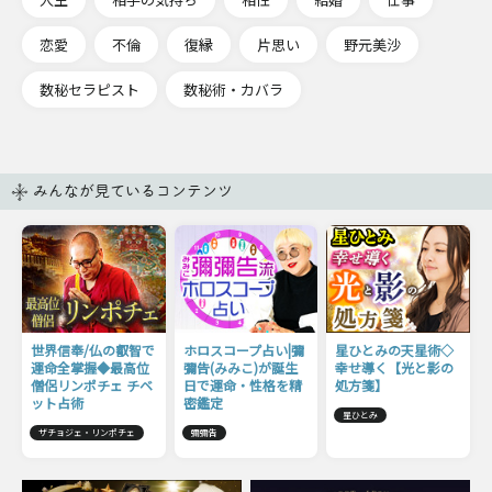
恋愛
不倫
復縁
片思い
野元美沙
数秘セラピスト
数秘術・カバラ
みんなが見ているコンテンツ
世界信奉/仏の叡智で
ホロスコープ占い|彌
星ひとみの天星術◇
運命全掌握◆最高位
彌告(みみこ)が誕生
幸せ導く【光と影の
僧侶リンポチェ チベ
日で運命・性格を精
処方箋】
ット占術
密鑑定
星ひとみ
ザチョジェ・リンポチェ
彌彌告