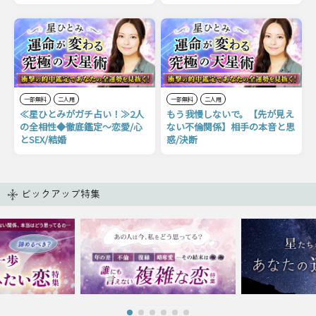
一部無料
二人用
一部無料
二人用
≪星ひとみがガチ占い！≫2人
もう我慢しないで。【先が見え
の全相性◆徹底鑑定〜恋愛/心
ない不倫関係】相手の本音と思
とSEX/結婚
惑/決断
ピックアップ特集