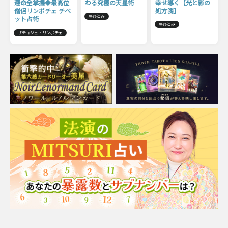
運命全掌握◆最高位
わる究極の天星術
幸せ導く【光と影の
僧侶リンポチェ チベ
処方箋】
星ひとみ
ット占術
星ひとみ
ザチョジェ・リンポチェ