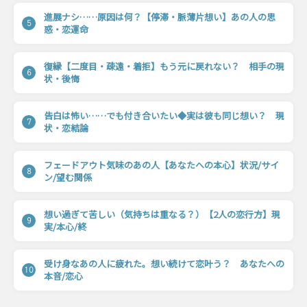
進展ナシ……原因は何？【停滞・脈薄片想い】あの人の思
5
惑・恋運命
復縁【二度目・疎遠・着拒】もう元に戻れない？ 相手の現
6
状・後悔
告白は怖い……でも付き合いたい◆実は彼も同じ想い？ 現
7
状・恋結論
フェードアウト気味のあの人【あなたへの本心】状況/サイ
8
ン/望む関係
想い過ぎて苦しい（気持ちは重なる？）【2人の恋行方】現
9
実/本心/終
受け身なあの人に疲れた。想い続けて恋叶う？ あなたへの
10
本音/恋心