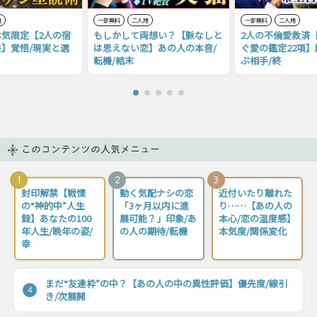
用
一部無料
二人用
一部無料
二人用
気限定【2人の宿
もしかして両想い？【脈なしと
2人の不倫愛救済
】覚悟/現実と選
は思えない恋】あの人の本音/
ぐ愛の鑑定22項】
転機/結末
ぶ相手/終
このコンテンツの人気メニュー
1
2
3
封印解禁【戦慄
動く気配ナシの恋
近付いたり離れた
の“神的中”人生
「3ヶ月以内に進
り……【あの人の
録】あなたの100
展可能？」印象/あ
本心/恋の温度感】
年人生/晩年の姿/
の人の期待/転機
本気度/関係変化
幸
まだ“友達枠”の中？【あの人の中の異性評価】優先度/線引
4
き/次展開