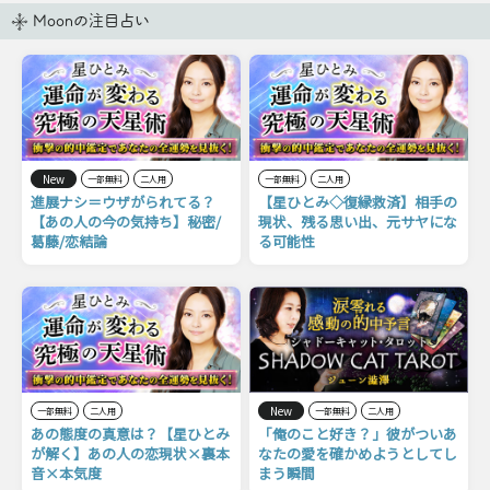
Moonの注目占い
New
一部無料
二人用
一部無料
二人用
進展ナシ＝ウザがられてる？
【星ひとみ◇復縁救済】相手の
【あの人の今の気持ち】秘密/
現状、残る思い出、元サヤにな
葛藤/恋結論
る可能性
New
一部無料
二人用
一部無料
二人用
あの態度の真意は？【星ひとみ
「俺のこと好き？」彼がついあ
が解く】あの人の恋現状×裏本
なたの愛を確かめようとしてし
音×本気度
まう瞬間