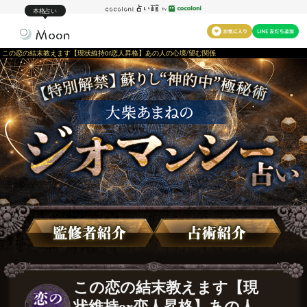
本格占い
この恋の結末教えます【現状維持or恋人昇格】あの人の心境/望む関係
この恋の結末教えます【現
状維持or恋人昇格】あの人