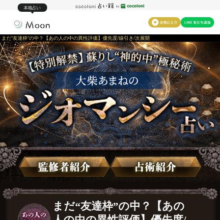
本格占い
まだ“友達枠”の中？【あの人の中の異性評価】優先度/線引き/次展開
まだ“友達枠”の中？【あの
人の中の異性評価】優先度/