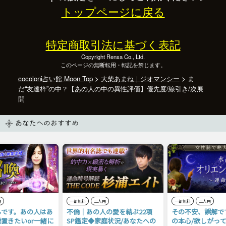
トップページに戻る
特定商取引法に基づく表記
Copyright Rensa Co., Ltd.
このページの無断転用・転記を禁じます。
cocoloni占い館 Moon Top
>
大柴あまね｜ジオマンシー
> ま
だ“友達枠”の中？【あの人の中の異性評価】優先度/線引き/次展
開
あなたへのおすすめ
用
一部無料
二人用
一部無料
二人用
んです。あの人はあ
不倫｜あの人の愛を結ぶ22項
その不安、誤解で
置きたいor一緒に
SP鑑定◆家庭状況/あなたへの
の本心/欲しがっ