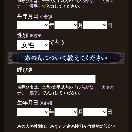
※呼び名は、全角7文字以内の
「ひらがな」「カタカ
ナ」「漢字」
で入力してください。
生年月日
※必須
年
月
日
性別
※必須
で占う
呼び名
※呼び名は、全角7文字以内の
「ひらがな」「カタカ
ナ」「漢字」
で入力してください。
生年月日
※必須
年
月
日
あの人の性別は、あなたと逆の性別が自動的に設定さ