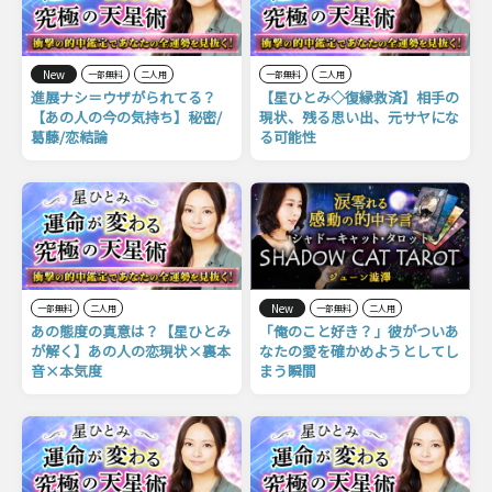
New
一部無料
二人用
一部無料
二人用
進展ナシ＝ウザがられてる？
【星ひとみ◇復縁救済】相手の
【あの人の今の気持ち】秘密/
現状、残る思い出、元サヤにな
葛藤/恋結論
る可能性
New
一部無料
二人用
一部無料
二人用
あの態度の真意は？【星ひとみ
「俺のこと好き？」彼がついあ
が解く】あの人の恋現状×裏本
なたの愛を確かめようとしてし
音×本気度
まう瞬間