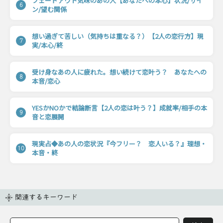
フェードアウト気味のあの人【あなたへの本心】状況/サイ
6
ン/望む関係
想い過ぎて苦しい（気持ちは重なる？）【2人の恋行方】現
7
実/本心/終
受け身なあの人に疲れた。想い続けて恋叶う？ あなたへの
8
本音/恋心
YESかNOかで結論断言【2人の恋は叶う？】成就率/相手の本
9
音と恋展開
現実占◆あの人の恋状況『今フリー？ 恋人いる？』理想・
10
本音・終
関連するキーワード