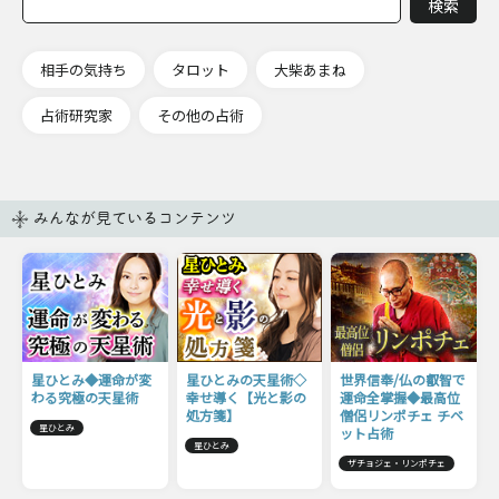
相手の気持ち
タロット
大柴あまね
占術研究家
その他の占術
みんなが見ているコンテンツ
星ひとみ◆運命が変
星ひとみの天星術◇
世界信奉/仏の叡智で
わる究極の天星術
幸せ導く【光と影の
運命全掌握◆最高位
処方箋】
僧侶リンポチェ チベ
星ひとみ
ット占術
星ひとみ
ザチョジェ・リンポチェ