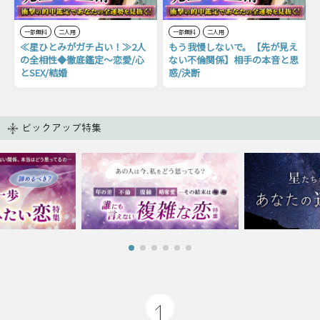
一部無料
二人用
一部無料
二人用
≪星ひとみがガチ占い！≫2人
もう我慢しないで。【先が見え
の全相性◆徹底鑑定〜恋愛/心
ない不倫関係】相手の本音と思
とSEX/結婚
惑/決断
ピックアップ特集