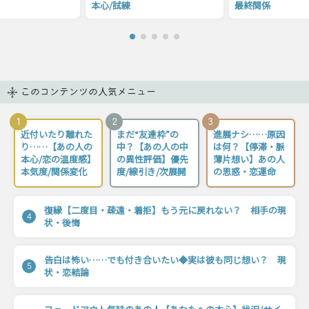
本心/試練
最終関係
このコンテンツの人気メニュー
1
2
3
近付いたり離れた
まだ“友達枠”の
進展ナシ……原因
り……【あの人の
中？【あの人の中
は何？【停滞・脈
本心/恋の温度感】
の異性評価】優先
薄片想い】あの人
本気度/関係変化
度/線引き/次展開
の思惑・恋運命
復縁【二度目・疎遠・着拒】もう元に戻れない？ 相手の現
4
状・後悔
告白は怖い……でも付き合いたい◆実は彼も同じ想い？ 現
5
状・恋結論