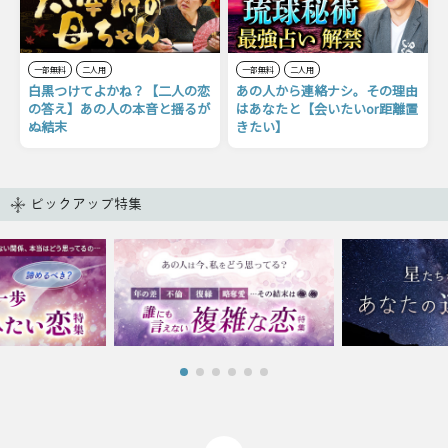
一部無料
二人用
一部無料
二人用
白黒つけてよかね？【二人の恋
あの人から連絡ナシ。その理由
の答え】あの人の本音と揺るが
はあなたと【会いたいor距離置
ぬ結末
きたい】
ピックアップ特集