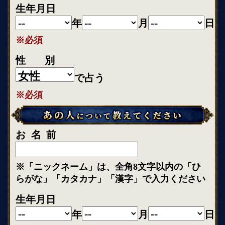
生年月日
年
月
日
※必須
性別
で占う
※必須
お名前
※「ニックネーム」は、全角8文字以内の「ひ
らがな」「カタカナ」「漢字」で入力ください
生年月日
年
月
日