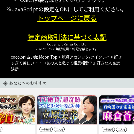
※JavaScriptの設定をONにしてご利用ください。
トップページに戻る
特定商取引法に基づく表記
Copyright Rensa Co., Ltd.
このページの無断転用・転記を禁じます。
cocoloni占い館 Moon Top
>
龍輝アカシック/ツインレイ
> 好き
すぎて苦しい……『あの人と私って相思相愛？』好きな人＆恋
決断
あなたへのおすすめ
用
一部無料
二人用
一部無料
二人用