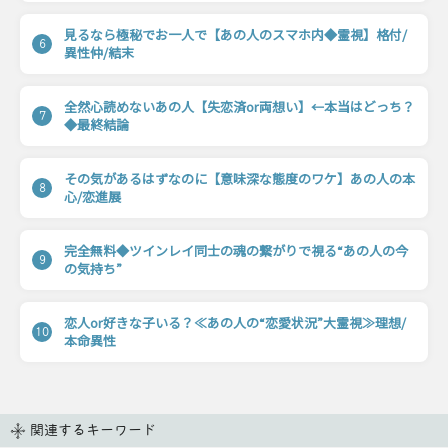
見るなら極秘でお一人で【あの人のスマホ内◆霊視】格付/
6
異性仲/結末
全然心読めないあの人【失恋済or両想い】←本当はどっち？
7
◆最終結論
その気があるはずなのに【意味深な態度のワケ】あの人の本
8
心/恋進展
完全無料◆ツインレイ同士の魂の繋がりで視る“あの人の今
9
の気持ち”
恋人or好きな子いる？≪あの人の“恋愛状況”大霊視≫理想/
10
本命異性
関連するキーワード