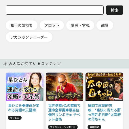
相手の気持ち
タロット
霊感・霊視
龍輝
アカシックレコーダー
みんなが見ているコンテンツ
星ひとみ◆運命が変
世界信奉/仏の叡智で
福岡で圧倒的信
わる究極の天星術
運命全掌握◆最高位
頼！“豪快に当たる肝
僧侶リンポチェ チベ
っ玉姓名判断”太宰府
星ひとみ
ット占術
の母ちゃん
ザチョジェ・リンポチェ
森田鏡湖