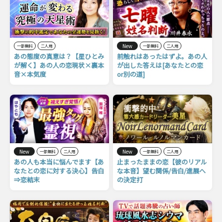
New
一部無料
二人用
一部無料
二人用
あの態度の真意は？【星ひとみ
前触れはあったはずよ。あの人
が解く】あの人の恋現状×裏本
が出した答えは[あなたとの恋
音×本気度
or別の道]
New
New
一部無料
二人用
一部無料
二人用
あの人も本当に悩んでます【あ
止まったままの恋【彼のリアル
なたとの恋に対する決心】告白
な本音】望む関係/告白/進展へ
⇒恋結末
の決定打