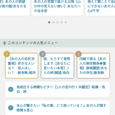
X鑑定】あの人の欲望
あの人の言葉で届ける20項【心
視えて聴こえて全
/夜の顔/あなたを
の中の見えない想い】あなたへ
にできないあの人
の全本音
心8千字
このコンテンツの人気メニュー
1
2
3
【あの人の恋状況
彼、もうすぐ覚悟
内緒で視る【あの
霊視】好きな人い
します【あなたに
人の異性関係◆霊
る？ 恋人ほし
言いたい本音】2
視】連絡履歴/あな
い？ 脈有無/結末
人の絆/願望/告白
たの存在/脈有無
急接近する時期もピタリ【2人の恋の行く末鑑定】転機・告
4
白・終
本心が聞きたい『私の事、どう想っている？』あの人が隠す
5
感情＆恋心