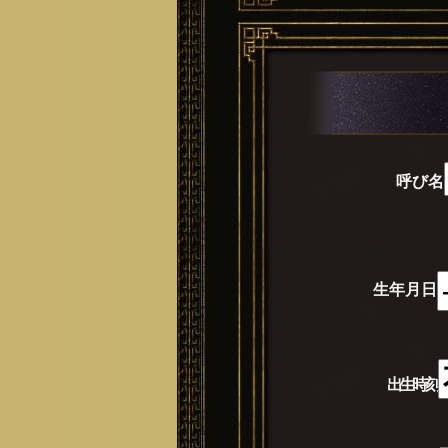
呼び名
生年月日
出生時刻