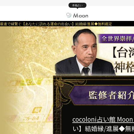
本格占い
最速で縁繋ぐ【あなたに訪れる運命の出会い】結婚縁/進展◆無料鑑定
cocoloni占い館 Moon
い】結婚縁/進展◆無