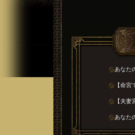
あなた
【命宮
【夫妻
あなた