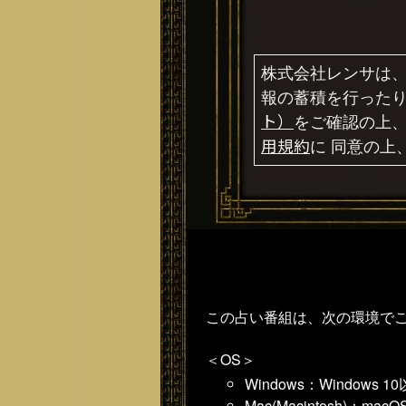
株式会社レンサは
報の蓄積を行った
ト）
をご確認の上、
用規約
に 同意の上
この占い番組は、次の環境で
＜OS＞
Windows：Windows 1
Mac(Macintosh)：macOS