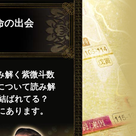
命の出会
み解く紫微斗数
について読み解
で結ばれてる？
にあります。