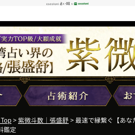
 Top
>
紫微斗数｜張盛舒
> 最速で縁繋ぐ【あ
料鑑定