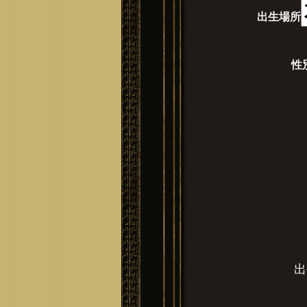
出生場所
性
出