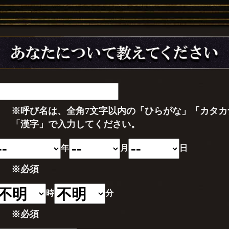
※呼び名は、全角7文字以内の
「ひらがな」「カタカ
「漢字」
で入力してください。
年
月
日
※必須
時
分
※必須