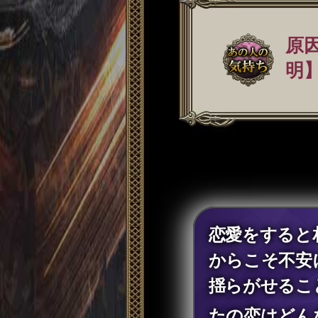
原
明】
恋愛をすると
からこそ不安
揺らがせるこ
たの恋はどん