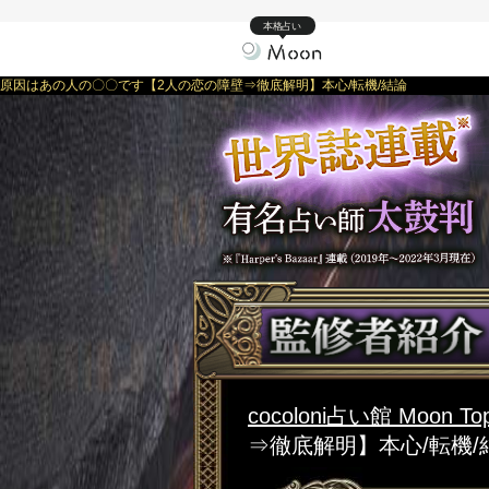
本格占い
原因はあの人の〇〇です【2人の恋の障壁⇒徹底解明】本心/転機/結論
cocoloni占い館 Moon To
⇒徹底解明】本心/転機/