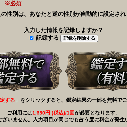
※必須
人の性別は、あなたと逆の性別が自動的に設定され
入力した情報を記録しますか？
記録する
定する」
をクリックすると、鑑定結果の一部を無料で
ご利用には
1,650円 (税込)/1回
が必要となります。
ございません。入力項目が同じでも占う度に料金が発生