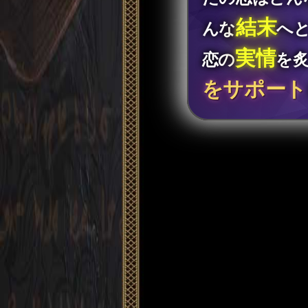
結末
んな
へ
実情
恋の
を
をサポート