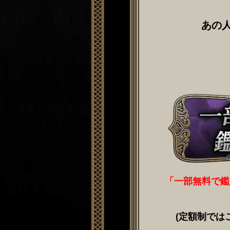
あの
「一部無料で鑑
(定額制では