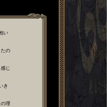
抱い
きたの
を感じ
いき
当の理