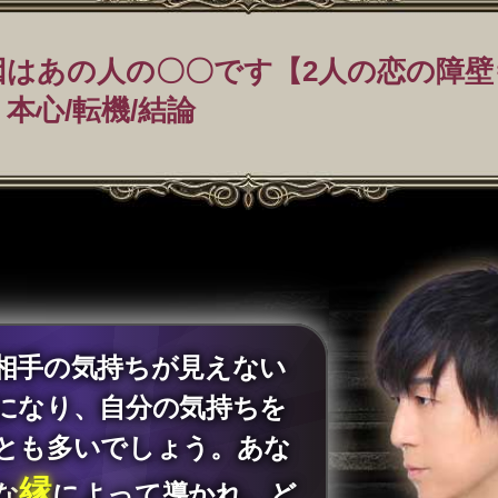
因はあの人の〇〇です【2人の恋の障壁
本心/転機/結論
相手の気持ちが見えない
になり、自分の気持ちを
とも多いでしょう。あな
縁
な
によって導かれ、ど