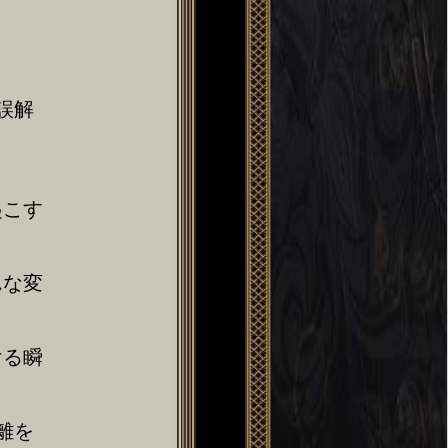
誤解
起こす
んな変
ける瞬
離を