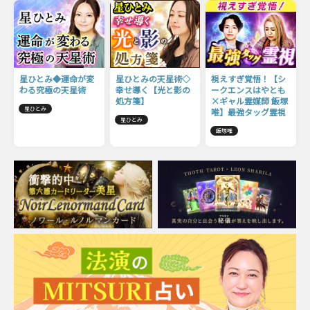
星ひとみ◆運命が変
星ひとみの天星術◇
視えすぎ覚悟！【シ
わる究極の天星術
幸せ導く【光と影の
ークエンスはやとも
処方箋】
×ギャル霊媒師 飯塚
星ひとみ
唯】最強タッグ霊視
星ひとみ
飯塚唯