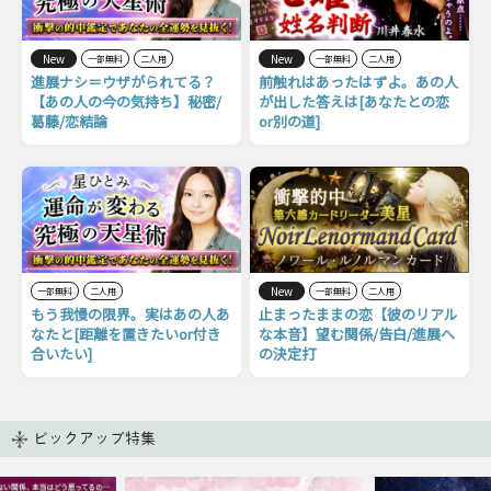
New
New
一部無料
二人用
一部無料
二人用
進展ナシ＝ウザがられてる？
前触れはあったはずよ。あの人
【あの人の今の気持ち】秘密/
が出した答えは[あなたとの恋
葛藤/恋結論
or別の道]
New
一部無料
二人用
一部無料
二人用
もう我慢の限界。実はあの人あ
止まったままの恋【彼のリアル
なたと[距離を置きたいor付き
な本音】望む関係/告白/進展へ
合いたい]
の決定打
ピックアップ特集