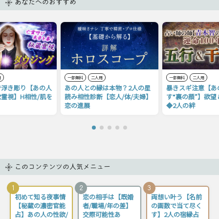
あなたへのおすすめ
用
一部無料
二人用
一部無料
二人用
で浮き彫り【あの人
あの人との縁は本物？2人の星
暴きスギ注意【あ
霊視】H相性/肌を
読み相性診断【恋人/体/夫婦】
す“裏の顔”】欲望
恋の進展
◆2人の絆
このコンテンツの人気メニュー
1
2
3
初めて知る夜事情
恋の相手は【既婚
両想い叶う【名前
【秘蔵の濃密官能
者/職場/年の差】
の画数で当て尽く
占】あの人の性欲/
交際可能性あ
す】2人の宿縁占