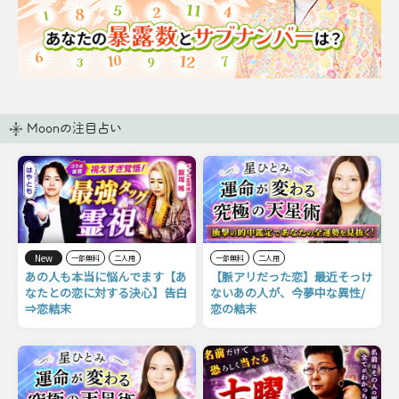
Moonの注目占い
New
一部無料
二人用
一部無料
二人用
あの人も本当に悩んでます【あ
【脈アリだった恋】最近そっけ
なたとの恋に対する決心】告白
ないあの人が、今夢中な異性/
⇒恋結末
恋の結末