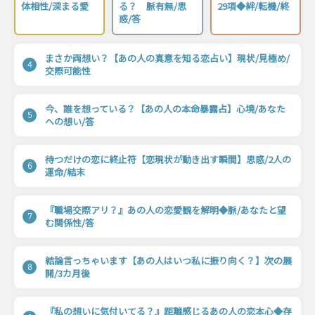
体相性/深まる愛
る？ 脈有無/思
29項◆絆/転機/終
惑/答
まさか両想い？【あの人の真意を知る恋占い】現状/見極め/
4
交際可能性
今、誰を想っている？【あの人の本命暴露占】心境/あなた
5
への想い/答
待つだけの恋に終止符【恋現状が動き出す瞬間】思惑/2人の
6
運命/結末
『職場交際アリ？』あの人の恋愛観を解明◆脈/あなたと望
7
む関係性/答
結論言っちゃいます【あの人はいつ私に振り向く？】次の展
8
開/3カ月後
『私の想いに気付いてる？』距離感じるあの人の恋本心◆存