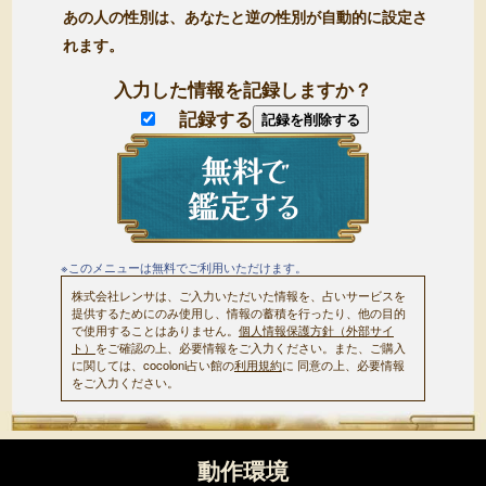
あの人の性別は、あなたと逆の性別が自動的に設定さ
れます。
入力した情報を記録しますか？
記録する
記録を削除する
※このメニューは無料でご利用いただけます。
株式会社レンサは、ご入力いただいた情報を、占いサービスを
提供するためにのみ使用し、情報の蓄積を行ったり、他の目的
で使用することはありません。
個人情報保護方針（外部サイ
ト）
をご確認の上、必要情報をご入力ください。また、ご購入
に関しては、cocoloni占い館の
利用規約
に 同意の上、必要情報
をご入力ください。
動作環境