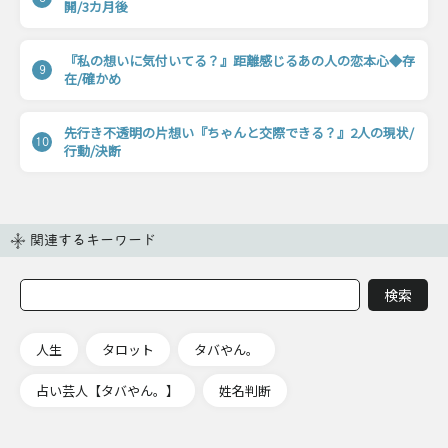
開/3カ月後
『私の想いに気付いてる？』距離感じるあの人の恋本心◆存
9
在/確かめ
先行き不透明の片想い『ちゃんと交際できる？』2人の現状/
10
行動/決断
関連するキーワード
人生
タロット
タバやん。
占い芸人【タバやん。】
姓名判断