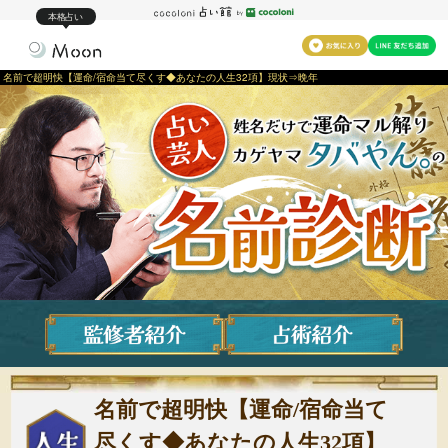
本格占い
名前で超明快【運命/宿命当て尽くす◆あなたの人生32項】現状⇒晩年
名前で超明快【運命/宿命当て
尽くす◆あなたの人生32項】