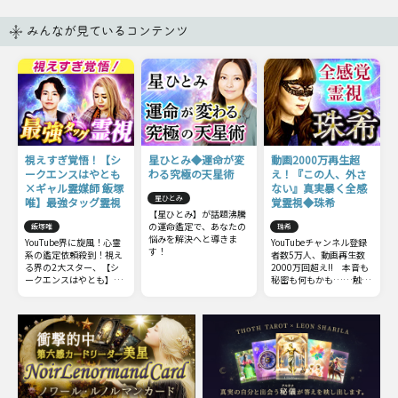
みんなが見ているコンテンツ
視えすぎ覚悟！【シ
星ひとみ◆運命が変
動画2000万再生超
ークエンスはやとも
わる究極の天星術
え！『この人、外さ
×ギャル霊媒師 飯塚
ない』真実暴く全感
星ひとみ
唯】最強タッグ霊視
覚霊視◆珠希
【星ひとみ】が話題沸騰
の運命鑑定で、あなたの
飯塚唯
珠希
悩みを解決へと導きま
YouTube界に旋風！心霊
YouTubeチャンネル登録
す！
系の鑑定依頼殺到！視え
者数5万人、動画再生数
る界の2大スター、【シ
2000万回超え!! 本音も
ークエンスはやとも】
秘密も何もかも……触れ
×【ギャル霊媒師 飯塚
てはいけない部分までズ
唯】最強タッグによるW
バッと暴いてしまう全感
視点のコラボ霊視鑑定を
覚霊視をご体感下さい。
リアルに再現！