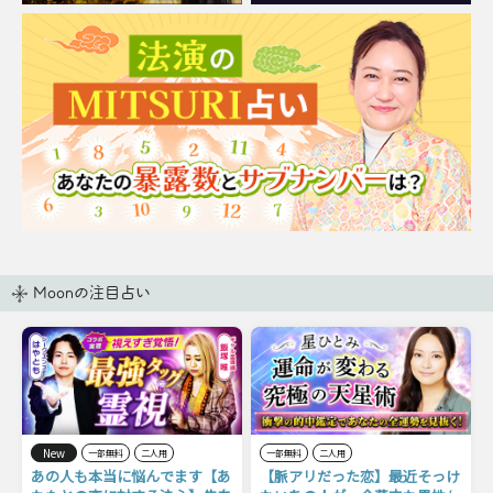
Moonの注目占い
New
一部無料
二人用
一部無料
二人用
あの人も本当に悩んでます【あ
【脈アリだった恋】最近そっけ