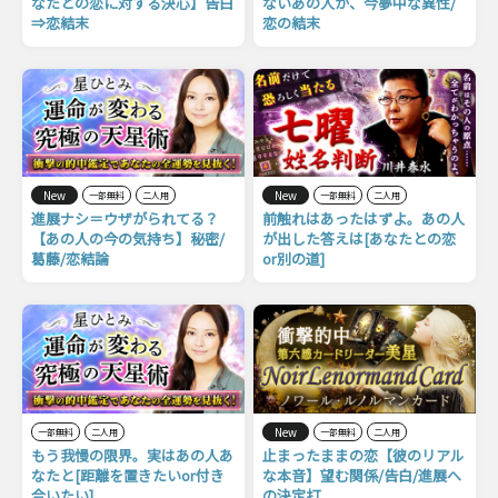
なたとの恋に対する決心】告白
ないあの人が、今夢中な異性/
⇒恋結末
恋の結末
New
New
一部無料
二人用
一部無料
二人用
進展ナシ＝ウザがられてる？
前触れはあったはずよ。あの人
【あの人の今の気持ち】秘密/
が出した答えは[あなたとの恋
葛藤/恋結論
or別の道]
New
一部無料
二人用
一部無料
二人用
もう我慢の限界。実はあの人あ
止まったままの恋【彼のリアル
なたと[距離を置きたいor付き
な本音】望む関係/告白/進展へ
合いたい]
の決定打