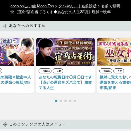
cocoloni占い館 Moon Top
>
タバやん。｜名前診断
> 名前で超明
快【運命/宿命当て尽くす◆あなたの人生32項】現状⇒晩年
あなたへのおすすめ
用
一部無料
一人用
一部無料
一人用
良の精確×緻密⇒人
あなたの転機日は〇月〇日です
絶対に覚えておい
の運命◇現状/恋/
【直近の運命をズバ当て】激変
運命を変える重要
する人生
来事/結果
このコンテンツの人気メニュー