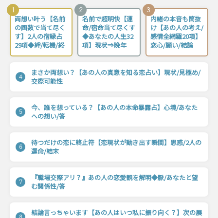
1
2
3
両想い叶う【名前
名前で超明快【運
内緒の本音も筒抜
の画数で当て尽く
命/宿命当て尽くす
け【あの人の考え/
す】2人の宿縁占
◆あなたの人生32
感情全網羅20項】
29項◆絆/転機/終
項】現状⇒晩年
恋心/願い/結論
まさか両想い？【あの人の真意を知る恋占い】現状/見極め/
4
交際可能性
今、誰を想っている？【あの人の本命暴露占】心境/あなた
5
への想い/答
待つだけの恋に終止符【恋現状が動き出す瞬間】思惑/2人の
6
運命/結末
『職場交際アリ？』あの人の恋愛観を解明◆脈/あなたと望
7
む関係性/答
結論言っちゃいます【あの人はいつ私に振り向く？】次の展
8