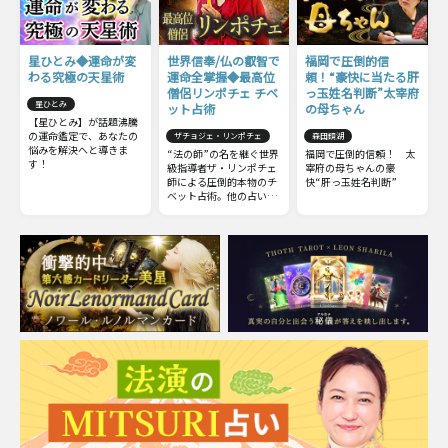
星ひとみ◆運命が変
世界信奉/仏の叡智で
福岡で圧倒的信
わる究極の天星術
運命全掌握◆最高位
頼！“豪快に当たる肝
僧侶リンポチェ チベ
っ玉姓名判断”太宰府
星ひとみ
ット占術
の母ちゃん
【星ひとみ】が話題沸騰
の運命鑑定で、あなたの
ザチョジェ・リンポチェ
森田鏡湖
悩みを解決へと導きま
“法の師”の名を継ぐ世界
福岡で圧倒的信頼！ 太
す！
級指導者ザ・リンポチェ
宰府の母ちゃんの豪
師による圧倒的本物のチ
快“肝っ玉姓名判断”
ベット占術。他の占いと
は一線を画すチベット占
術の極意をお伝えしまし
ょう。