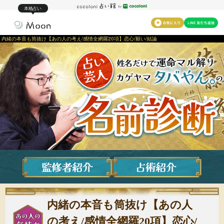
本格占い
内緒の本音も筒抜け【あの人の考え/感情全網羅20項】恋心/願い/結論
内緒の本音も筒抜け【あの人
の考え/感情全網羅20項】恋心/