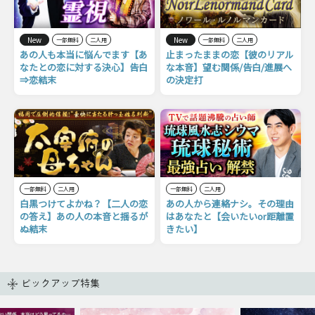
New
New
一部無料
二人用
一部無料
二人用
あの人も本当に悩んでます【あ
止まったままの恋【彼のリアル
なたとの恋に対する決心】告白
な本音】望む関係/告白/進展へ
⇒恋結末
の決定打
一部無料
二人用
一部無料
二人用
白黒つけてよかね？【二人の恋
あの人から連絡ナシ。その理由
の答え】あの人の本音と揺るが
はあなたと【会いたいor距離置
ぬ結末
きたい】
ピックアップ特集