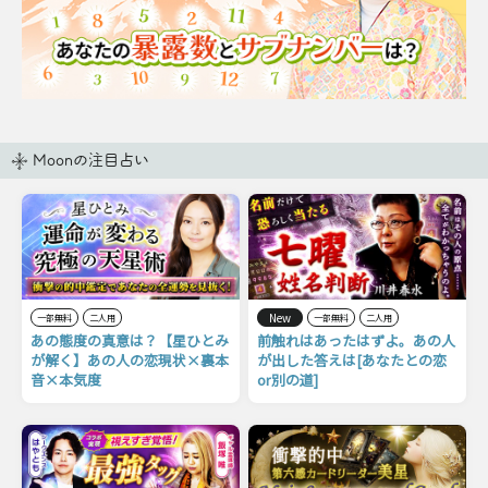
Moonの注目占い
New
一部無料
二人用
一部無料
二人用
あの態度の真意は？【星ひとみ
前触れはあったはずよ。あの人
が解く】あの人の恋現状×裏本
が出した答えは[あなたとの恋
音×本気度
or別の道]