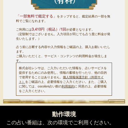
「一部無料で鑑定する」
をタップすると、鑑定結果の一部を無
料でご覧になれます。
3,410円（税込）/1回
ご利用には
が必要となります。
（定額制ではございません。入力項目が同じでも占う度に料金が発
生いたします。）
占う前に占断する内容や入力情報をご確認の上、購入お願いいたし
ます。
ご購入いただくと、サービス・コンテンツの利用料金が発生しま
す。
株式会社レンサは、ご入力いただいた情報を、占いサービスを
提供するためにのみ使用し、情報の蓄積を行ったり、他の目的
で使用することはありません。
個人情報保護方針（外部サイ
ト）
をご確認の上、必要情報をご入力ください。また、ご購入
に関しては、cocoloni占い館の
利用規約
に 同意の上、必要情報
をご入力ください。
動作環境
この占い番組は、次の環境でご利用ください。