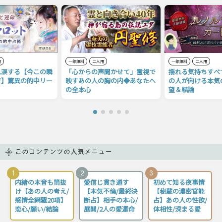
用
一部無料
二人用
一部無料
二人用
れ涙する【今この瞬
「心からの声聞かせて」霊視で
揺れる気持ちすべ
音】驚異の的中リー
映すあの人の胸の内◆あなたへ
の人が向ける本気
の全本心
望＆結論
このコンテンツの人気メニュー
1
2
3
内緒の本音も筒抜
愛信じ貫き通す
初めて知る夜事情
け【あの人の考え/
【本気不倫/最終決
【秘蔵の濃密官能
感情全網羅20項】
断占】相手の本心/
占】あの人の性欲/
恋心/願い/結論
展開/2人の愛運命
体相性/深まる愛