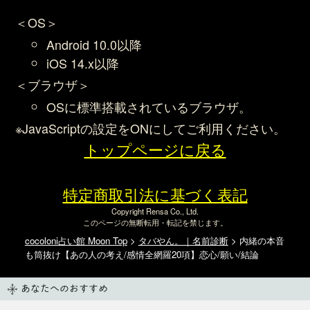
＜OS＞
Android 10.0以降
iOS 14.x以降
＜ブラウザ＞
OSに標準搭載されているブラウザ。
※JavaScriptの設定をONにしてご利用ください。
トップページに戻る
特定商取引法に基づく表記
Copyright Rensa Co., Ltd.
このページの無断転用・転記を禁じます。
cocoloni占い館 Moon Top
>
タバやん。｜名前診断
> 内緒の本音
も筒抜け【あの人の考え/感情全網羅20項】恋心/願い/結論
あなたへのおすすめ