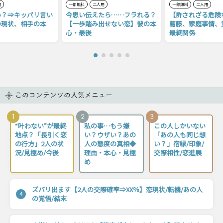
用
一部無料
二人用
一部無料
二人用
い？⇒キッパリ言い
今思い伝えたら……フラれる？
【許されざる危険
の現状、相手の本
【一歩踏み出せない恋】彼の本
葛藤、家庭事情、
心・最後
最終関係
このコンテンツの人気メニュー
1
2
3
“叶わない”が最終
私の事…もう嫌
この人しかいない
地点？「長引く恋
い？ウザい？あの
「あの人も同じ想
の行方」2人の状
人の態度の真相◆
い？」宿縁/印象/
況/見極め/今後
理由・本心・見極
交際相性/恋進展
め
ズバリ出ます【2人の交際確率⇒XX％】恋現状/転機/あの人
4
の覚悟/結末