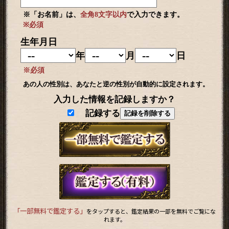
※「お名前」は、
全角8文字以内
で入力できます。
※必須
生年月日
年
月
日
※必須
あの人の性別は、あなたと逆の性別が自動的に設定されます。
入力した情報を記録しますか？
記録する
記録を削除する
「一部無料で鑑定する」
をタップすると、鑑定結果の一部を無料でご覧にな
れます。