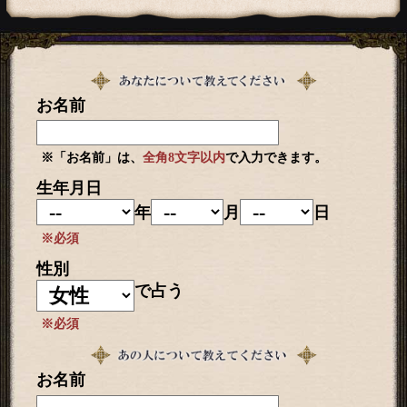
お名前
※「お名前」は、
全角8文字以内
で入力できます。
生年月日
年
月
日
※必須
性別
で占う
※必須
お名前