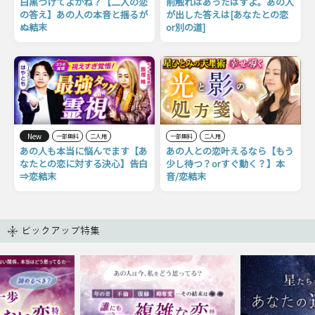
白黒つけてよかね？【二人の恋
前触れはあったはずよ。あの人
の答え】あの人の本音と揺るが
が出した答えは[あなたとの恋
ぬ結末
or別の道]
New
一部無料
二人用
一部無料
二人用
あの人も本当に悩んでます【あ
あの人との恋叶えるなら【もう
なたとの恋に対する決心】告白
少し待つ？orすぐ動く？】本
⇒恋結末
音/恋結末
ピックアップ特集