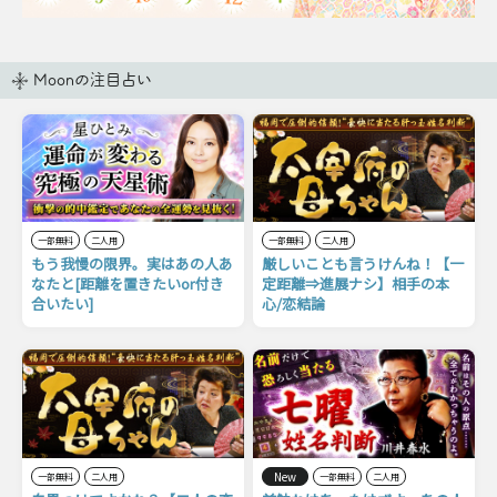
Moonの注目占い
一部無料
二人用
一部無料
二人用
もう我慢の限界。実はあの人あ
厳しいことも言うけんね！【一
なたと[距離を置きたいor付き
定距離⇒進展ナシ】相手の本
合いたい]
心/恋結論
New
一部無料
二人用
一部無料
二人用