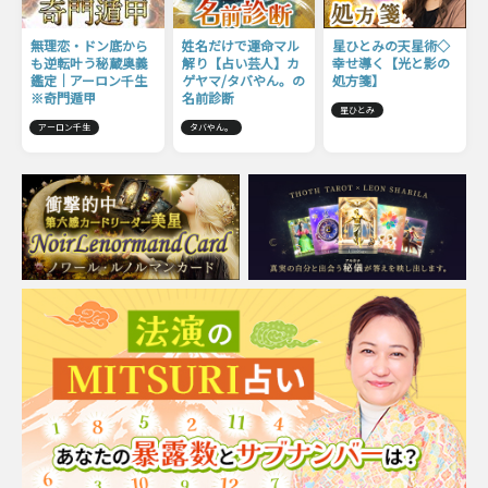
無理恋・ドン底から
姓名だけで運命マル
星ひとみの天星術◇
も逆転叶う秘蔵奥義
解り【占い芸人】カ
幸せ導く【光と影の
鑑定｜アーロン千生
ゲヤマ/タバやん。の
処方箋】
※奇門遁甲
名前診断
星ひとみ
アーロン千生
タバやん。