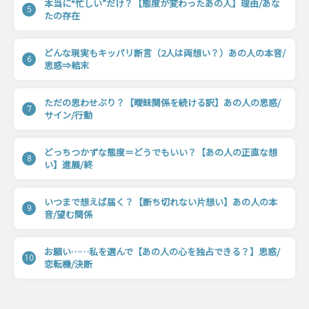
本当に“忙しい”だけ？【態度が変わったあの人】理由/あな
5
たの存在
どんな現実もキッパリ断言（2人は両想い？）あの人の本音/
6
思惑⇒結末
ただの思わせぶり？【曖昧関係を続ける訳】あの人の思惑/
7
サイン/行動
どっちつかずな態度＝どうでもいい？【あの人の正直な想
8
い】進展/終
いつまで想えば届く？【断ち切れない片想い】あの人の本
9
音/望む関係
お願い……私を選んで【あの人の心を独占できる？】思惑/
10
恋転機/決断