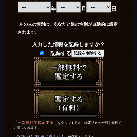
年
月
日
あの人の性別は、あなたと逆の性別が自動的に設定
されます。
入力した情報を記録しますか？
記録する
記録を削除する
「一部無料で鑑定する」
をタップすると、鑑定結果の一部を無料で
ご覧になれます。
1,760円（税込）/1回
ご利用には
が必要となります。