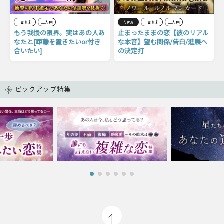
New
一部無料
二人用
一部無料
二人用
もう我慢の限界。実はあの人あ
止まったままの恋【彼のリアル
なたと[距離を置きたいor付き
な本音】望む関係/告白/進展へ
合いたい]
の決定打
ピックアップ特集