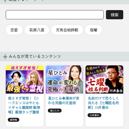
恋愛
萩原八雲
天秀会総師範
宿曜
みんなが見ているコンテンツ
視えすぎ覚悟！【シ
星ひとみ◆運命が変
名前だけで恐ろしく
ークエンスはやとも
わる究極の天星術
当たる【七曜姓名判
×ギャル霊媒師 飯塚
断】川井春水
星ひとみ
唯】最強タッグ霊視
川井春水
飯塚唯