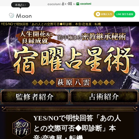
本格占い
YES/NOで明快回答「あの人との交際可否◆即診断」本音/恋進展・転機
YES/NOで明快回答「あの人
との交際可否◆即診断」本
音/恋進展・転機