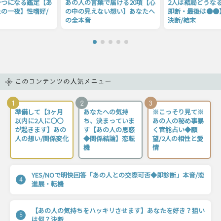
一つになる鑑定【あ
あの人の言葉で届ける20項【心
2人は結局どうな
の一夜】性嗜好/
の中の見えない想い】あなたへ
即断・最後は●●
の全本音
決断/結末
このコンテンツの人気メニュー
1
2
3
準備して【3ヶ月
あなたへの気持
※こっそり見て※
以内に2人に〇〇
ち、決まっていま
あの人の秘め事暴
が起きます】あの
す【あの人の思惑
く官能占い◆願
人の想い/関係変化
◆関係結論】恋転
望/2人の相性と愛
機
情
YES/NOで明快回答「あの人との交際可否◆即診断」本音/恋
4
進展・転機
【あの人の気持ちをハッキリさせます】あなたを好き？狙い
5
は何？決断