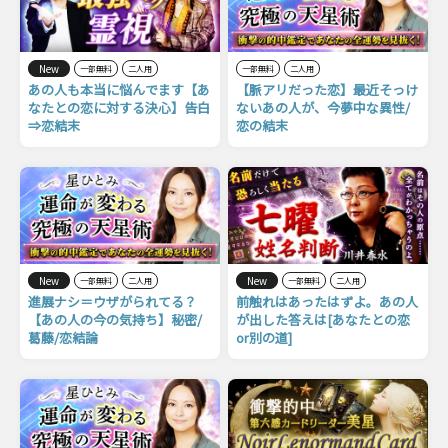
New
一部無料
二人用
一部無料
二人用
あの人も本当に悩んでます【あ
【脈アリだった恋】最近そっけ
なたとの恋に対する決心】告白
ないあの人が、今夢中な異性/
⇒恋結末
恋の結末
New
New
一部無料
二人用
一部無料
二人用
進展ナシ＝ウザがられてる？
前触れはあったはずよ。あの人
【あの人の今の気持ち】秘密/
が出した答えは[あなたとの恋
葛藤/恋結論
or別の道]