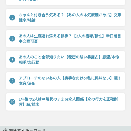
ちゃんと付き合う気ある？【あの人の本気度確かめ占】交際
6
確率/結論
あの人は生涯連れ添える相手？【2人の宿縁/相性】辛口断言
7
◆交際可否
あの人のこと全部知りたい【秘密の想い暴露占】願望/本命
8
相手/恋行動
アプローチのないあの人【奥手なだけor私に興味ない】隠す
9
本音/決断
1年後の2人は⇒現状のままor恋人関係【恋の行方を正確断
10
言】脈/結末
関連するキーワード