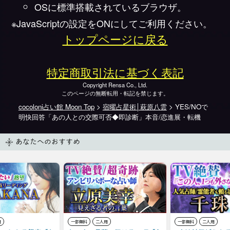
OSに標準搭載されているブラウザ。
※JavaScriptの設定をONにしてご利用ください。
トップページに戻る
特定商取引法に基づく表記
Copyright Rensa Co., Ltd.
このページの無断転用・転記を禁じます。
cocoloni占い館 Moon Top
>
宿曜占星術│萩原八雲
> YES/NOで
明快回答「あの人との交際可否◆即診断」本音/恋進展・転機
あなたへのおすすめ
用
一部無料
二人用
一部無料
二人用