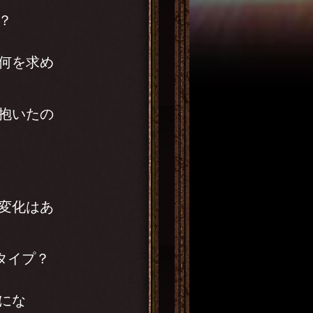
？
何を求め
抱いたの
変化はあ
タイプ？
にな