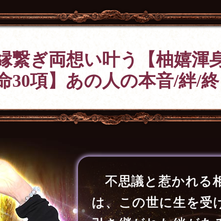
縁繋ぎ両想い叶う【柚嬉渾身
命30項】あの人の本音/絆/終
不思議と惹かれる
は、この世に生を受