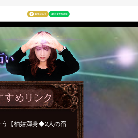
叶う【柚嬉渾身◆2人の宿