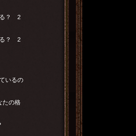
る？ 2
る？ 2
ているの
なたの格
？