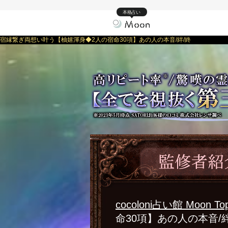
本格占い
宿縁繋ぎ両想い叶う【柚嬉渾身◆2人の宿命30項】あの人の本音/絆/終
cocoloni占い館 Moon To
命30項】あの人の本音/絆