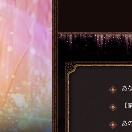
あ
【
あ