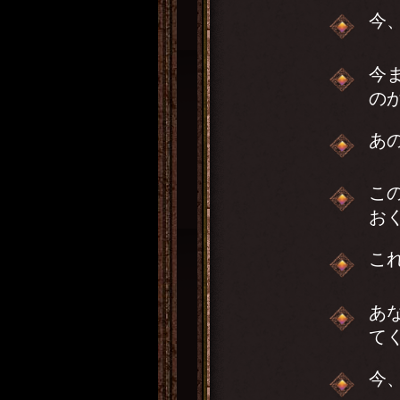
今
今
の
あ
こ
お
こ
あ
て
今