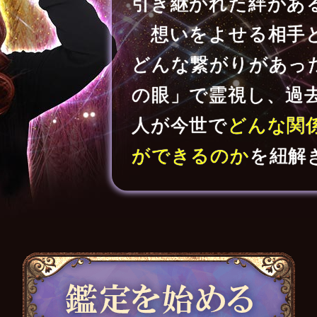
引き継がれた絆があ
想いをよせる相手
どんな繋がりがあっ
の眼」で霊視し、過
人が今世で
どんな関
ができるのか
を紐解