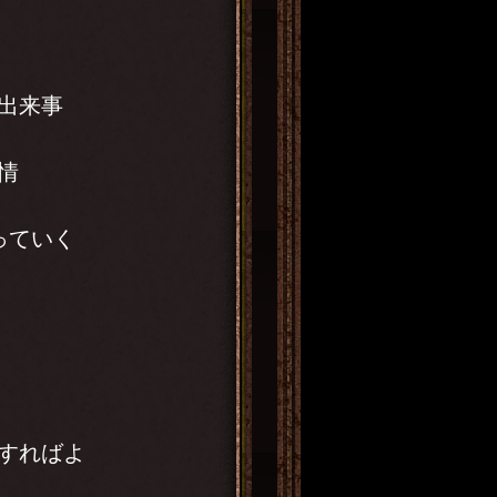
出来事
情
っていく
すればよ