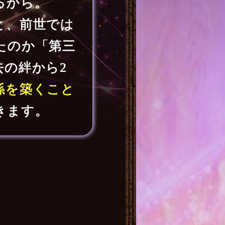
るから。
と、前世では
たのか「第三
去の絆から2
係を築くこと
きます。