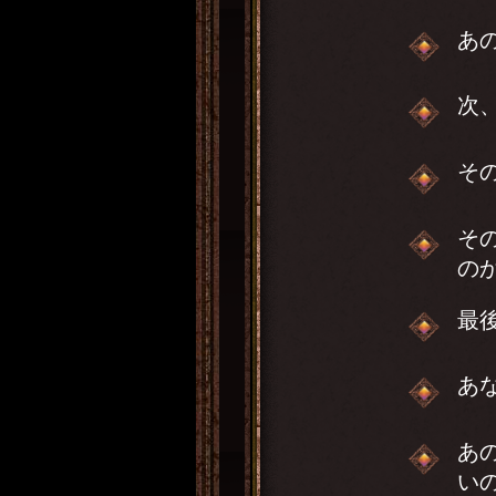
あ
次
そ
そ
の
最
あ
あ
い