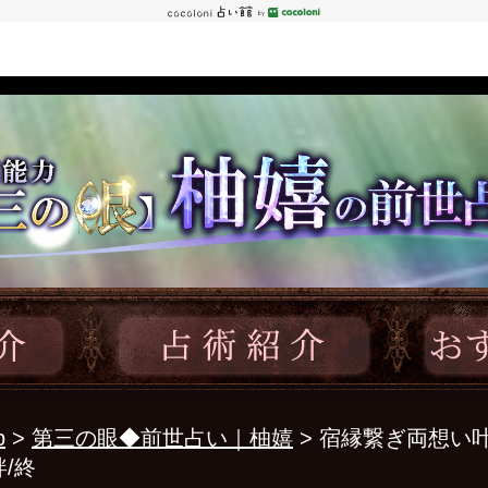
p
>
第三の眼◆前世占い｜柚嬉
> 宿縁繋ぎ両想い
/終