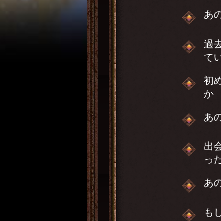
あ
過
て
初
か
あ
出
っ
あ
も