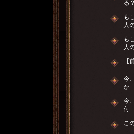
る
も
人
も
人
【
今
か
今
付
こ