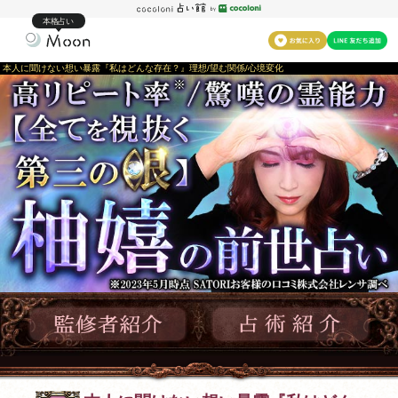
本格占い
本人に聞けない想い暴露『私はどんな存在？』理想/望む関係/心境変化