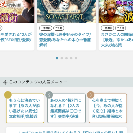
用
一部無料
二人用
一部無料
二人用
を愛される“2人が
彼の深層心理◆好みのタイプ/
まさか二人の関係
”SEX相性/愛欲/
恋愛観/あなたへの本心⇒徹底
【最近、冷たいあ
解析
未来/対応策
このコンテンツの人気メニュー
1
2
3
もう心に決めてい
あの人の“特別”に
心を奥まで視抜く
ます【あの人が添
なれる？【2人の
【今、あの人が抱
い遂げたい異性】
最終関係は〇〇で
く恋心】期待と本
本命相手/急接近
す】交際率/決着
音/思惑/関係結末
いつになったら振り向いてくれる？【切ない彼への思い】現