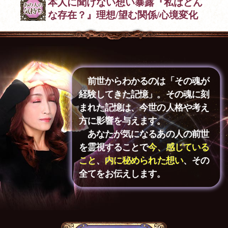
本人に聞けない想い暴露『私はどん
な存在？』理想/望む関係/心境変化
前世からわかるのは「その魂が
経験してきた記憶」。その魂に刻
まれた記憶は、今世の人格や考え
方に影響を与えます。
あなたが気になるあの人の前世
を霊視することで
今、感じている
こと
、
内に秘められた想い
、その
全てをお伝えします。