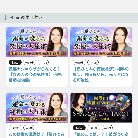
Moonの注目占い
New
一部無料
二人用
一部無料
二人用
進展ナシ＝ウザがられてる？
【星ひとみ◇復縁救済】相手の
【あの人の今の気持ち】秘密/
現状、残る思い出、元サヤにな
葛藤/恋結論
る可能性
New
一部無料
二人用
一部無料
二人用
あの態度の真意は？【星ひとみ
「俺のこと好き？」彼がついあ