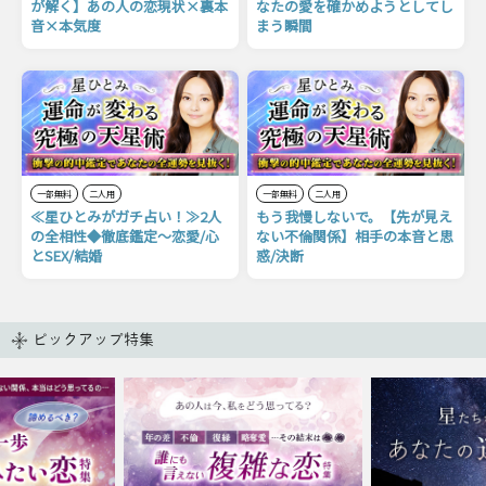
が解く】あの人の恋現状×裏本
なたの愛を確かめようとしてし
音×本気度
まう瞬間
一部無料
二人用
一部無料
二人用
≪星ひとみがガチ占い！≫2人
もう我慢しないで。【先が見え
の全相性◆徹底鑑定〜恋愛/心
ない不倫関係】相手の本音と思
とSEX/結婚
惑/決断
ピックアップ特集