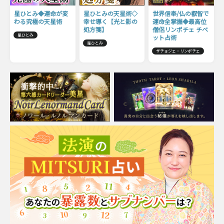
星ひとみ◆運命が変
星ひとみの天星術◇
世界信奉/仏の叡智で
わる究極の天星術
幸せ導く【光と影の
運命全掌握◆最高位
処方箋】
僧侶リンポチェ チベ
星ひとみ
ット占術
星ひとみ
ザチョジェ・リンポチェ