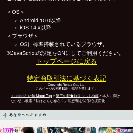
＜OS＞
Android 10.0以降
iOS 14.x以降
＜ブラウザ＞
OSに標準搭載されているブラウザ。
※JavaScriptの設定をONにしてご利用ください。
トップページに戻る
特定商取引法に基づく表記
Copyright Rensa Co., Ltd.
このページの無断転用・転記を禁じます。
cocoloni占い館 Moon Top
>
第三の眼◆前世占い｜柚嬉
> 本人に聞け
ない想い暴露『私はどんな存在？』理想/望む関係/心境変化
あなたへのおすすめ