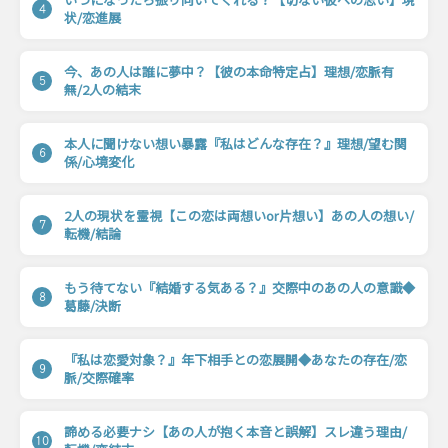
4
状/恋進展
今、あの人は誰に夢中？【彼の本命特定占】理想/恋脈有
5
無/2人の結末
本人に聞けない想い暴露『私はどんな存在？』理想/望む関
6
係/心境変化
2人の現状を霊視【この恋は両想いor片想い】あの人の想い/
7
転機/結論
もう待てない『結婚する気ある？』交際中のあの人の意識◆
8
葛藤/決断
『私は恋愛対象？』年下相手との恋展開◆あなたの存在/恋
9
脈/交際確率
諦める必要ナシ【あの人が抱く本音と誤解】スレ違う理由/
10