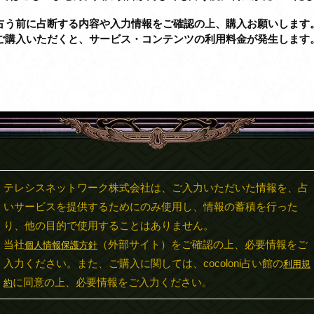
占う前に占断する内容や入力情報をご確認の上、購入お願いします
ご購入いただくと、サービス・コンテンツの利用料金が発生します
テレシスネットワーク株式会社は、ご入力いただいた情報を、占
いサービスを提供するためにのみ使用し、情報の蓄積を行った
り、他の目的で使用することはありません。
当社
（外部サイト）をご確認の上、必要情報をご
個人情報保護方針
入力ください。また、ご購入に関しては、cocoloni占い館の
利用規
に同意の上、必要情報をご入力ください。
約