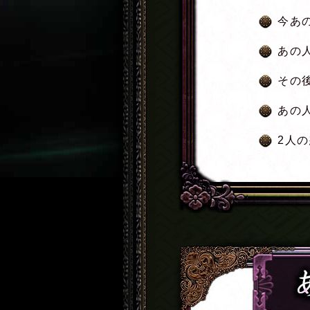
今あ
あの
その
あの
2人