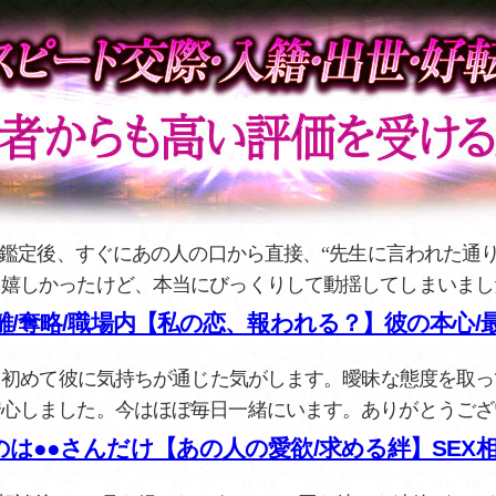
鑑定後、すぐにあの人の口から直接、“先生に言われた通り
。嬉しかったけど、本当にびっくりして動揺してしまいまし
離/奪略/職場内【私の恋、報われる？】彼の本心/
】
初めて彼に気持ちが通じた気がします。曖昧な態度を取っ
安心しました。今はほぼ毎日一緒にいます。ありがとうござ
は●●さんだけ【あの人の愛欲/求める絆】SEX相