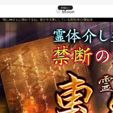
本格占い
『既に●●さんに惚れてるね』彼が今大事にしている異性/本心/愛結末