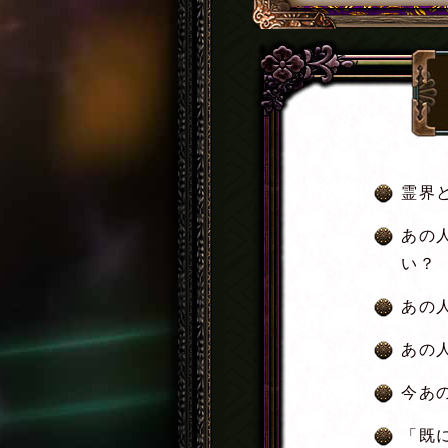
霊界
あの
い？
あの
あの
今あ
「既