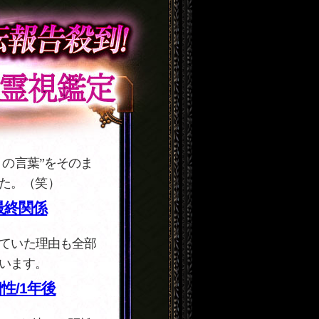
の言葉”をそのま
た。（笑）
最終関係
ていた理由も全部
います。
性/1年後