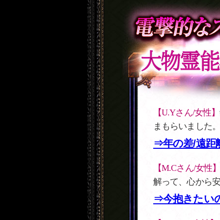
【U.Yさん/女性】
まもらいました
⇒年の差/遠距
【M.Cさん/女性
解って、心から
⇒今抱きたいの