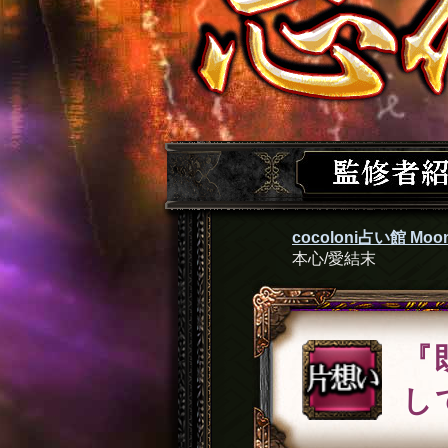
cocoloni占い館 Moon
本心/愛結末
『
し