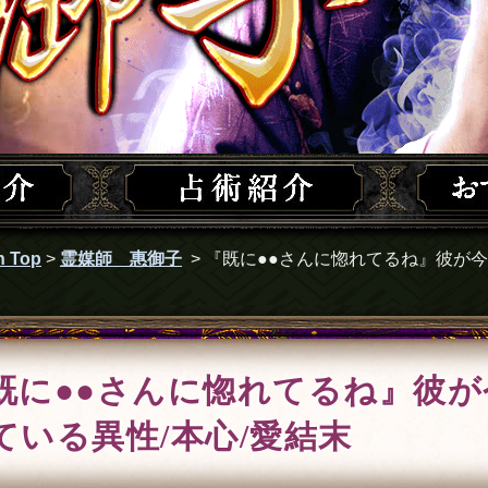
 Top
>
霊媒師 惠御子
>
『既に●●さんに惚れてるね』彼が今
既に●●さんに惚れてるね』彼が
ている異性/本心/愛結末