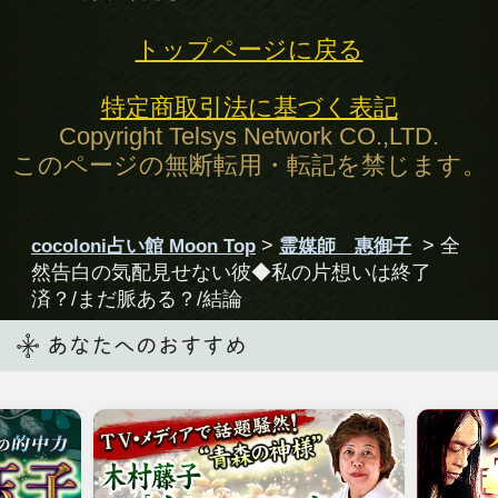
cookie利用について
cocoloni占い館 Moon
人気の占いを集めた占いポータルサイト
cocoloni占い館 Moon｜霊媒師 惠御子
© cocoloni, Inc. All Rights Reserved.