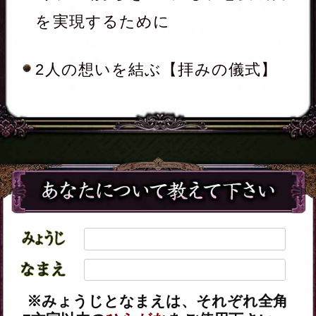
※みょうじとなまえは、それぞれ全角
7文字以内の
ひらがな
をご使用下さい。
（必須）
男性
入力した情報を記録しますか？
記録する
※次のページは無料でご利用いただけま
す。