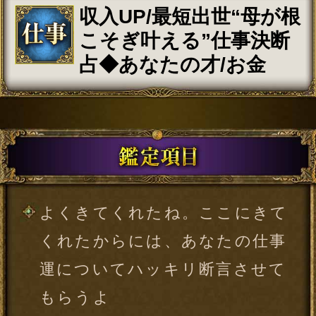
よくきてくれたね。ここにきて
くれたからには、あなたの仕事
運についてハッキリ断言させて
もらうよ
すごいよ。あなたはこんな「仕
事の才能」を持っているよ
将来が楽しみだね。1年後に訪れ
ているあなたの仕事状況と飛躍
成功を引き寄せるのは…今やっ
ていることの継続？新たなチャ
レンジ？
あなたがモチベーションをキー