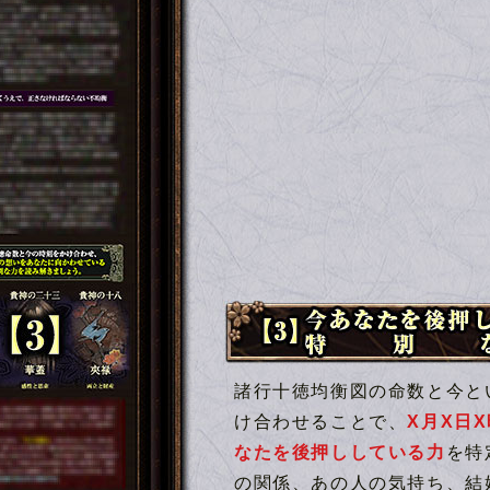
【3】今あなたを後押ししている
諸行十徳均衡図の命数と今と
け合わせることで、
X月X日
なたを後押ししている力
を特
の関係、あの人の気持ち、結