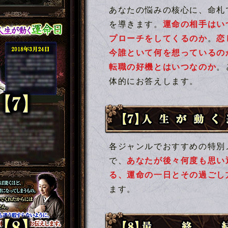
あなたの悩みの核心に、命札
を導きます。
運命の相手はい
プローチをしてくるのか
。
恋
今誰といて何を想っているの
転職の好機とはいつなのか
。
体的にお答えします。
【7】人生が動く運命日
各ジャンルでおすすめの特別
で、
あなたが後々何度も思い
る、運命の一日とその過ごし
ます。
【8】最終結論