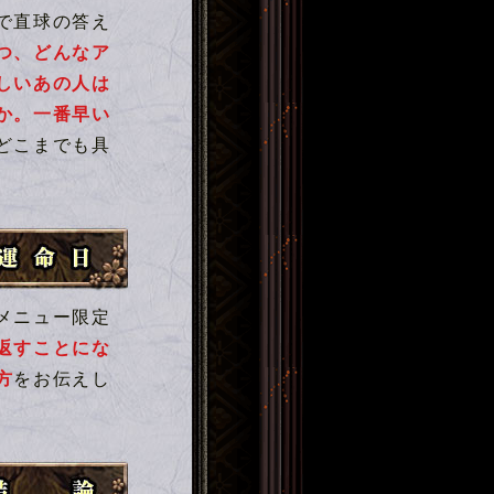
で直球の答え
つ、どんなア
しいあの人は
か。一番早い
どこまでも具
メニュー限定
返すことにな
方
をお伝えし