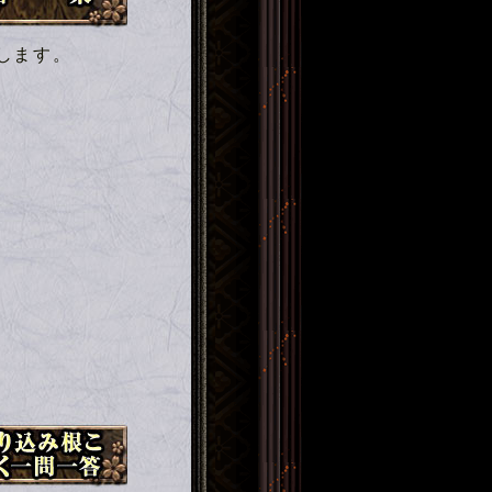
します。
み根こそぎ暴く