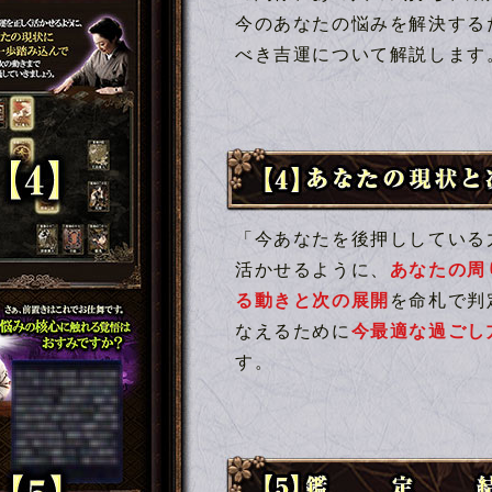
今のあなたの悩みを解決する
べき吉運について解説します
【4】あなたの現状と次の動き
「今あなたを後押ししている
活かせるように、
あなたの周
る動きと次の展開
を命札で判
なえるために
今最適な過ごし
す。
【5】鑑定結果