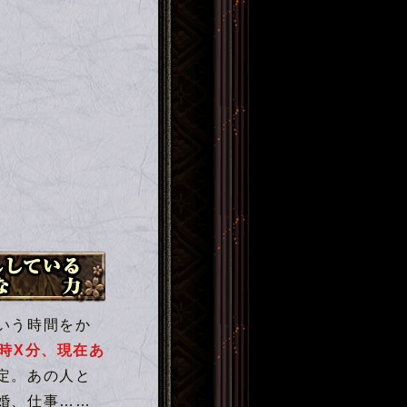
特別な力
いう時間をか
X時X分、現在あ
定。あの人と
婚、仕事……