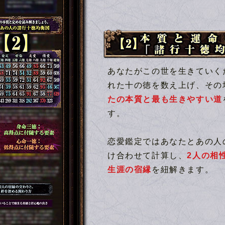
【2】本質と運命を示す「諸行十
あなたがこの世を生きていく
れた十の徳を数え上げ、その
たの本質と最も生きやすい道
す。
恋愛鑑定ではあなたとあの人
け合わせて計算し、
2人の相
生涯の宿縁
を紐解きます。