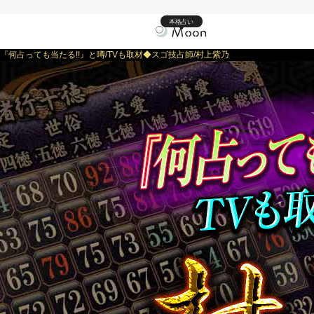
本格占い
『何占っても当たる!!』と噂/TVも取材◆スゴ技占師/村上紫乃