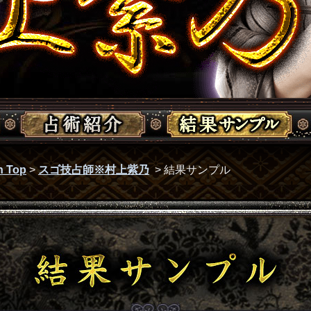
 Top
>
スゴ技占師※村上紫乃
> 結果サンプル
結果サンプル