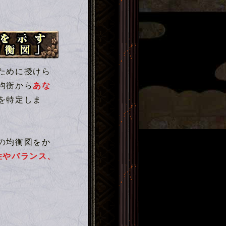
徳均衡図」
ために授けら
均衡から
あな
を特定しま
の均衡図をか
性やバランス、