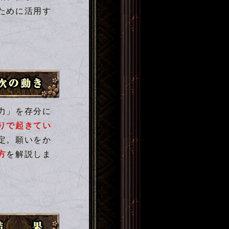
ために活用す
。
力」を存分に
りで起きてい
定。願いをか
方
を解説しま