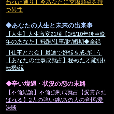
>
【報われない片想いを断ち切る】相手が今好
きな人・あなたとの恋最後
あなたへのおすすめ
一部無料
二人用
一部無料
二人用
を繋ぐ
不倫見極め【2人の宿縁は永遠
期待度ゼロ……？【そっけな
覚悟/
ですか？】26章解読◆あの人の
あの人】秘めた本心/態度の真
決断/最後
意/恋結末
このコンテンツの人気メニュー
1
2
3