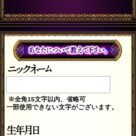
※全角15文字以内、省略可
一部使用できない文字がございます。
年
月
日
※必須
男性
入力した情報を記録しますか？
記録する
「一部無料で鑑定する」
をタップする
と、鑑定結果の一部を無料でご覧にな
れます。