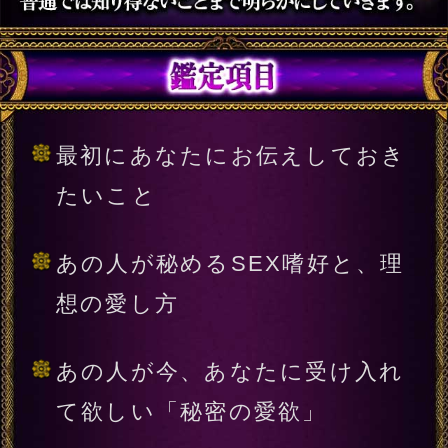
あの人が今、あなたに受け入れ
て欲しい「秘密の愛欲」
あの人にとって、あなたはどん
な存在？
最近あの人が異性の肌を恋しい
と思った瞬間
知っておきたいわよね。あなた
とあの人のSEX相性
今、あの人があなたに向けてい
る「正直な欲望」
本音なのか建て前なのか……あ
の人の真意を見極める方法