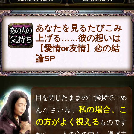
論SP
目を閉じたままのご挨拶でごめ
私の場合、こ
んなさいね、
の方がよく視える
ものです
から……人の心の中も、過ぎ去
ってしまった過去の出来事も、
未来に起きる出来事も……瞳を
閉じた時こそ明瞭に浮かんでく
るのです。
※こちらのメニューは女性専用となります※
鑑定項目