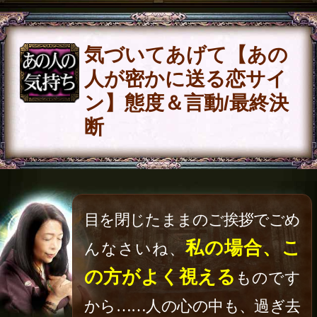
断
目を閉じたままのご挨拶でごめ
私の場合、こ
んなさいね、
の方がよく視える
ものです
から……人の心の中も、過ぎ去
ってしまった過去の出来事も、
未来に起きる出来事も……瞳を
閉じた時こそ明瞭に浮かんでく
るのです。
鑑定項目