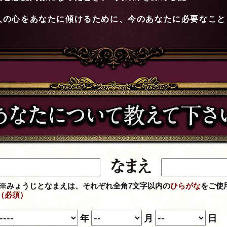
人の心をあなたに傾けるために、今のあなたに必要なこと
※みょうじとなまえは、それぞれ全角7文字以内の
ひらがな
をご使
（必須）
年
月
日