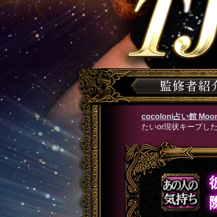
cocoloni占い館 Moon
たいor現状キープし