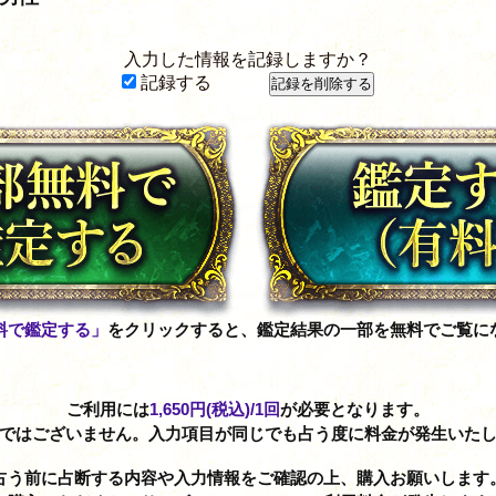
入力した情報を記録しますか？
記録する
料で鑑定する」
をクリックすると、鑑定結果の一部を無料でご覧に
ご利用には
1,650円(税込)
/1回
が必要となります。
制ではございません。入力項目が同じでも占う度に料金が発生いたし
占う前に占断する内容や入力情報をご確認の上、購入お願いします