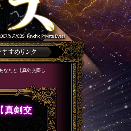
あなたと【真剣交際し
【真剣交