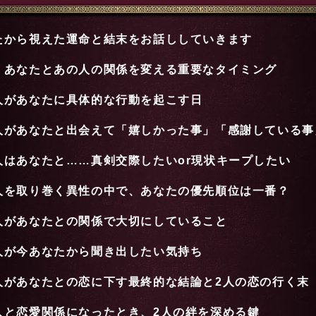
たから視えた運命と結末をお話ししていきます
、あなたとあの人の関係を変える重要なタイミング
人があなたに具体的な行動を起こす日
人があなたと出会えて「嬉しかった事」「感謝している事
人はあなたと……真剣交際したいor現状キープしたい
人を取り巻く異性の中で、あなたの優先順位は一番？
人があなたとの関係で大切にしていること
人が今あなたから聞き出したい気持ち
人があなたとの恋に下す最終的な結論と2人の恋の行く末
人と恋愛関係になったとき、2人の絆を深める鍵