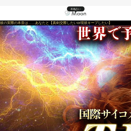
本格占い
彼の実際の本音は……あなたと【真剣交際したいor現状キープしたい】