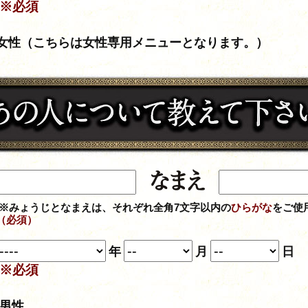
※必須
女性（こちらは女性専用メニューとなります。）
※みょうじとなまえは、それぞれ全角7文字以内の
ひらがな
をご使
（必須）
年
月
日
※必須
男性