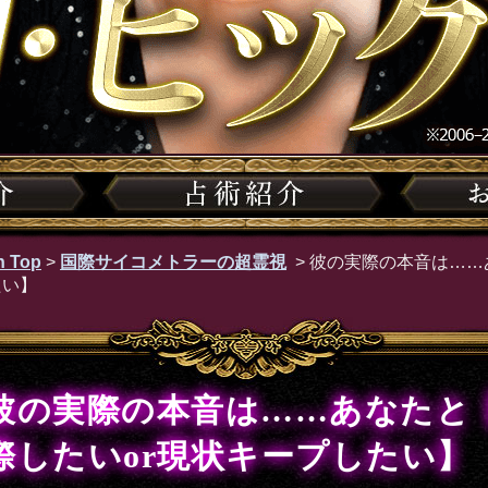
 Top
>
国際サイコメトラーの超霊視
>
彼の実際の本音は……
たい】
彼の実際の本音は……あなたと
際したいor現状キープしたい】