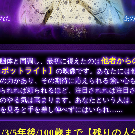
他者から
幽体と同調し、最初に視えたのは
スポットライト】
の映像です。あなたには
の力があり、その期待に応えられる強い心
られれば頼られるほど、注目されれば注目
のやる気は高まります。あなたという人は
を見ると手を差し伸べずにはいられ……
1/3/5年後/100歳まで【残りの