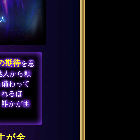
の期待
を意
他人から頼
も備わって
されるほ
、誰かが困
人生が全