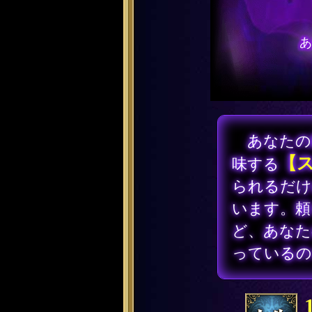
あなたの
【
味する
られるだけ
います。頼
ど、あなた
っているの