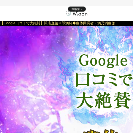
本格占い
【Google口コミで大絶賛】開店直後⇒即満杯◆幽体同調者・満乃満幽伽