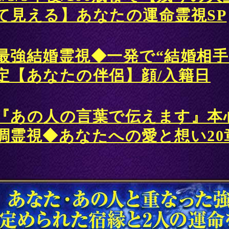
て見える】あなたの運命霊視SP
最強結婚霊視◆一発で“結婚相手
定【あなたの伴侶】顔/入籍日
『あの人の言葉で伝えます』本
調霊視◆あなたへの愛と想い20