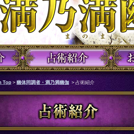
 Top
>
幽体同調者・満乃満幽伽
> 占術紹介