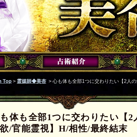
 Top
>
霊媒師◆美杏
>
心も体も全部1つに交わりたい【2人の
も体も全部1つに交わりたい【2
欲/官能霊視】H/相性/最終結末