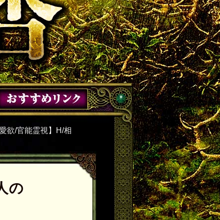
愛欲/官能霊視】H/相
人の