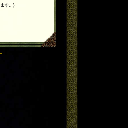
ます。)
。
。