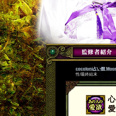
cocoloni占い館 Moon
性/最終結末
心
愛