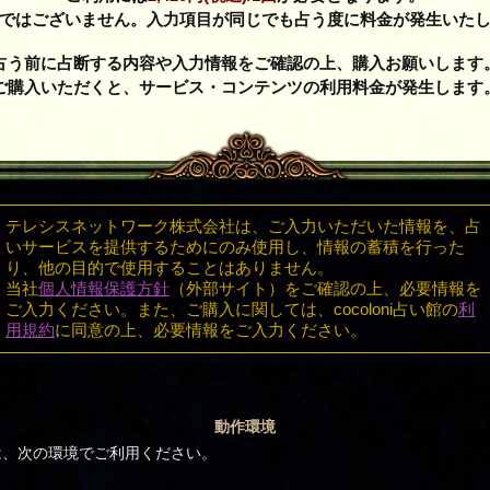
制ではございません。入力項目が同じでも占う度に料金が発生いたし
占う前に占断する内容や入力情報をご確認の上、購入お願いします
ご購入いただくと、サービス・コンテンツの利用料金が発生します
テレシスネットワーク株式会社は、ご入力いただいた情報を、占
いサービスを提供するためにのみ使用し、情報の蓄積を行った
り、他の目的で使用することはありません。
当社
個人情報保護方針
（外部サイト）をご確認の上、必要情報を
ご入力ください。また、ご購入に関しては、cocoloni占い館の
利
用規約
に同意の上、必要情報をご入力ください。
動作環境
は、次の環境でご利用ください。