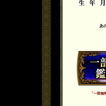
あ
「一部無