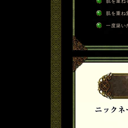
肌を重ね
肌を重ね
一度築い