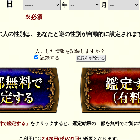
年
月
※必須
の人の性別は、あなたと逆の性別が自動的に設定されま
入力した情報を記録しますか？
記録する
料で鑑定する」
をクリックすると、鑑定結果の一部を無料でご覧に
ご利用には
2,420円(税込)
/1回
が必要となります。