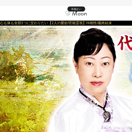
本格占い
心も体も全部1つに交わりたい【2人の愛欲/官能霊視】H/相性/最終結末