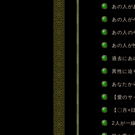
あの人が
あの人が
あの人の
あの人が
過去にあ
異性に迫
あなたか
【愛のサ
【〇月×
2人が一