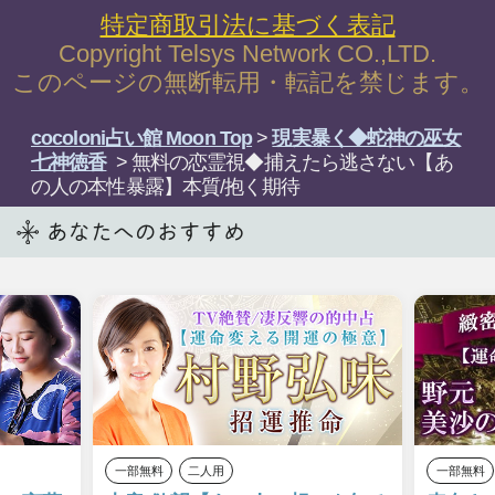
関連するキーワード
相手の気持ち
七神徳香
継承三代◆蛇神憑きの巫女
霊感・霊視
みんなが見ているコンテンツ
動画2000万
星ひとみ◆
世界信奉/仏