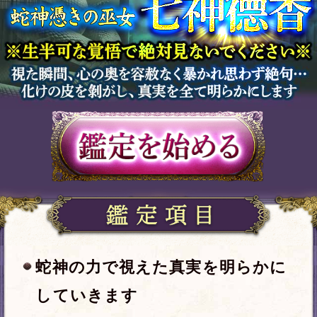
蛇神の力で視えた真実を明らかに
していきます
蛇眼の霊視で暴くあの人の本質と
恋愛傾向
あの人が出会った頃からあなたに
抱いている「感情」
恋するとどうなる？あの人の意外
な一面
今後、あの人があなたとの関係で
期待していること