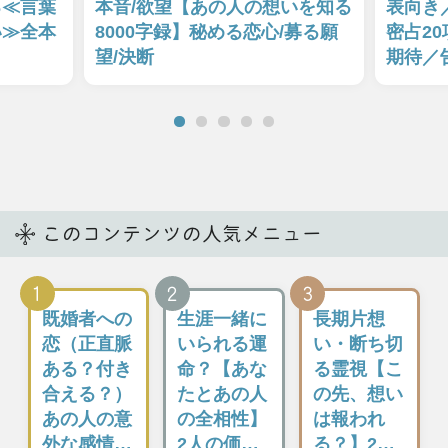
再生超え！
運命が変わ
の叡智で運
『この人、
る究極の天
命全掌握◆
外さない』
星術
最高位僧侶
真実暴く全
リンポチェ
相手の気持ち
感覚霊視◆
チベット占
【星ひとみ】が
珠希
術
話題沸騰の運命
鑑定で、あなた
珠希
ザチョジェ・リンポチェ
の悩みを解決へ
YouTubeチャン
“法の師”の名を
と導きます！
ネル登録者数5
継ぐ世界級指導
万人、動画再生
者ザ・リンポチ
数2000万回超
ェ師による圧倒
え!! 本音も秘
的本物のチベッ
密も何もか
ト占術。他の占
も……触れては
いとは一線を画
いけない部分ま
すチベット占術
でズバッと暴い
の極意をお伝え
てしまう全感覚
しましょう。
霊視をご体感下
さい。