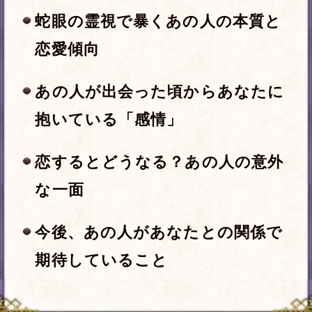
※姓と名は、それぞれ全角5文字以内で
「ひらがな」、「カタカナ」、「漢
（必須）
字」のみ入力できます。
年
月
日
※必須