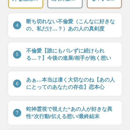
Moonの注目占い
一部無料
二人用
一部無料
二人用
もう我慢の限界。実
厳しいことも言うけ
はあの人あなたと[距
んね！【一定距離⇒
離を置きたいor付き
進展ナシ】相手の本
合いたい]
心/恋結論
New
一部無料
二人用
一部無料
二人用
白黒つけてよかね？
前触れはあったはず
【二人の恋の答え】
よ。あの人が出した
あの人の本音と揺る
答えは[あなたとの恋
がぬ結末
or別の道]