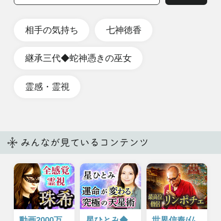
cookie利用について
cocoloni占い館 Moon
人気の占いを集めた占いポータルサイト
cocoloni占い館 Moon｜現実暴く◆蛇神
の巫女 七神徳香