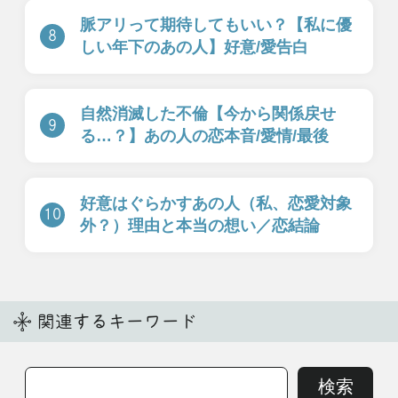
New
一部無料
一部無料
二人用
二人用
あの人との恋叶える
あの人も本当に悩ん
なら【もう少し待
でます【あなたとの
つ？orすぐ動く？】
恋に対する決心】告
本音/恋結末
白⇒恋結末
ピックアップ特集