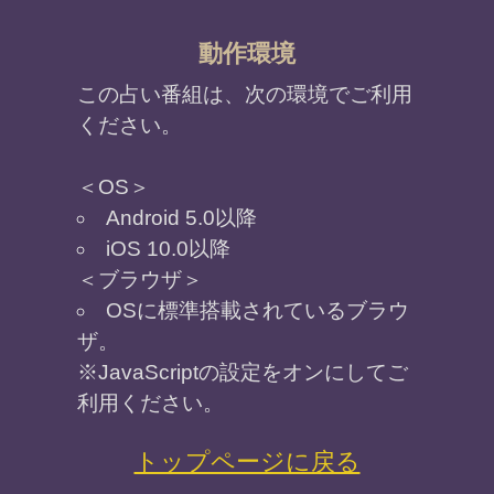
の、私だけ…？）あの人の真剣度
不倫愛【誰にもバレずに続けられ
5
る…？】今後の進展/相手が抱く想い
あぁ…本当は凄く大切なのね【あの人
6
にとってのあなたの存在】恋本心
蛇神霊視で視えた“あの人が好きな異
7
性”次行動/伝える想い/最終結末
脈アリって期待してもいい？【私に優
8
しい年下のあの人】好意/愛告白
自然消滅した不倫【今から関係戻せ
9
る…？】あの人の恋本音/愛情/最後
好意はぐらかすあの人（私、恋愛対象
10
外？）理由と本当の想い／恋結論