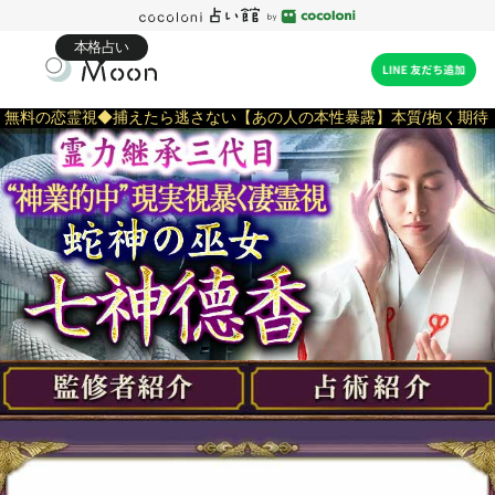
本格占い
無料の恋霊視◆捕えたら逃さない【あの人の本性暴露】本質/抱く期待
無料の恋霊視◆捕えた
ら逃さない【あの人の
本性暴露】本質/抱く期
待