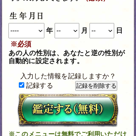
Android 5.0以降
iOS 10.0以降
＜ブラウザ＞
OSに標準搭載されているブラウ
ザ。
※JavaScriptの設定をオンにしてご
利用ください。
トップページに戻る
特定商取引法に基づく表記
Copyright Telsys Network CO.,LTD.
このページの無断転用・転記を禁じます。
cocoloni占い館 Moon Top
>
現実暴く◆蛇神の巫女
七神徳香
>
無料の恋霊視◆捕えたら逃さない【あ
の人の本性暴露】本質/抱く期待
あなたへのおすすめ