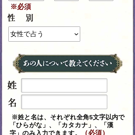
ます。
テレシスネットワーク株式会社は、ご入力
いただいた情報を、占いサービスを提供す
るためにのみ使用し、情報の蓄積を行った
り、他の目的で使用することはありませ
ん。
当社
（外部サイト）をご確
個人情報保護方針
認の上、必要情報をご入力ください。ま
た、ご購入に関しては、cocoloni占い館の
利
に同意の上、必要情報をご入力くだ
用規約
さい。
動作環境
この占い番組は、次の環境でご利用
ください。
＜OS＞