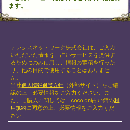
一部無料
二人用
一部無料
二人用
る≪言葉
本音/欲望【あの人の想いを知る
表向き／腹の底⇒強制解読【
い≫全本
8000字録】秘める恋心/募る願
密占20項】あの人が抱く恋心
望/決断
期待／告白
このコンテンツの人気メニュー
1
2
3
既婚者への
生涯一緒に
長期片想
恋（正直脈
いられる運
い・断ち切
ある？付き
命？【あな
る霊視【こ
合える？）
たとあの人
の先、想い
あの人の意
の全相性】
は報われ
外な感情/
2人の価値
る？】2人
最後
観/絆
の愛現実
断ち切れない不倫愛（こんなに好きな
4