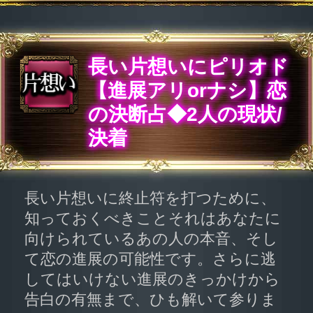
決着
長い片想いに終止符を打つために、
知っておくべきことそれはあなたに
向けられているあの人の本音、そし
て恋の進展の可能性です。さらに逃
してはいけない進展のきっかけから
告白の有無まで、ひも解いて参りま
す。