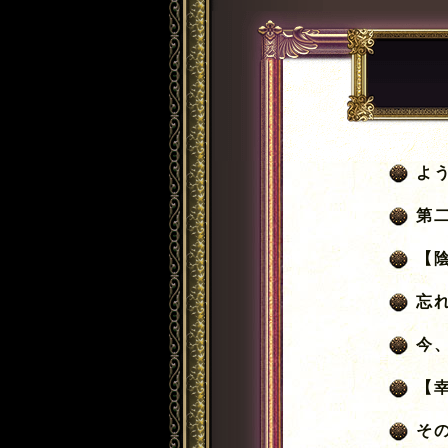
よ
第
【
忘
今
【
そ