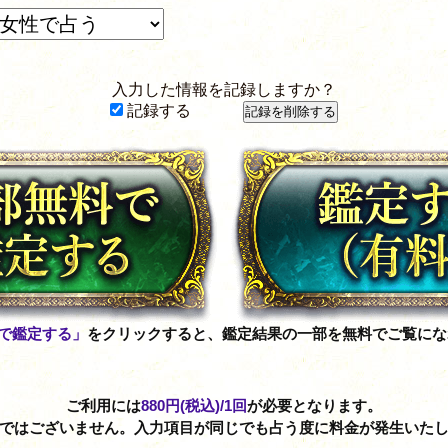
入力した情報を記録しますか？
記録する
で鑑定する」
をクリックすると、鑑定結果の一部を無料でご覧にな
ご利用には
880円(税込)
/1回
が必要となります。
制ではございません。入力項目が同じでも占う度に料金が発生いたし