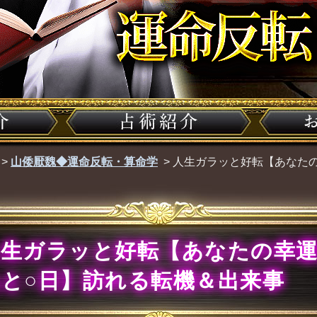
>
山倭厭魏◆運命反転・算命学
>
人生ガラッと好転【あなた
人生ガラッと好転【あなたの幸
と○日】訪れる転機＆出来事