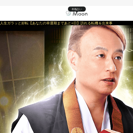
本格占い
人生ガラッと好転【あなたの幸運期まであと○日】訪れる転機＆出来事