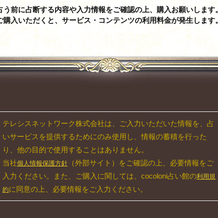
占う前に占断する内容や入力情報をご確認の上、購入お願いします
ご購入いただくと、サービス・コンテンツの利用料金が発生します
テレシスネットワーク株式会社は、ご入力いただいた情報を、占
いサービスを提供するためにのみ使用し、情報の蓄積を行った
り、他の目的で使用することはありません。
当社
（外部サイト）をご確認の上、必要情報をご
個人情報保護方針
入力ください。また、ご購入に関しては、cocoloni占い館の
利用規
に同意の上、必要情報をご入力ください。
約