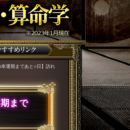
の幸運期まであと○日】訪れ
運期まで