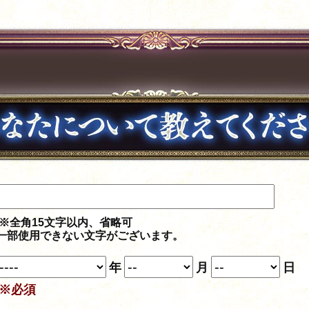
※全角15文字以内、省略可
一部使用できない文字がございます。
年
月
日
※必須