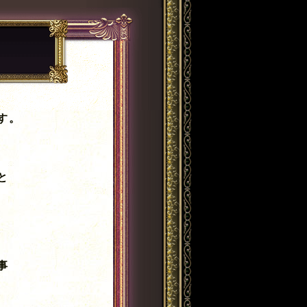
す。
と
事