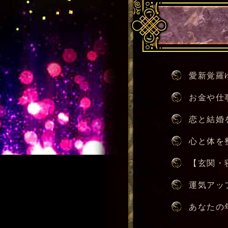
愛新覚羅
お金や仕
恋と結婚
心と体を
【玄関・
運気アッ
あなたの