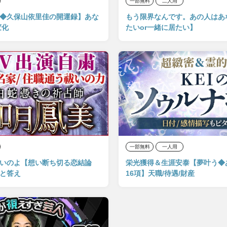
一部無料
二人用
◆久保山依里佳の開運録】あな
もう限界なんです。あの人はあ
変化
たいor一緒に居たい】
一部無料
一人用
いのよ【想い断ち切る恋結論
栄光獲得＆生涯安泰【夢叶う◆
と答え
16項】天職/待遇/財産