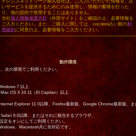
テレシスネットワーク株式会社は、ご入力いただいた情報を、占
いサービスを提供するためにのみ使用し、情報の蓄積を行った
り、他の目的で使用することはありません。
当社
個人情報保護方針
（外部サイト）をご確認の上、必要情報を
ご入力ください。また、ご購入に関しては、cocoloni占い館の
利
用規約
に同意の上、必要情報をご入力ください。
動作環境
は、次の環境でご利用ください。
Windows 7 以上
：Mac OS X 10.11（El Capitan）以上
Internet Explorer 11.0以降、Firefox最新版、Google Chrome最
。
sh：Safari 9.0以降、またはそれに相当するブラウザ。
iptの設定をオンにしてご利用ください。
Windows、Macintosh共に非対応です。