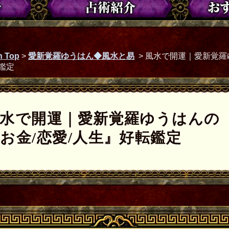
 Top
>
愛新覚羅ゆうはん◆風水と易
>
風水で開運｜愛新覚羅
鑑定
水で開運｜愛新覚羅ゆうはんの
お金/恋愛/人生』好転鑑定