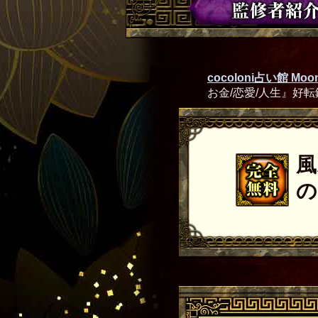
cocoloni占い館 Moon
お金/恋愛/人生』好転
風
の