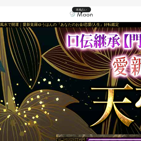
本格占い
風水で開運｜愛新覚羅ゆうはんの『あなたのお金/恋愛/人生』好転鑑定