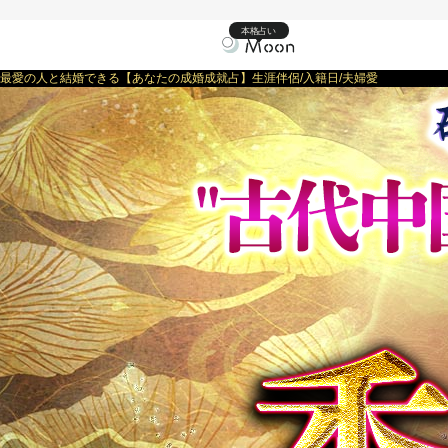
本格占い
最愛の人と結婚できる【あなたの成婚成就占】生涯伴侶/入籍日/夫婦愛