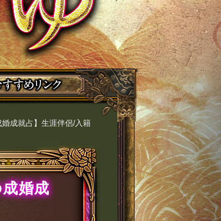
婚成就占】生涯伴侶/入籍
の成婚成