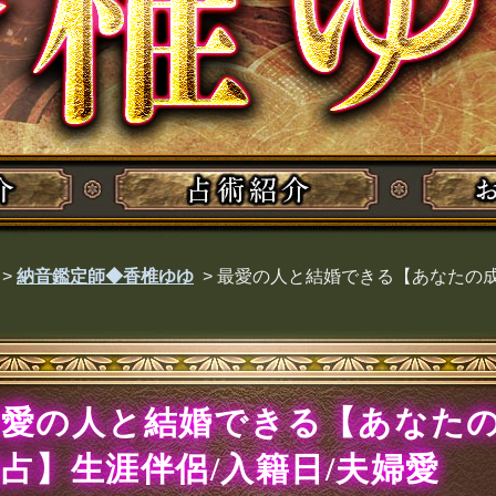
>
納音鑑定師◆香椎ゆゆ
>
最愛の人と結婚できる【あなたの成
最愛の人と結婚できる【あなた
占】生涯伴侶/入籍日/夫婦愛