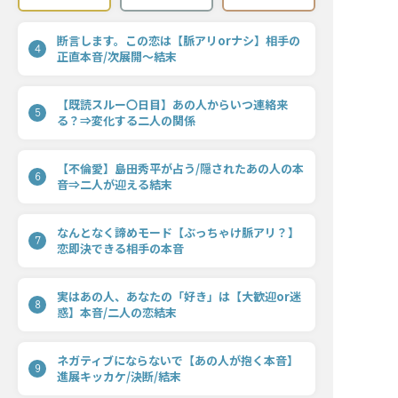
断言します。この恋は【脈アリorナシ】相手の
4
正直本音/次展開〜結末
【既読スルー〇日目】あの人からいつ連絡来
5
る？⇒変化する二人の関係
【不倫愛】島田秀平が占う/隠されたあの人の本
6
音⇒二人が迎える結末
なんとなく諦めモード【ぶっちゃけ脈アリ？】
7
恋即決できる相手の本音
実はあの人、あなたの「好き」は【大歓迎or迷
8
惑】本音/二人の恋結末
ネガティブにならないで【あの人が抱く本音】
9
進展キッカケ/決断/結末