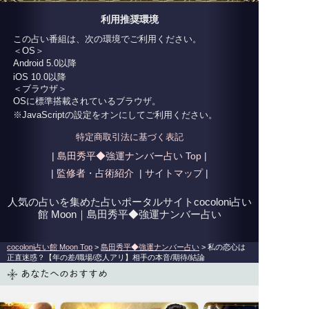
利用推奨環境
この占い番組は、次の環境でご利用ください。
＜OS＞
Android 5.0以降
iOS 10.0以降
＜ブラウザ＞
OSに標準搭載されているブラウザ。
※JavaScriptの設定をオンにしてご利用ください。
特定商取引法に基づく表記
|
島田秀平◆強運ナンバー占い
Top
|
|
監修者・占術紹介
|
サイトマップ
|
人気の占いを集めた占いポータルサイトcocoloni占い
館 Moon｜
島田秀平◆強運ナンバー占い
cocoloni占い館 Moon Top
>
島田秀平◆強運ナンバー占い
> 私の恋心は
正直迷惑？【年の差/職場/恋人アリ】相手の本音/期待/結論
あなたへのおすすめ