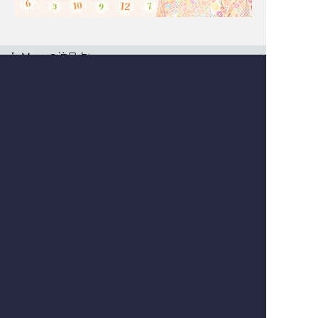
Moonの注目占い
一部無料
二人用
一部無料
二人用
もう我慢の限界。実はあ
厳しいことも言うけん
の人あなたと[距離を置
ね！【一定距離⇒進展ナ
きたいor付き合いたい]
シ】相手の本心/恋結論
New
一部無料
二人用
一部無料
二人用
白黒つけてよかね？【二
前触れはあったはずよ。
人の恋の答え】あの人の
あの人が出した答えは