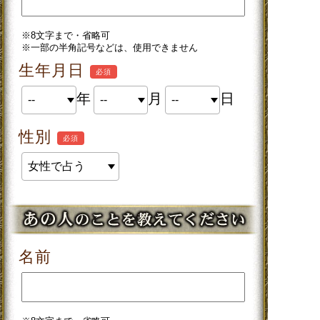
※8文字まで・省略可
※一部の半角記号などは、使用できません
生年月日
必須
年
月
日
性別
必須
名前