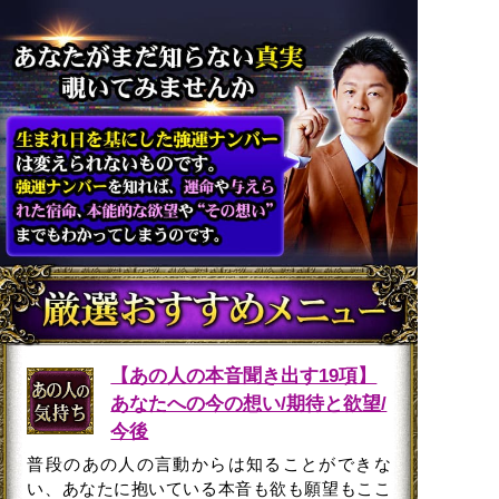
【あの人の本音聞き出す19項】
あなたへの今の想い/期待と欲望/
今後
普段のあの人の言動からは知ることができな
い、あなたに抱いている本音も欲も願望もここ