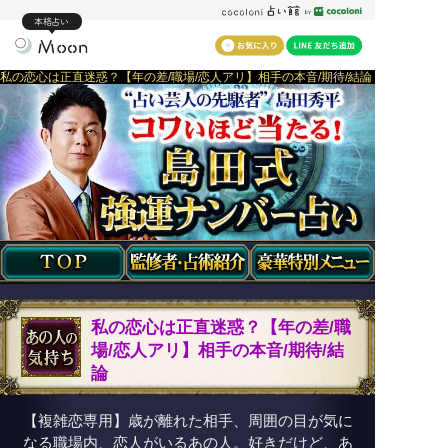
本格占い
私の恋心は正直迷惑？【年の差/職場/恋人アリ】相手の本音/期待/結論
私の恋心は正直迷惑？【年の差/職
場/恋人アリ】相手の本音/期待/結
論
【複雑恋専用】歳が離れた相手、周囲の目が気に
なる職場内、恋人がいるあの人。好きだけど、あ