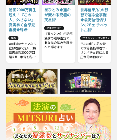
動画2000万再生
星ひとみ◆運命
世界信奉/仏の叡
超え！『この
が変わる究極の
智で運命全掌握
人、外さない』
天星術
◆最高位僧侶リ
真実暴く全感覚
ンポチェ チベッ
相手の気持ち
霊視◆珠希
ト占術
【星ひとみ】が話題
沸騰の運命鑑定で、
珠希
ザチョジェ・リンポチェ
あなたの悩みを解決
YouTubeチャンネル
“法の師”の名を継
へと導きます！
登録者数5万人、動
ぐ世界級指導者ザ・
画再生数2000万回
リンポチェ師による
超え!! 本音も秘密
圧倒的本物のチベッ
も何もかも……触
ト占術。他の占いと
れてはいけない部分
は一線を画すチベッ
までズバッと暴いて
ト占術の極意をお伝
しまう全感覚霊視を
えしましょう。
ご体感下さい。