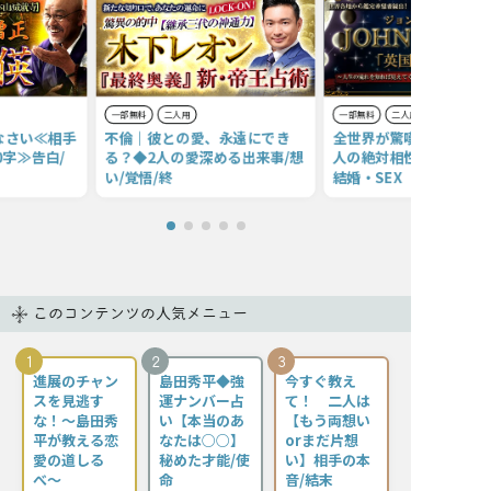
一部無料
二人用
一部無料
二人用
なさい≪相手
不倫｜彼との愛、永遠にでき
全世界が驚嘆する的中力
0字≫告白/
る？◆2人の愛深める出来事/想
人の絶対相性◆価値観・
い/覚悟/終
結婚・SEX
このコンテンツの人気メニュー
1
2
3
進展のチャン
島田秀平◆強
今すぐ教え
スを見逃す
運ナンバー占
て！ 二人は
な！〜島田秀
い【本当のあ
【もう両想い
平が教える恋
なたは○○】
orまだ片想
愛の道しる
秘めた才能/使
い】相手の本
べ〜
命
音/結末