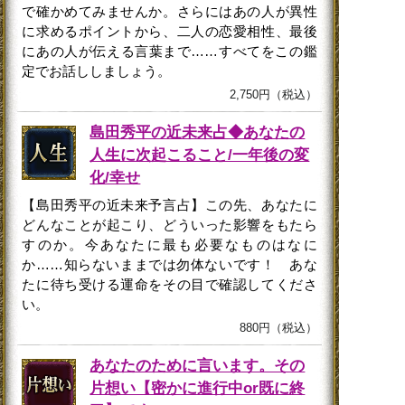
で確かめてみませんか。さらにはあの人が異性
に求めるポイントから、二人の恋愛相性、最後
にあの人が伝える言葉まで……すべてをこの鑑
定でお話ししましょう。
2,750円（税込）
島田秀平の近未来占◆あなたの
人生に次起こること/一年後の変
化/幸せ
【島田秀平の近未来予言占】この先、あなたに
どんなことが起こり、どういった影響をもたら
すのか。今あなたに最も必要なものはなに
か……知らないままでは勿体ないです！ あな
たに待ち受ける運命をその目で確認してくださ
い。
880円（税込）
あなたのために言います。その
片想い【密かに進行中or既に終