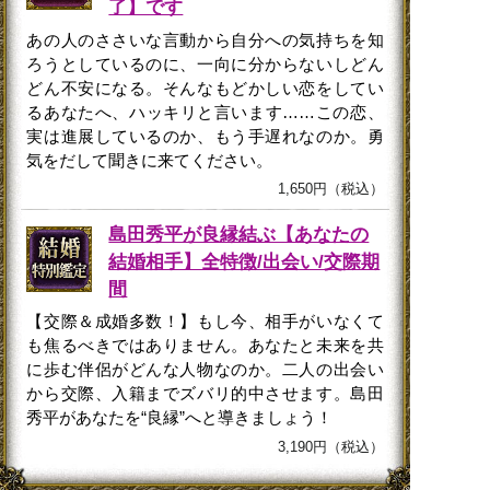
了】です
あの人のささいな言動から自分への気持ちを知
ろうとしているのに、一向に分からないしどん
どん不安になる。そんなもどかしい恋をしてい
るあなたへ、ハッキリと言います……この恋、
実は進展しているのか、もう手遅れなのか。勇
気をだして聞きに来てください。
1,650円（税込）
島田秀平が良縁結ぶ【あなたの
結婚相手】全特徴/出会い/交際期
間
【交際＆成婚多数！】もし今、相手がいなくて
も焦るべきではありません。あなたと未来を共
に歩む伴侶がどんな人物なのか。二人の出会い
から交際、入籍までズバリ的中させます。島田
秀平があなたを“良縁”へと導きましょう！
3,190円（税込）