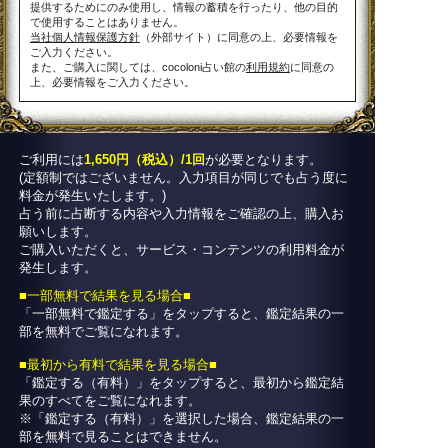
提供するためにのみ使用し、情報の蓄積を行ったり、他の目的
で使用することはありません。
当社個人情報保護方針
（外部サイト）に同意の上、必要情報を
ご入力ください。
また、ご購入に関しては、cocoloni占い館の
利用規約
に同意の
上、必要情報をご入力ください。
ご利用には
1,650円（税込）/1回
が必要となります。
(定額制ではございません。入力項目が同じでも占う度に
料金が発生いたします。)
占う前に占断する内容や入力情報をご確認の上、購入お
願いします。
ご購入いただくと、サービス・コンテンツの利用料金が
発生します。
■一部無料で結果を見る場合■
「一部無料で鑑定する」を
タップ
すると、鑑定結果の一
部を無料でご覧になれます。
■最初から有料で結果を見る場合■
「鑑定する（有料）」を
タップ
すると、最初から鑑定結
果のすべてをご覧になれます。
※「鑑定する（有料）」を選択した場合、鑑定結果の一
部を無料で見ることはできません。