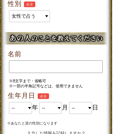
性別
必須
名前
※8文字まで・省略可
※一部の半角記号などは、使用できません
生年月日
必須
年
月
日
※あなたと逆の性別になります
入力した情報を記録しますか？