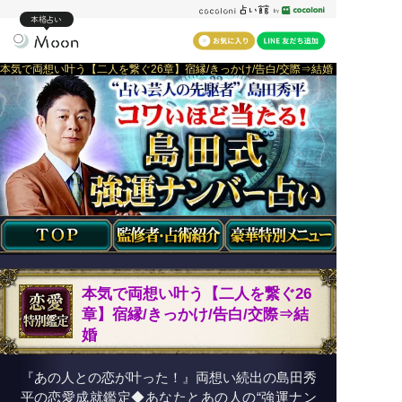
本格占い
本気で両想い叶う【二人を繋ぐ26章】宿縁/きっかけ/告白/交際⇒結婚
本気で両想い叶う【二人を繋ぐ26
章】宿縁/きっかけ/告白/交際⇒結
婚
『あの人との恋が叶った！』両想い続出の島田秀
平の恋愛成就鑑定◆あなたとあの人の“強運ナン