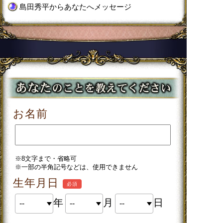
島田秀平からあなたへメッセージ
お名前
※8文字まで・省略可
※一部の半角記号などは、使用できません
生年月日
必須
年
月
日