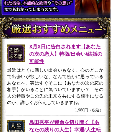
X月X日に告白されます【あなた
の次の恋人】特徴/出会い/結婚の
可能性
最近はとくに新しい出会いもなく、心のどこか
で出会いが欲しいな、なんて密かに思っている
あなたへ。実はすぐそこに【あなたの次の恋の
相手】がいることに気づいていますか？ その
人の特徴やこの先の未来を共にする相手になる
のか、詳しくお伝えしていきますね。
1,980円（税込）
島田秀平が運命を切り開く【あ
なたの残りの人生】幸運/人生転