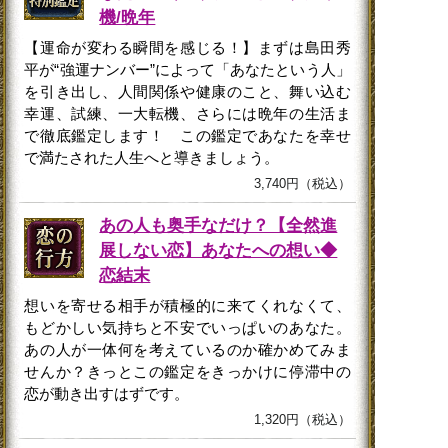
機/晩年
【運命が変わる瞬間を感じる！】まずは島田秀
平が“強運ナンバー”によって「あなたという人」
を引き出し、人間関係や健康のこと、舞い込む
幸運、試練、一大転機、さらには晩年の生活ま
で徹底鑑定します！ この鑑定であなたを幸せ
で満たされた人生へと導きましょう。
3,740円（税込）
あの人も奥手なだけ？【全然進
展しない恋】あなたへの想い◆
恋結末
想いを寄せる相手が積極的に来てくれなくて、
もどかしい気持ちと不安でいっぱいのあなた。
あの人が一体何を考えているのか確かめてみま
せんか？きっとこの鑑定をきっかけに停滞中の
恋が動き出すはずです。
1,320円（税込）