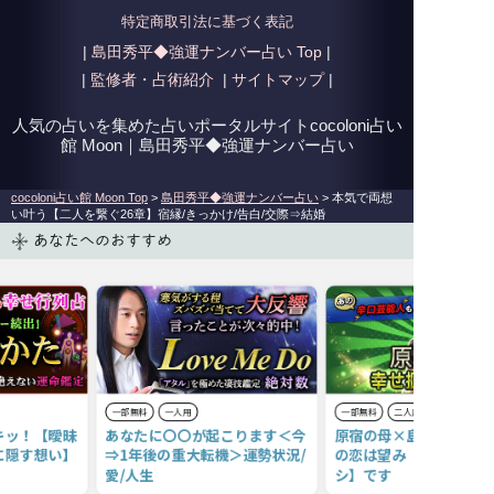
特定商取引法に基づく表記
|
島田秀平◆強運ナンバー占い
Top
|
|
監修者・占術紹介
|
サイトマップ
|
人気の占いを集めた占いポータルサイトcocoloni占い
館 Moon｜
島田秀平◆強運ナンバー占い
cocoloni占い館 Moon Top
>
島田秀平◆強運ナンバー占い
> 本気で両想
い叶う【二人を繋ぐ26章】宿縁/きっかけ/告白/交際⇒結婚
あなたへのおすすめ
一部無料
一人用
一部無料
二人用
キッ！【曖昧
あなたに〇〇が起こります＜今
原宿の母×島田秀平が断
に隠す想い】
⇒1年後の重大転機＞運勢状況/
の恋は望み【大アリ⇔微
愛/人生
シ】です