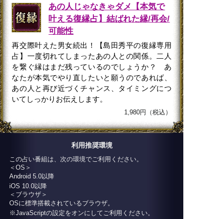
あの人じゃなきゃダメ【本気で
叶える復縁占】結ばれた縁/再会/
可能性
再交際叶えた男女続出！【島田秀平の復縁専用
占】一度切れてしまったあの人との関係。二人
を繋ぐ縁はまだ残っているのでしょうか？ あ
なたが本気でやり直したいと願うのであれば、
あの人と再び近づくチャンス、タイミングにつ
いてしっかりお伝えします。
1,980円（税込）
利用推奨環境
この占い番組は、次の環境でご利用ください。
＜OS＞
Android 5.0以降
iOS 10.0以降
＜ブラウザ＞
OSに標準搭載されているブラウザ。
※JavaScriptの設定をオンにしてご利用ください。