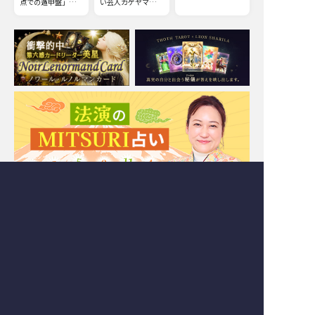
マから真実を導きま
点での遁甲盤」「恋
い芸人カゲヤマ・タ
す！ 今からでも遅
愛や仕事等の中期的
バやん。が、ズバス
くはありません。さ
な流れを知る遁甲
バ言い当て詳細かつ
らに運命を切り開
盤」「人生の流れや
丁寧にお伝えしま
き、幸せな未来を手
方向性の長期的な流
す。
に入れましょう。
れを知る遁甲盤」
等、叶えたい願いに
対してどんなアプロ
ーチが最適なのか、
成就の最短ルートが
わかります。
Moonの注目占い