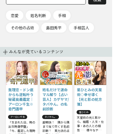
恋愛
姓名判断
手相
その他の占術
島田秀平
手相芸人
みんなが見ているコンテンツ
無理恋・ドン底
姓名だけで運命
星ひとみの天星
からも逆転叶う
マル解り【占い
術◇幸せ導く
秘蔵奥義鑑定｜
芸人】カゲヤマ/
【光と影の処方
アーロン千生※
タバやん。の名
箋】
奇門遁甲
前診断
星ひとみ
アーロン千生
タバやん。
天星術の光と影か
ら、結婚・人生・仕
「生まれた日、時の
超明快！ 隅から隅
事・あの人との相
出生時遁甲盤」
まで当て尽くす名前
性……様々なテー
「今、鑑定した現時
診断！ 実力派の占