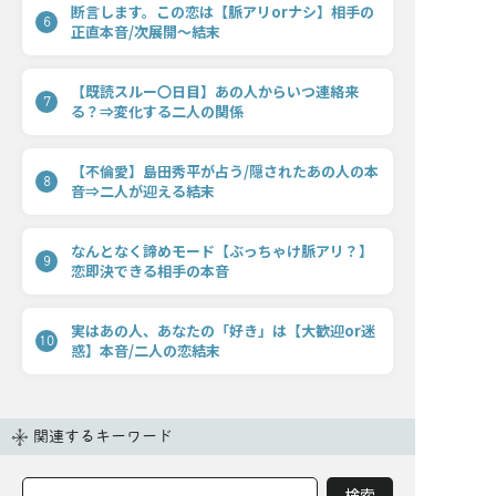
断言します。この恋は【脈アリorナシ】相手の
6
正直本音/次展開〜結末
【既読スルー〇日目】あの人からいつ連絡来
7
る？⇒変化する二人の関係
【不倫愛】島田秀平が占う/隠されたあの人の本
8
音⇒二人が迎える結末
なんとなく諦めモード【ぶっちゃけ脈アリ？】
9
恋即決できる相手の本音
実はあの人、あなたの「好き」は【大歓迎or迷
10
惑】本音/二人の恋結末
関連するキーワード