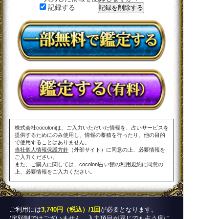
記録する
株式会社cocoloniは、ご入力いただいた情報を、占いサービスを
提供するためにのみ使用し、情報の蓄積を行ったり、他の目的
で使用することはありません。
当社個人情報保護方針
（外部サイト）に同意の上、必要情報を
ご入力ください。
また、ご購入に関しては、cocoloni占い館の
利用規約
に同意の
上、必要情報をご入力ください。
ご利用には
3,740円（税込）/1回
が必要となります。
(定額制ではございません。入力項目が同じでも占う度に