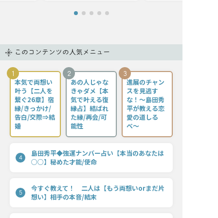
このコンテンツの人気メニュー
1
2
3
本気で両想い
あの人じゃな
進展のチャン
叶う【二人を
きゃダメ【本
スを見逃す
繋ぐ26章】宿
気で叶える復
な！〜島田秀
縁/きっかけ/
縁占】結ばれ
平が教える恋
告白/交際⇒結
た縁/再会/可
愛の道しる
婚
能性
べ〜
島田秀平◆強運ナンバー占い【本当のあなたは
4
○○】秘めた才能/使命
今すぐ教えて！ 二人は【もう両想いorまだ片
5
想い】相手の本音/結末