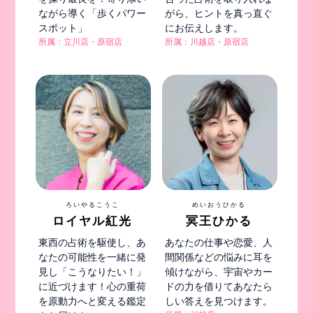
ながら導く「歩くパワー
がら、ヒントを真っ直ぐ
スポット」
にお伝えします。
所属：立川店・原宿店
所属：川越店・原宿店
ろいやるこうこ
めいおうひかる
ロイヤル紅光
冥王ひかる
東西の占術を駆使し、あ
あなたの仕事や恋愛、人
なたの可能性を一緒に発
間関係などの悩みに耳を
見し「こうなりたい！」
傾けながら、宇宙やカー
に近づけます！心の重荷
ドの力を借りてあなたら
を原動力へと変える鑑定
しい答えを見つけます。