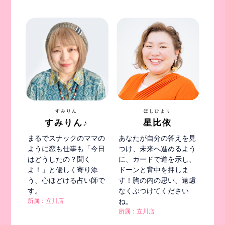
すみりん
ほしひより
すみりん♪
星比依
まるでスナックのママの
あなたが自分の答えを見
ように恋も仕事も「今日
つけ、未来へ進めるよう
はどうしたの？聞く
に、カードで道を示し、
よ！」と優しく寄り添
ドーンと背中を押しま
う、心ほどける占い師で
す！胸の内の思い、遠慮
す。
なくぶつけてください
所属：立川店
ね。
所属：立川店