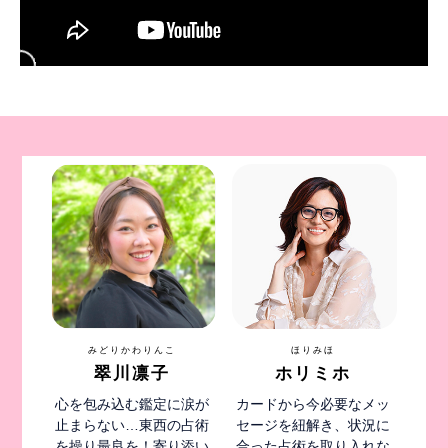
みどりかわりんこ
ほりみほ
翠川凛子
ホリミホ
心を包み込む鑑定に涙が
カードから今必要なメッ
止まらない…東西の占術
セージを紐解き、状況に
を操り最良を！寄り添い
合った占術を取り入れな