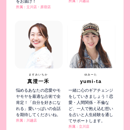
をお届け！
所属：川越店
所属：立川店・原宿店
ますみいちか
ゆみーた
真澄一禾
yumi-ta
悩めるあなたの恋愛やモ
一緒に心のギアチェンジ
ヤモヤを最適な占術で全
をしていきましょう！恋
肯定！「自分を好きにな
愛・人間関係・不倫な
れる」愛いっぱいの会話
ど、一人で抱え込む想い
を期待してくださいね。
を占いと人生経験を通し
所属：川越店
てサポートします。
所属：立川店