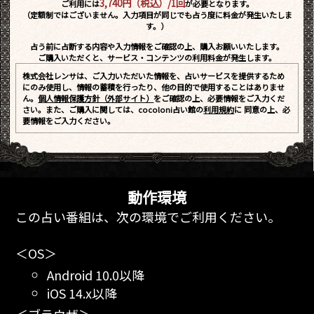
3,740円（税込）/1回
ご利用には
が必要となります。
（定額制ではございません。入力項目が同じでも占う度に料金が発生いたしま
す。）
占う前に占断する内容や入力情報をご確認の上、購入お願いいたします。
ご購入いただくと、サービス・コンテンツの利用料金が発生します。
株式会社レンサは、ご入力いただいた情報を、占いサービスを提供するため
にのみ使用し、情報の蓄積を行ったり、他の目的で使用することはありませ
ん。
個人情報保護方針（外部サイト）
をご確認の上、必要情報をご入力くだ
さい。また、ご購入に関しては、cocoloni占い館の
利用規約
に 同意の上、必
要情報をご入力ください。
動作環境
この占い番組は、次の環境でご利用ください。
＜OS＞
Android 10.0以降
iOS 14.x以降
＜ブラウザ＞