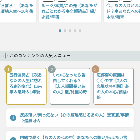
ぽろぽろ！【あなた
ルーツ/本質/この先【あなたが
今、あの人はどれ
凄絶人生〜10年後
丸ごとわかる◆全解読占】縁/
ド？◆あなたへの
才能/幸福
本命/結末
このコンテンツの人気メニュー
1
2
3
五行運勢占【次あ
いつになったら告
恋停滞の原因は
なたの人生に訪れ
白してくれる？
○○です【2人の
る劇的変化】出来
【友人期間長いあ
恋現状⇒打開】あ
事＆意味＆1年後
の人】脈/見極め時
の人の本心/結論/
終
反応薄い/素っ気ない【心の距離感じるあの人】恋真意/事情
4
⇒進展可否
内緒で暴く【あの人の心の中】あなたへの想い/伝えたい言