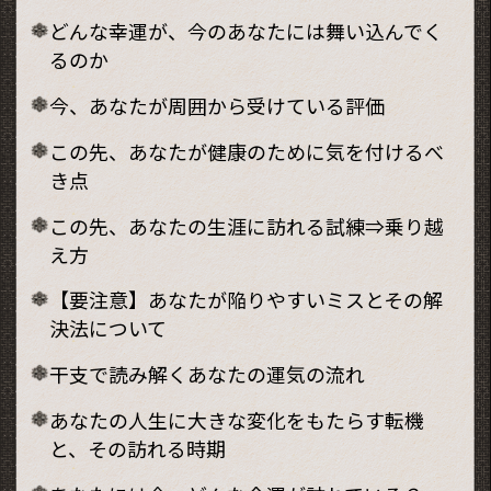
どんな幸運が、今のあなたには舞い込んでく
るのか
今、あなたが周囲から受けている評価
この先、あなたが健康のために気を付けるべ
き点
この先、あなたの生涯に訪れる試練⇒乗り越
え方
【要注意】あなたが陥りやすいミスとその解
決法について
干支で読み解くあなたの運気の流れ
あなたの人生に大きな変化をもたらす転機
と、その訪れる時期