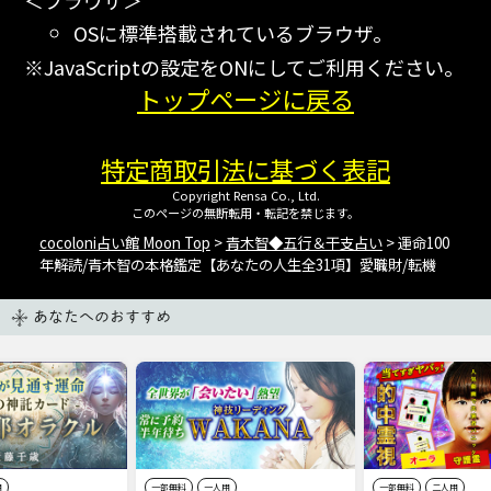
OSに標準搭載されているブラウザ。
※JavaScriptの設定をONにしてご利用ください。
トップページに戻る
特定商取引法に基づく表記
Copyright Rensa Co., Ltd.
このページの無断転用・転記を禁じます。
cocoloni占い館 Moon Top
>
青木智◆五行＆干支占い
> 運命100
年解読/青木智の本格鑑定【あなたの人生全31項】愛職財/転機
あなたへのおすすめ
用
一部無料
一人用
一部無料
二人用