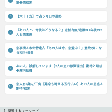
5
葉◆恋結末
【六十干支】で占う今日の運勢
6
『あの人と、今後はどうなる？』恋脈有無/進展⇒1年後の2
7
人＆恋未来
恋事情＆本命特定占「あの人は今、恋愛中？」意欲/気にな
8
る相手/告白
あの人、誤解しています【2人の恋の停滞理由】期待と理想
9
◆解消転機
恋人有/身内/三角【難恋も叶える五行占い】あの人の思惑＆
10
期待/結末
関連するキーワード