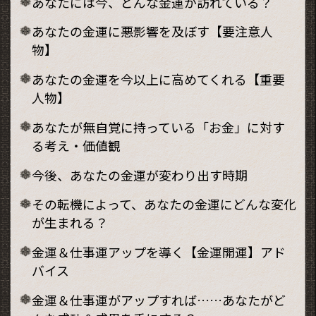
あなたには今、どんな金運が訪れている？
あなたの金運に悪影響を及ぼす【要注意人
物】
あなたの金運を今以上に高めてくれる【重要
人物】
あなたが無自覚に持っている「お金」に対す
る考え・価値観
今後、あなたの金運が変わり出す時期
その転機によって、あなたの金運にどんな変化
が生まれる？
金運＆仕事運アップを導く【金運開運】アド
バイス
金運＆仕事運がアップすれば……あなたがど