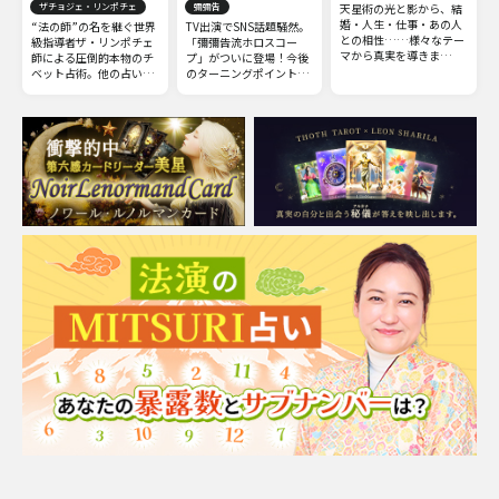
ザチョジェ・リンポチェ
彌彌告
天星術の光と影から、結
婚・人生・仕事・あの人
“法の師”の名を継ぐ世界
TV出演でSNS話題騒然。
との相性……様々なテー
級指導者ザ・リンポチェ
「彌彌告流ホロスコー
マから真実を導きま
師による圧倒的本物のチ
プ」がついに登場！今後
す！ 今からでも遅くは
ベット占術。他の占いと
のターニングポイントと
ありません。さらに運命
は一線を画すチベット占
なる【時期】【出来ご
を切り開き、幸せな未来
術の極意をお伝えしまし
と】から、気になる人や
を手に入れましょう。
ょう。
その相性についても深掘
ります。