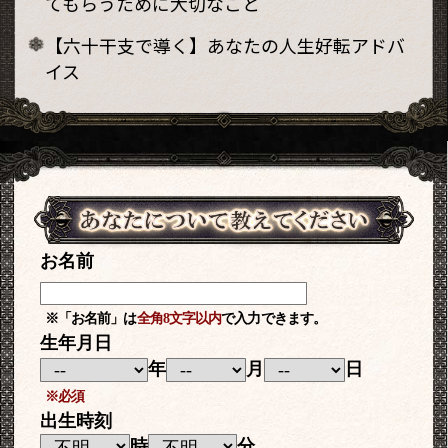
てもらうために大切なこと
【六十干支で導く】あなたの人生好転アドバ
イス
お名前
※「お名前」は
全角8文字以内
で入力できます。
生年月日
年
月
日
※必須
出生時刻
時
分