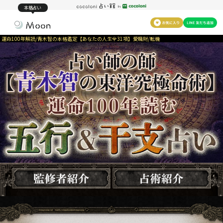
本格占い
運命100年解読/青木智の本格鑑定【あなたの人生全31項】愛職財/転機