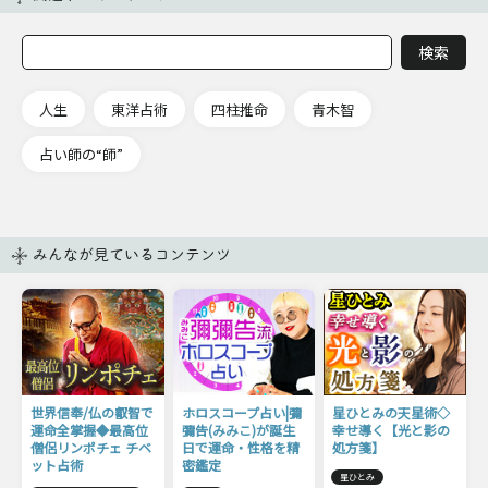
人生
東洋占術
四柱推命
青木智
占い師の“師”
みんなが見ているコンテンツ
世界信奉/仏の叡智で
ホロスコープ占い|彌
星ひとみの天星術◇
運命全掌握◆最高位
彌告(みみこ)が誕生
幸せ導く【光と影の
僧侶リンポチェ チベ
日で運命・性格を精
処方箋】
ット占術
密鑑定
星ひとみ