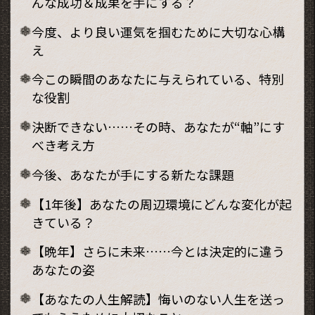
んな成功＆成果を手にする？
今度、より良い運気を掴むために大切な心構
え
今この瞬間のあなたに与えられている、特別
な役割
決断できない……その時、あなたが“軸”にす
べき考え方
今後、あなたが手にする新たな課題
【1年後】あなたの周辺環境にどんな変化が起
きている？
【晩年】さらに未来……今とは決定的に違う
あなたの姿
【あなたの人生解読】悔いのない人生を送っ