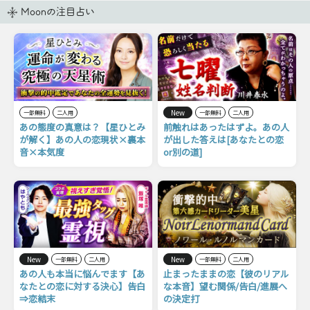
Moonの注目占い
New
一部無料
二人用
一部無料
二人用
あの態度の真意は？【星ひとみ
前触れはあったはずよ。あの人
が解く】あの人の恋現状×裏本
が出した答えは[あなたとの恋
音×本気度
or別の道]
New
New
一部無料
二人用
一部無料
二人用
あの人も本当に悩んでます【あ
止まったままの恋【彼のリアル
なたとの恋に対する決心】告白
な本音】望む関係/告白/進展へ
⇒恋結末
の決定打