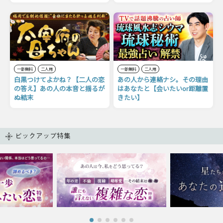
一部無料
二人用
一部無料
二人用
白黒つけてよかね？【二人の恋
あの人から連絡ナシ。その理由
の答え】あの人の本音と揺るが
はあなたと【会いたいor距離置
ぬ結末
きたい】
ピックアップ特集