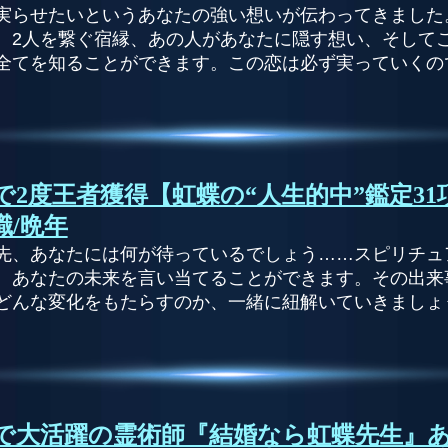
実らせたいというあなたの強い想いが伝わってきました
、2人を繋ぐ宿縁、あの人があなたに隠す想い、そして
全てを知ることができます。この恋は必ず実っていくの
Vで2度王者獲得【虹蝶の“人生的中”鑑定3
職/晩年
先、あなたには何が待っているでしょう……スピリチュ
、あなたの未来を言い当てることができます。その出来
どんな変化をもたらすのか、一緒に紐解いていきましょ
Vで大活躍の霊術師『結婚なら虹蝶先生』