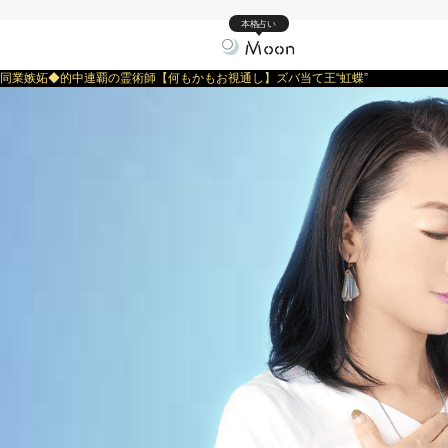
本格占い
同業嫉妬◆的中連覇の霊術師【何もかもお視通し】ズバ当て王“虹蝶”