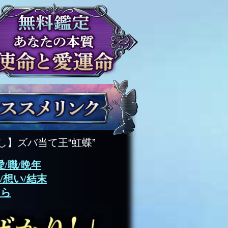
し】ズバ当て王“虹蝶”
/職/晩年
想い/結末
ちら