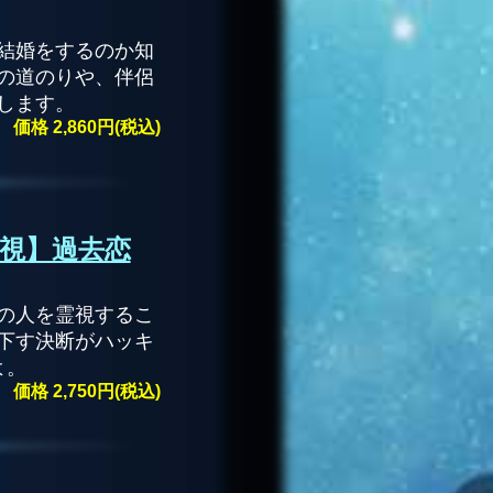
結婚をするのか知
の道のりや、伴侶
します。
価格 2,860円(税込)
視】過去恋
の人を霊視するこ
下す決断がハッキ
よ。
価格 2,750円(税込)