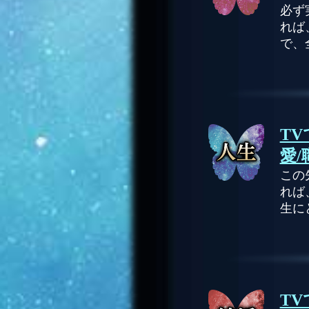
必ず
れば
で、
T
愛/
この
れば
生に
T