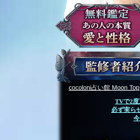
cocoloni占い館 Moon Top
TVで2
必ず実ら
今