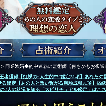
> 同業嫉妬◆的中連覇の霊術師【何もかもお視通
度王者獲得【虹蝶の“人生的中”鑑定31項】あなたの愛
せる鑑定【あの人と想い繋がる満願成就31項】宿縁/
の2人の状況を知る「スピリチュアル鑑定」はこ