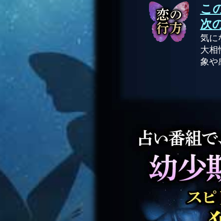
この
次
気に
大相
象や