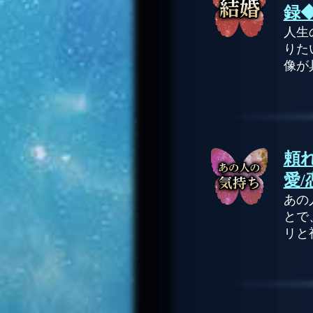
録
人生
りた
像が
頼
愛/
あの
とで
リと