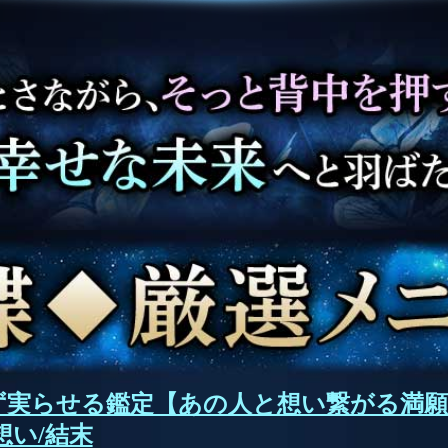
ず実らせる鑑定【あの人と想い繋がる満願
想い/結末