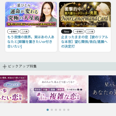
New
一部無料
二人用
一部無料
二人用
もう我慢の限界。実はあの人あ
止まったままの恋【彼のリアル
なたと[距離を置きたいor付き
な本音】望む関係/告白/進展へ
合いたい]
の決定打
ピックアップ特集