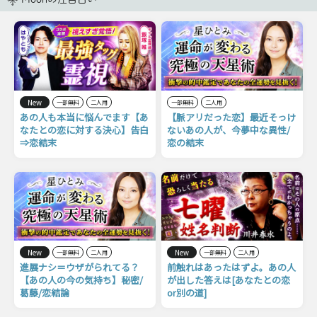
New
一部無料
二人用
一部無料
二人用
あの人も本当に悩んでます【あ
【脈アリだった恋】最近そっけ
なたとの恋に対する決心】告白
ないあの人が、今夢中な異性/
⇒恋結末
恋の結末
New
New
一部無料
二人用
一部無料
二人用
進展ナシ＝ウザがられてる？
前触れはあったはずよ。あの人
【あの人の今の気持ち】秘密/
が出した答えは[あなたとの恋
葛藤/恋結論
or別の道]