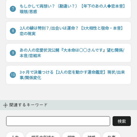
もしかして両想い？（勘違い？）【年下のあの人◆恋本音】
7
理想/思惑
2人の縁は特別？/出会いは運命？【3大相性と宿命・本音】
8
恋の現実
あの人の恋愛状況公開『大本命は○○さんです』望む関係/
9
本音/恋結末
3ヶ月で決着つける【2人の恋を動かす運命鑑定】現状/出来
10
事/関係変化
関連するキーワード