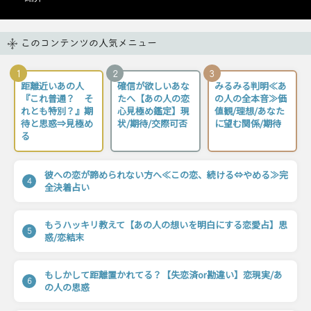
このコンテンツの人気メニュー
1
2
3
距離近いあの人
確信が欲しいあな
みるみる判明≪あ
『これ普通？ そ
たへ【あの人の恋
の人の全本音≫価
れとも特別？』期
心見極め鑑定】現
値観/理想/あなた
待と思惑⇒見極め
状/期待/交際可否
に望む関係/期待
る
彼への恋が諦められない方へ≪この恋、続ける⇔やめる≫完
4
全決着占い
もうハッキリ教えて【あの人の想いを明白にする恋愛占】思
5
惑/恋結末
もしかして距離置かれてる？【失恋済or勘違い】恋現実/あ
6
の人の思惑