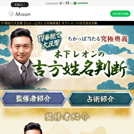
本格占い
TV番組で大反響【ちかっぱ当たる究極奥義】木下レオンの吉方姓名判断