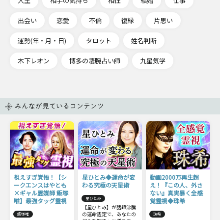
人生
相手の気持ち
相性
結婚
仕事
出会い
恋愛
不倫
復縁
片思い
運勢(年・月・日)
タロット
姓名判断
木下レオン
博多の凄腕占い師
九星気学
みんなが見ているコンテンツ
視えすぎ覚悟！【シ
星ひとみ◆運命が変
動画2000万再生超
ークエンスはやとも
わる究極の天星術
え！『この人、外さ
×ギャル霊媒師 飯塚
ない』真実暴く全感
星ひとみ
唯】最強タッグ霊視
覚霊視◆珠希
【星ひとみ】が話題沸騰
の運命鑑定で、あなたの
飯塚唯
珠希