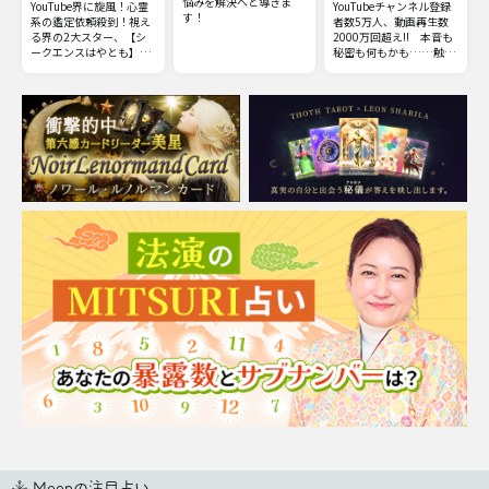
悩みを解決へと導きま
YouTube界に旋風！心霊
YouTubeチャンネル登録
す！
系の鑑定依頼殺到！視え
者数5万人、動画再生数
る界の2大スター、【シ
2000万回超え!! 本音も
ークエンスはやとも】
秘密も何もかも……触れ
×【ギャル霊媒師 飯塚
てはいけない部分までズ
唯】最強タッグによるW
バッと暴いてしまう全感
視点のコラボ霊視鑑定を
覚霊視をご体感下さい。
リアルに再現！
Moonの注目占い