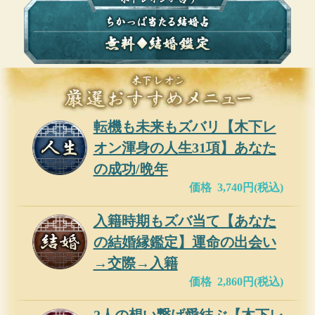
転機も未来もズバリ【木下レ
オン渾身の人生31項】あなた
の成功/晩年
価格 3,740円(税込)
入籍時期もズバ当て【あなた
の結婚縁鑑定】運命の出会い
→交際→入籍
価格 2,860円(税込)