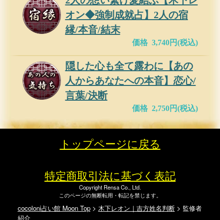
2人の想い繋げ愛結ぶ【木下レ
オン◆強制成就占】2人の宿
縁/本音/結末
価格 3,740円(税込)
隠した心も全て露わに【あの
人からあなたへの本音】恋心/
言葉/決断
価格 2,750円(税込)
トップページに戻る
特定商取引法に基づく表記
Copyright Rensa Co., Ltd.
このページの無断転用・転記を禁じます。
cocoloni占い館 Moon Top
>
木下レオン｜吉方姓名判断
> 監修者
紹介