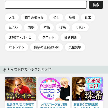
人生
相手の気持ち
相性
結婚
仕事
出会い
恋愛
不倫
復縁
片思い
運勢(年・月・日)
タロット
姓名判断
木下レオン
博多の凄腕占い師
九星気学
みんなが見ているコンテンツ
世界信奉/仏の叡智で
ホロスコープ占い|彌
動画2000万再生超