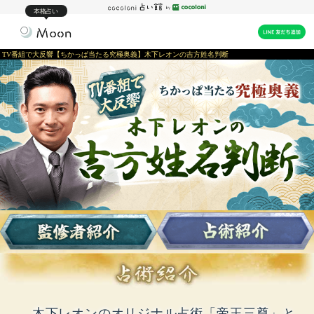
本格占い
TV番組で大反響【ちかっぱ当たる究極奥義】木下レオンの吉方姓名判断
木下レオンのオリジナル占術「帝王三尊」と