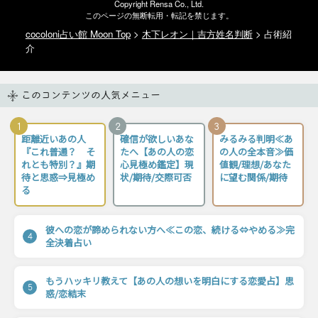
Copyright Rensa Co., Ltd.
このページの無断転用・転記を禁じます。
cocoloni占い館 Moon Top
>
木下レオン｜吉方姓名判断
> 占術紹
介
このコンテンツの人気メニュー
1
2
3
距離近いあの人
確信が欲しいあな
みるみる判明≪あ
『これ普通？ そ
たへ【あの人の恋
の人の全本音≫価
れとも特別？』期
心見極め鑑定】現
値観/理想/あなた
待と思惑⇒見極め
状/期待/交際可否
に望む関係/期待
る
彼への恋が諦められない方へ≪この恋、続ける⇔やめる≫完
4
全決着占い
もうハッキリ教えて【あの人の想いを明白にする恋愛占】思
5
惑/恋結末