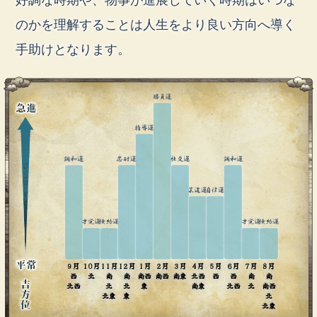
のかを理解することは人生をより良い方向へ導く
手助けとなります。
9月
10月
11月
12月
1月
2月
3月
4月
5月
6月
7月
8月
西
北
南
南
南西
南西
南東
北西
西
西
南
南
北西
北
北
東
南東
北西
北
南西
北東
東
北
北東