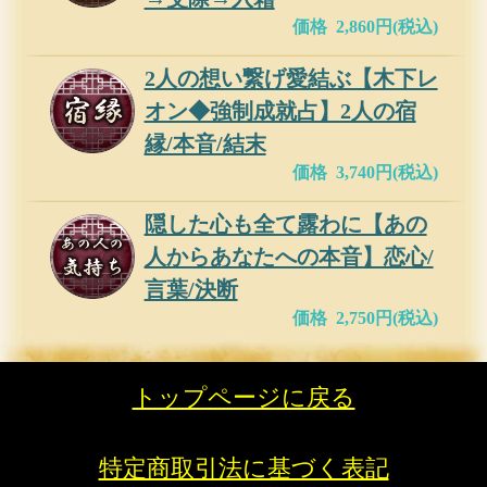
価格 2,860円(税込)
2人の想い繋げ愛結ぶ【木下レ
オン◆強制成就占】2人の宿
縁/本音/結末
価格 3,740円(税込)
隠した心も全て露わに【あの
人からあなたへの本音】恋心/
言葉/決断
価格 2,750円(税込)
トップページに戻る
特定商取引法に基づく表記