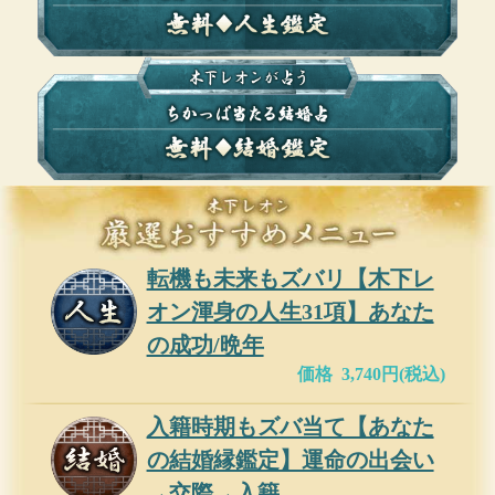
転機も未来もズバリ【木下レ
オン渾身の人生31項】あなた
の成功/晩年
価格 3,740円(税込)
入籍時期もズバ当て【あなた
の結婚縁鑑定】運命の出会い
→交際→入籍