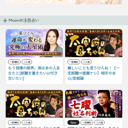
Moonの注目占い
一部無料
二人用
一部無料
二人用
もう我慢の限界。実はあの人あ
厳しいことも言うけんね！【一
なたと[距離を置きたいor付き
定距離⇒進展ナシ】相手の本
合いたい]
心/恋結論
New
一部無料
二人用
一部無料
二人用