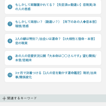
もしかして距離置かれてる？【失恋済or勘違い】恋現実/あ
6
の人の思惑
もしかして両想い？（勘違い？）【年下のあの人◆恋本音】
7
理想/思惑
2人の縁は特別？/出会いは運命？【3大相性と宿命・本音】
8
恋の現実
あの人の恋愛状況公開『大本命は○○さんです』望む関係/
9
本音/恋結末
3ヶ月で決着つける【2人の恋を動かす運命鑑定】現状/出来
10
事/関係変化
関連するキーワード