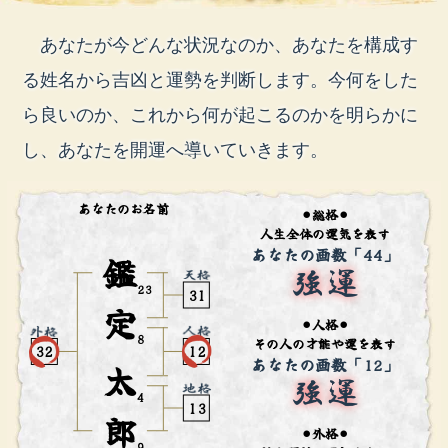
あなたが今どんな状況なのか、あなたを構成す
る姓名から吉凶と運勢を判断します。今何をした
ら良いのか、これから何が起こるのかを明らかに
し、あなたを開運へ導いていきます。
あなたのお名前
⚫︎総格⚫︎
人生全体の運気を表す
あなたの画数「44」
鑑
23
31
定
⚫︎人格⚫︎
8
その人の才能や運を表す
12
32
あなたの画数「12」
太
4
13
郎
⚫︎外格⚫︎
9