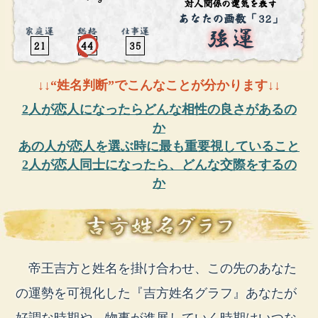
対人関係の運気を表す
あなたの画数「32」
21
44
35
↓↓“姓名判断”でこんなことが分かります↓↓
2人が恋人になったらどんな相性の良さがあるの
か
あの人が恋人を選ぶ時に最も重要視していること
2人が恋人同士になったら、どんな交際をするの
か
帝王吉方と姓名を掛け合わせ、この先のあなた
の運勢を可視化した『吉方姓名グラフ』あなたが
好調な時期や、物事が進展していく時期はいつな