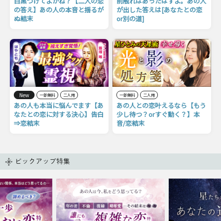
白黒つけてよかね？【二人の恋
前触れはあったはずよ。あの人
の答え】あの人の本音と揺るが
が出した答えは[あなたとの恋
ぬ結末
or別の道]
New
一部無料
二人用
一部無料
二人用
あの人も本当に悩んでます【あ
あの人との恋叶えるなら【もう
なたとの恋に対する決心】告白
少し待つ？orすぐ動く？】本
⇒恋結末
音/恋結末
ピックアップ特集