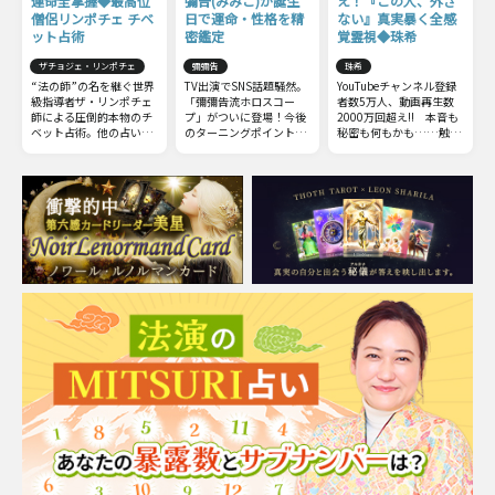
運命全掌握◆最高位
彌告(みみこ)が誕生
え！『この人、外さ
僧侶リンポチェ チベ
日で運命・性格を精
ない』真実暴く全感
ット占術
密鑑定
覚霊視◆珠希
ザチョジェ・リンポチェ
彌彌告
珠希
“法の師”の名を継ぐ世界
TV出演でSNS話題騒然。
YouTubeチャンネル登録
級指導者ザ・リンポチェ
「彌彌告流ホロスコー
者数5万人、動画再生数
師による圧倒的本物のチ
プ」がついに登場！今後
2000万回超え!! 本音も
ベット占術。他の占いと
のターニングポイントと
秘密も何もかも……触れ
は一線を画すチベット占
なる【時期】【出来ご
てはいけない部分までズ
術の極意をお伝えしまし
と】から、気になる人や
バッと暴いてしまう全感
ょう。
その相性についても深掘
覚霊視をご体感下さい。
ります。