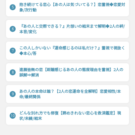
抱き続けてる恋心【あの人は気づいてる？】恋霊視◆恋愛対
5
象/次行動
『あの人と交際できる？』片想いの結末まで解明◆2人の絆/
6
本音/変化
この人しかいない『運命感じるのは私だけ？』霊視で視抜く
7
◆本心/答
進展皆無の恋【距離感じるあの人の態度理由を霊視】2人の
8
誤解⇒解消
あの人の本命は誰？【2人の恋運命を全解明】恋愛相性/本
9
命/最終関係
どんな別れ方でも修復【諦めきれない恋心を救済鑑定】現
10
状/未練/結末