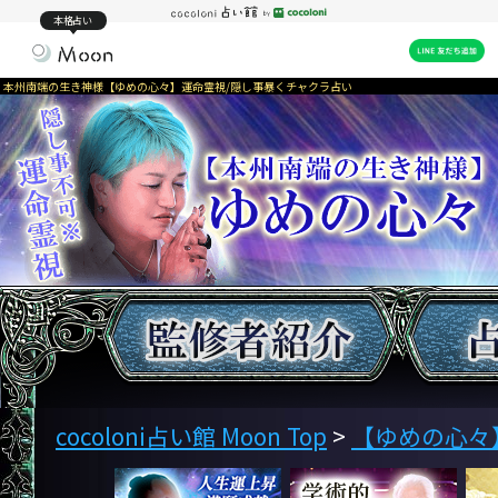
本格占い
本州南端の生き神様【ゆめの心々】運命霊視/隠し事暴くチャクラ占い
cocoloni占い館 Moon Top
>
【ゆめの心々