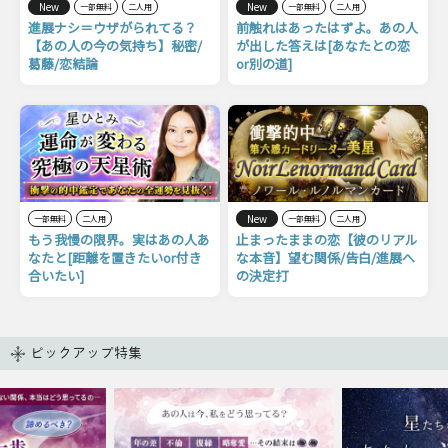
New
New
一部無料
二人用
一部無料
二人用
進展ナシ＝ウザがられてる？
前触れはあったはずよ。あの人
【あの人の今の気持ち】秘密/
が出した答えは[あなたとの恋
葛藤/恋結論
or別の道]
New
一部無料
二人用
一部無料
二人用
もう我慢の限界。実はあの人あ
止まったままの恋【彼のリアル
なたと[距離を置きたいor付き
な本音】望む関係/告白/進展へ
合いたい]
の決定打
ピックアップ特集