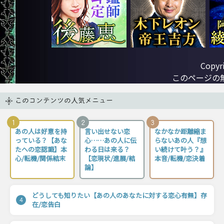
Copyri
このページの
このコンテンツの人気メニュー
1
2
3
あの人は好意を持
言い出せない恋
なかなか距離縮ま
っている？【あな
心……あの人に伝
らないあの人『想
たへの恋認識】本
わる日は来る？
い続けて叶う？』
心/転機/関係結末
【恋現状/進展/結
本音/転機/恋決着
論】
どうしても知りたい【あの人のあなたに対する恋心有無】存
4
在/恋告白