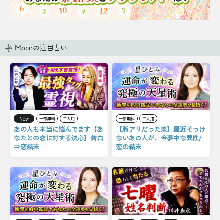
Moonの注目占い
New
一部無料
二人用
一部無料
二人用
あの人も本当に悩んでます【あ
【脈アリだった恋】最近そっけ
なたとの恋に対する決心】告白
ないあの人が、今夢中な異性/
⇒恋結末
恋の結末