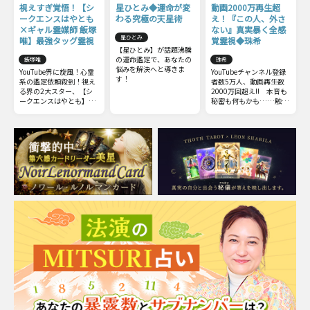
視えすぎ覚悟！【シ
星ひとみ◆運命が変
動画2000万再生超
ークエンスはやとも
わる究極の天星術
え！『この人、外さ
×ギャル霊媒師 飯塚
ない』真実暴く全感
星ひとみ
唯】最強タッグ霊視
覚霊視◆珠希
【星ひとみ】が話題沸騰
の運命鑑定で、あなたの
飯塚唯
珠希
悩みを解決へと導きま
YouTube界に旋風！心霊
YouTubeチャンネル登録
す！
系の鑑定依頼殺到！視え
者数5万人、動画再生数
る界の2大スター、【シ
2000万回超え!! 本音も
ークエンスはやとも】
秘密も何もかも……触れ
×【ギャル霊媒師 飯塚
てはいけない部分までズ
唯】最強タッグによるW
バッと暴いてしまう全感
視点のコラボ霊視鑑定を
覚霊視をご体感下さい。
リアルに再現！