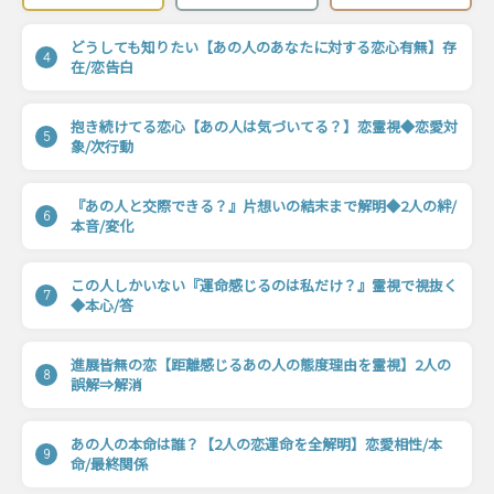
どうしても知りたい【あの人のあなたに対する恋心有無】存
4
在/恋告白
抱き続けてる恋心【あの人は気づいてる？】恋霊視◆恋愛対
5
象/次行動
『あの人と交際できる？』片想いの結末まで解明◆2人の絆/
6
本音/変化
この人しかいない『運命感じるのは私だけ？』霊視で視抜く
7
◆本心/答
進展皆無の恋【距離感じるあの人の態度理由を霊視】2人の
8
誤解⇒解消
あの人の本命は誰？【2人の恋運命を全解明】恋愛相性/本
9
命/最終関係