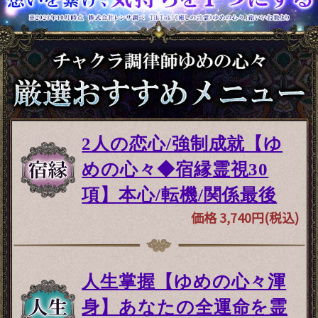
2人の恋心/強制成就【ゆ
めの心々◆宿縁霊視30
項】本心/転機/関係最後
価格 3,740円(税込)
人生掌握【ゆめの心々渾
身】あなたの全運命を霊