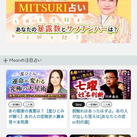
Moonの注目占い
New
一部無料
二人用
一部無料
二人用
あの態度の真意は？【星ひとみ
前触れはあったはずよ。あの人
が解く】あの人の恋現状×裏本
が出した答えは[あなたとの恋
音×本気度
or別の道]