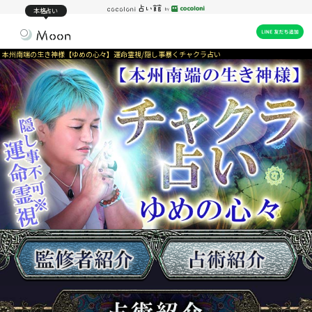
本格占い
本州南端の生き神様【ゆめの心々】運命霊視/隠し事暴くチャクラ占い