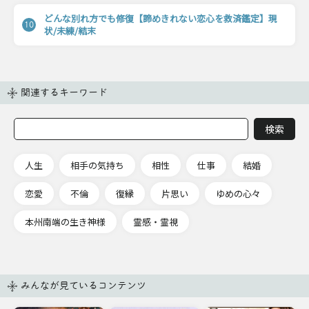
どんな別れ方でも修復【諦めきれない恋心を救済鑑定】現
10
状/未練/結末
関連するキーワード
人生
相手の気持ち
相性
仕事
結婚
恋愛
不倫
復縁
片思い
ゆめの心々
本州南端の生き神様
霊感・霊視
みんなが見ているコンテンツ