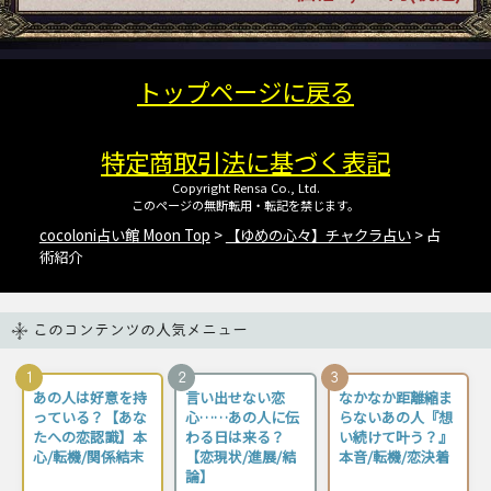
トップページに戻る
特定商取引法に基づく表記
Copyright Rensa Co., Ltd.
このページの無断転用・転記を禁じます。
cocoloni占い館 Moon Top
>
【ゆめの心々】チャクラ占い
> 占
術紹介
このコンテンツの人気メニュー
1
2
3
あの人は好意を持
言い出せない恋
なかなか距離縮ま
っている？【あな
心……あの人に伝
らないあの人『想
たへの恋認識】本
わる日は来る？
い続けて叶う？』
心/転機/関係結末
【恋現状/進展/結
本音/転機/恋決着
論】