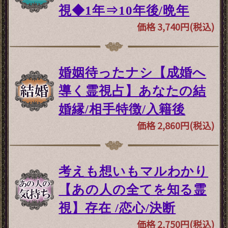
視◆1年⇒10年後/晩年
価格 3,740円(税込)
婚姻待ったナシ【成婚へ
導く霊視占】あなたの結
婚縁/相手特徴/入籍後
価格 2,860円(税込)
考えも想いもマルわかり
【あの人の全てを知る霊
視】存在 /恋心/決断
価格 2,750円(税込)