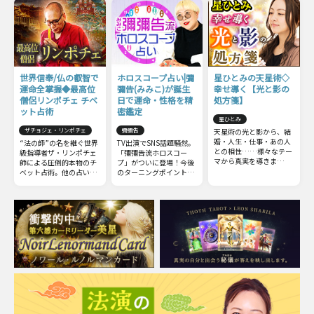
世界信奉/仏の叡智で
ホロスコープ占い|彌
星ひとみの天星術◇
運命全掌握◆最高位
彌告(みみこ)が誕生
幸せ導く【光と影の
僧侶リンポチェ チベ
日で運命・性格を精
処方箋】
ット占術
密鑑定
星ひとみ
ザチョジェ・リンポチェ
彌彌告
天星術の光と影から、結
婚・人生・仕事・あの人
“法の師”の名を継ぐ世界
TV出演でSNS話題騒然。
との相性……様々なテー
級指導者ザ・リンポチェ
「彌彌告流ホロスコー
マから真実を導きま
師による圧倒的本物のチ
プ」がついに登場！今後
す！ 今からでも遅くは
ベット占術。他の占いと
のターニングポイントと
ありません。さらに運命
は一線を画すチベット占
なる【時期】【出来ご
を切り開き、幸せな未来
術の極意をお伝えしまし
と】から、気になる人や
を手に入れましょう。
ょう。
その相性についても深掘
ります。