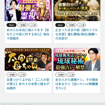
New
New
一部無料
二人用
一部無料
二人用
あの人も本当に悩んでます【あ
止まったままの恋【彼のリアル
なたとの恋に対する決心】告白
な本音】望む関係/告白/進展へ
⇒恋結末
の決定打
一部無料
二人用
一部無料
二人用
白黒つけてよかね？【二人の恋
あの人から連絡ナシ。その理由
の答え】あの人の本音と揺るが
はあなたと【会いたいor距離置
ぬ結末
きたい】