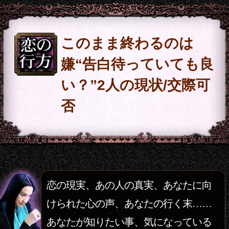
否
恋の現実、あの人の真実、あなたに向
けられた心の声、あなたの行く末……
あなたが知りたい事、気になっている
事は全部全部、見えているわ。さぁ、
私の瞳に映った現実をそのまま
あなたにもお見せしましょう
。
鑑定項目