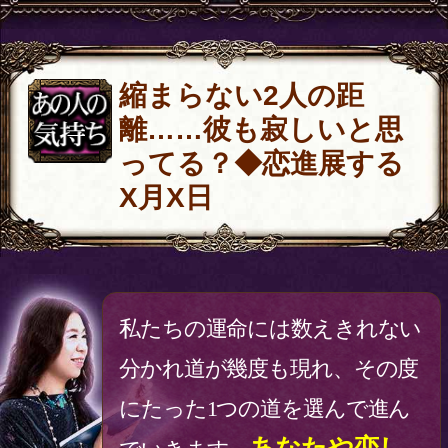
X月X日
私たちの運命には数えきれない
分かれ道が幾度も現れ、その度
にたった1つの道を選んで進ん
あなたや恋し
でいきます。
い人が今まで、そしてこ
れから辿る道
……その1本の
道筋こそが宿縁です。その軌跡
未来の全てをお見
を辿り、
せしましょう
。
※こちらのメニューは女性専用となります※