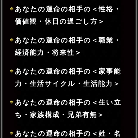
あなたに贈られるプロポーズ・
入籍と結婚式の一昼夜
あなたが送る結婚生活と、結婚
で得る一番の幸せ
あなたについて教えてください
姓
名
※姓と名は、それぞれ全角5文字以内で
「ひらがな」、「カタカナ」、「漢字」
のみ入力できます。
（必須）
入力した情報を記録しますか？
記録する