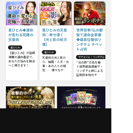
星ひとみ◆運命
星ひとみの天星
世界信奉/仏の叡
が変わる究極の
術◇幸せ導く
智で運命全掌握
天星術
【光と影の処方
◆最高位僧侶リ
箋】
ンポチェ チベッ
星ひとみ
ト占術
【星ひとみ】が話題
星ひとみ
沸騰の運命鑑定で、
天星術の光と影か
ザチョジェ・リンポチェ
あなたの悩みを解決
ら、結婚・人生・仕
“法の師”の名を継
へと導きます！
事・あの人との相
ぐ世界級指導者ザ・
性……様々なテー
リンポチェ師による
マから真実を導きま
圧倒的本物のチベッ
す！ 今からでも遅
ト占術。他の占いと
くはありません。さ
は一線を画すチベッ
らに運命を切り開
ト占術の極意をお伝
き、幸せな未来を手
えしましょう。
に入れましょう。