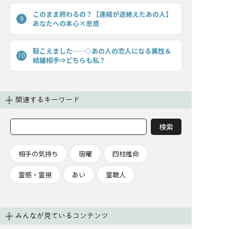
このまま終わるの？【連絡が途絶えたあの人】
9
あなたへの本心×思惑
聴こえました……◇あの人の恋人になる異性＆
10
結婚相手⇒どちらも私？
関連するキーワード
相手の気持ち
宿曜
四柱推命
霊感・霊視
あい
霊聴人
みんなが見ているコンテンツ