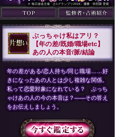
※ 毎日放送主催「占1グランプリ2016」優勝・特別賞 受賞
ぶっちゃけ私はアリ？
【年の差/既婚/職場etc】
あの人の本音/脈/結論
年の差がある/恋人持ち/同じ職場……好
きになったあの人とは少し複雑な関係。
私って恋愛対象になれている？ ぶっち
ゃけあの人の今の本音は？――その答え
をお伝えしましょう。