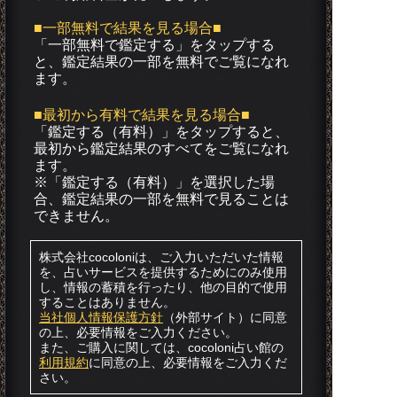
■一部無料で結果を見る場合■
「一部無料で鑑定する」を
タップ
する
と、鑑定結果の一部を無料でご覧になれ
ます。
■最初から有料で結果を見る場合■
「鑑定する（有料）」を
タップ
すると、
最初から鑑定結果のすべてをご覧になれ
ます。
※「鑑定する（有料）」を選択した場
合、鑑定結果の一部を無料で見ることは
できません。
株式会社cocoloniは、ご入力いただいた情報
を、占いサービスを提供するためにのみ使用
し、情報の蓄積を行ったり、他の目的で使用
することはありません。
当社個人情報保護方針
（外部サイト）に同意
の上、必要情報をご入力ください。
また、ご購入に関しては、cocoloni占い館の
利用規約
に同意の上、必要情報をご入力くだ
さい。