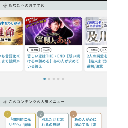
あなたへのおすすめ
一部無料
二人用
一部無料
二人用
いも言語化≪
苦しい恋はTHE・END【想い続
2人の純愛を見極める不
くまで読解≫
ける⇔諦める】あの人が求めて
【結末まで知る22項】本
いる答え
選択/決意
このコンテンツの人気メニュー
1
2
3
『強制的に元
別れたけど忘
あの人が心に
サヤへ』復縁
れるの無理
秘めてる【あ