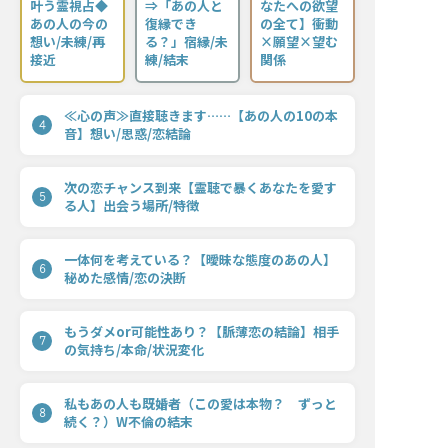
叶う霊視占◆
⇒「あの人と
なたへの欲望
あの人の今の
復縁でき
の全て】衝動
想い/未練/再
る？」宿縁/未
×願望×望む
接近
練/結末
関係
≪心の声≫直接聴きます……【あの人の10の本
4
音】想い/思惑/恋結論
次の恋チャンス到来【霊聴で暴くあなたを愛す
5
る人】出会う場所/特徴
一体何を考えている？【曖昧な態度のあの人】
6
秘めた感情/恋の決断
もうダメor可能性あり？【脈薄恋の結論】相手
7
の気持ち/本命/状況変化
私もあの人も既婚者（この愛は本物？ ずっと
8
続く？）W不倫の結末