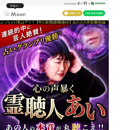
本格占い
ぶっちゃけ私はアリ？【年の差/既婚/職場etc】あの人の本音/脈/結論
※