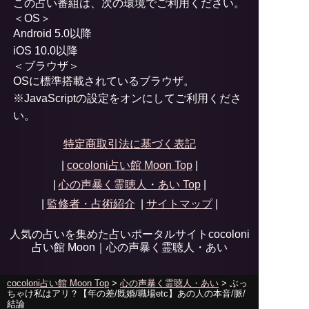
この占い番組は、次の環境でご利用ください。
＜OS＞
Android 5.0以降
iOS 10.0以降
＜ブラウザ＞
OSに標準搭載されているブラウザ。
※JavaScriptの設定をオンにしてご利用くださ
い。
特定商取引法に基づく表記
|
cocoloni占い館 Moon Top
|
|
心の声暴く霊聴人・あい
Top
|
|
監修者・占術紹介
|
サイトマップ
|
人気の占いを集めた占いポータルサイトcocoloni
占い館 Moon｜
心の声暴く霊聴人・あい
cocoloni占い館 Moon Top
>
心の声暴く霊聴人・あい
> ぶっ
ちゃけ私はアリ？【年の差/既婚/職場etc】あの人の本音/脈/
結論