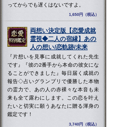
ってからでも遅くはないですよ。
1,650円（税込）
両想い決定版【恋愛成就
霊視◆二人の宿縁】あの
人の想い/恋軌跡/未来
『片想いを見事に成就してくれた先生
です』『彼の2番手から本命の彼女にな
ることができました』毎日届く成就の
報告◇占いグランプリで優勝した本物
の霊力で、あの人の赤裸々な本音も未
来も全て露わにします。この恋を叶え
たいと切実に願うあなたに贈る渾身の
鑑定です！
3,740円（税込）