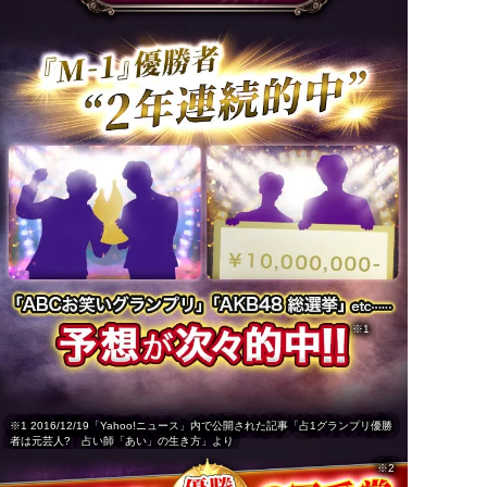
※1
※1 2016/12/19「Yahoo!ニュース」内で公開された記事「占1グランプリ優勝
者は元芸人? 占い師「あい」の生き方」より
※2