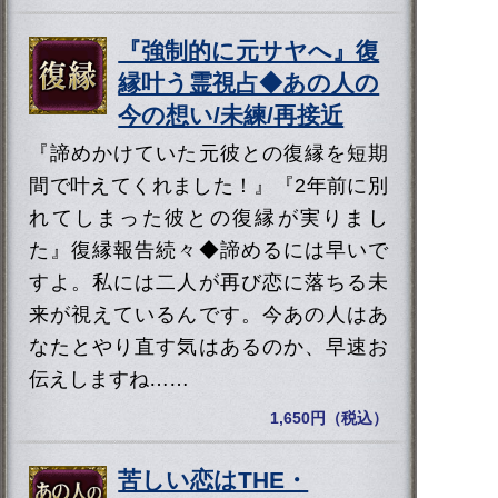
『強制的に元サヤへ』復
縁叶う霊視占◆あの人の
今の想い/未練/再接近
『諦めかけていた元彼との復縁を短期
間で叶えてくれました！』『2年前に別
れてしまった彼との復縁が実りまし
た』復縁報告続々◆諦めるには早いで
すよ。私には二人が再び恋に落ちる未
来が視えているんです。今あの人はあ
なたとやり直す気はあるのか、早速お
伝えしますね……
1,650円（税込）
苦しい恋はTHE・