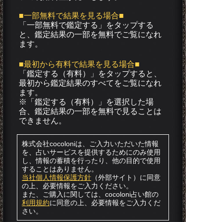
■一部無料で結果を見る場合■
「一部無料で鑑定する」を
タップ
する
と、鑑定結果の一部を無料でご覧になれ
ます。
■最初から有料で結果を見る場合■
「鑑定する（有料）」を
タップ
すると、
最初から鑑定結果のすべてをご覧になれ
ます。
※「鑑定する（有料）」を選択した場
合、鑑定結果の一部を無料で見ることは
できません。
株式会社cocoloniは、ご入力いただいた情報
を、占いサービスを提供するためにのみ使用
し、情報の蓄積を行ったり、他の目的で使用
することはありません。
当社個人情報保護方針
（外部サイト）に同意
の上、必要情報をご入力ください。
また、ご購入に関しては、cocoloni占い館の
利用規約
に同意の上、必要情報をご入力くだ
さい。