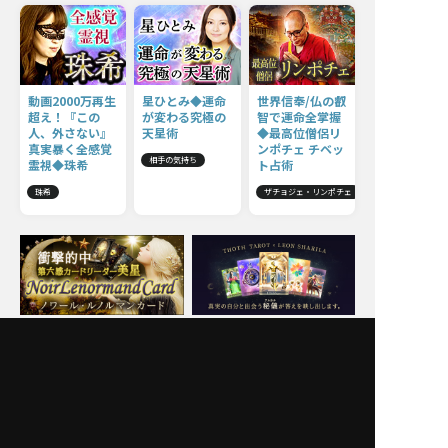
動画2000万再生
星ひとみ◆運命
世界信奉/仏の叡
超え！『この
が変わる究極の
智で運命全掌握
人、外さない』
天星術
◆最高位僧侶リ
真実暴く全感覚
ンポチェ チベッ
相手の気持ち
霊視◆珠希
ト占術
珠希
ザチョジェ・リンポチェ