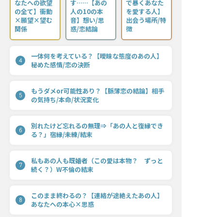
なたへの欲望
す……【あの
で暴くあなた
の全て】衝動
人の10の本
を愛する人】
×願望×望む
音】想い/思
出会う場所/特
関係
惑/恋結論
徴
一体何を考えている？【曖昧な態度のあの人】
4
秘めた感情/恋の決断
もうダメor可能性あり？【脈薄恋の結論】相手
5
の気持ち/本命/状況変化
別れたけど忘れるの無理⇒「あの人と復縁でき
6
る？」宿縁/未練/結末
私もあの人も既婚者（この愛は本物？ ずっと
7
続く？）W不倫の結末
このまま終わるの？【連絡が途絶えたあの人】
8
あなたへの本心×思惑