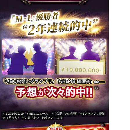
※1
※1 2016/12/19「Yahoo!ニュース」内で公開された記事「占1グランプリ優勝
者は元芸人? 占い師「あい」の生き方」より
※2