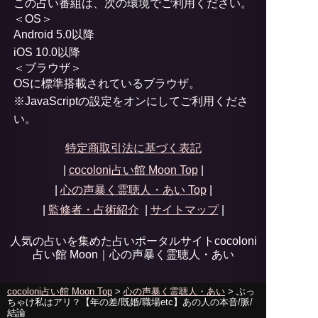
この占い番組は、次の環境でご利用ください。
＜OS＞
Android 5.0以降
iOS 10.0以降
＜ブラウザ＞
OSに標準搭載されているブラウザ。
※JavaScriptの設定をオンにしてご利用くださ
い。
特定商取引法に基づく表記
|
cocoloni占い館 Moon Top
|
|
心の声暴く霊聴人・あい
Top
|
|
監修者・占術紹介
|
サイトマップ
|
人気の占いを集めた占いポータルサイトcocoloni
占い館 Moon｜
心の声暴く霊聴人・あい
cocoloni占い館 Moon Top
>
心の声暴く霊聴人・あい
> ぶっ
ちゃけ私はアリ？【年の差/既婚/職場etc】あの人の本音/脈/
結論