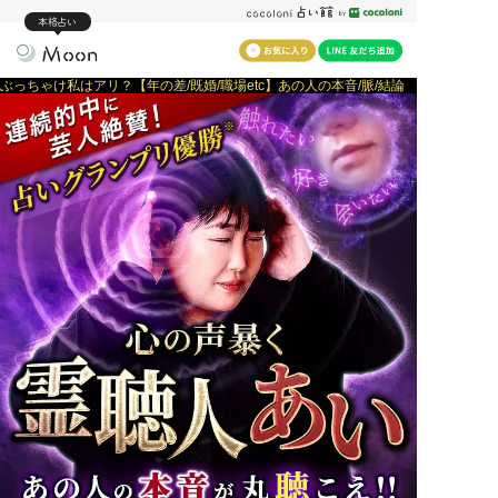
本格占い
ぶっちゃけ私はアリ？【年の差/既婚/職場etc】あの人の本音/脈/結論
※