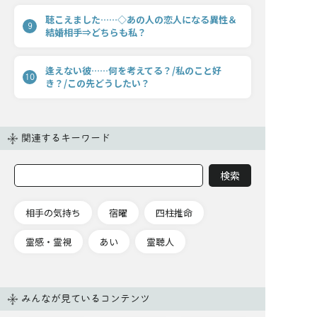
聴こえました……◇あの人の恋人になる異性＆
9
結婚相手⇒どちらも私？
逢えない彼……何を考えてる？/私のこと好
10
き？/この先どうしたい？
関連するキーワード
相手の気持ち
宿曜
四柱推命
霊感・霊視
あい
霊聴人
みんなが見ているコンテンツ