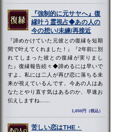
『強制的に元サヤへ』復
縁叶う霊視占◆あの人の
今の想い/未練/再接近
『諦めかけていた元彼との復縁を短期
間で叶えてくれました！』『2年前に別
れてしまった彼との復縁が実りまし
た』復縁報告続々◆諦めるには早いで
すよ。私には二人が再び恋に落ちる未
来が視えているんです。今あの人はあ
なたとやり直す気はあるのか、早速お
伝えしますね……
1,650円（税込）
苦しい恋はTHE・