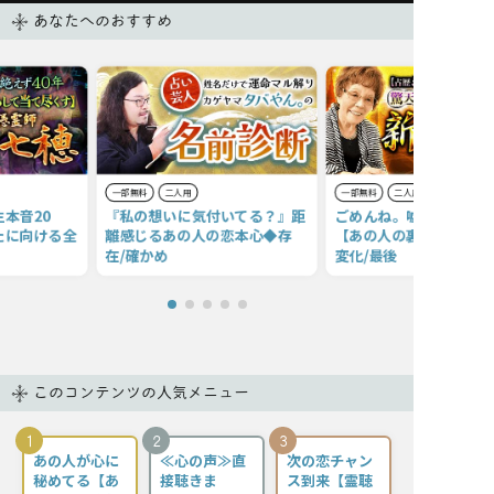
あなたへのおすすめ
一部無料
二人用
一部無料
二人用
本音20
『私の想いに気付いてる？』距
ごめんね。嘘も本心も見
たに向ける全
離感じるあの人の恋本心◆存
【あの人の裏本音】躊躇
在/確かめ
変化/最後
このコンテンツの人気メニュー
1
2
3
あの人が心に
≪心の声≫直
次の恋チャン
秘めてる【あ
接聴きま
ス到来【霊聴