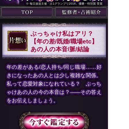
※ 毎日放送主催「占1グランプリ2016」優勝・特別賞 受賞
ぶっちゃけ私はアリ？
【年の差/既婚/職場etc】
あの人の本音/脈/結論
年の差がある/恋人持ち/同じ職場……好
きになったあの人とは少し複雑な関係。
私って恋愛対象になれている？ ぶっち
ゃけあの人の今の本音は？――その答え
をお伝えしましょう。