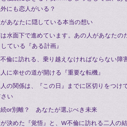
以外にも恋人がいる？
彼があなたに隠している本当の想い
実は水面下で進めています。あの人があなたの
にしている『ある計画』
W不倫に訪れる、乗り越えなければならない障
二人に幸せの道が開ける『重要な転機』
二人の関係は、『この日』までに区切りをつけ
ださい
継続or別離？ あなたが選ぶべき未来
彼が決めた『覚悟』と、W不倫に訪れる二人の