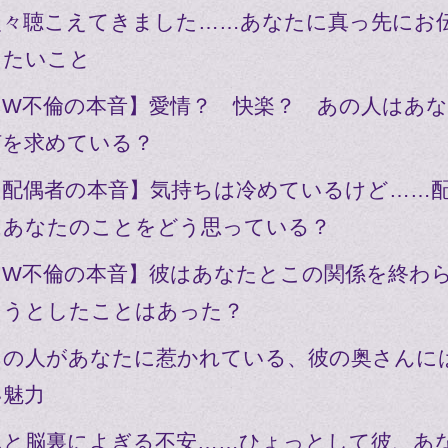
次々聴こえてきました……あなたに真っ先にお
したいこと
【W不倫の本音】愛情？ 快楽？ あの人はあ
何を求めている？
【配偶者の本音】気持ちは冷めているけど……
はあなたのことをどう思っている？
【W不倫の本音】彼はあなたとこの関係を終わ
ようとしたことはあった？
あの人があなたに惹かれている、彼の奥さんに
い魅力
ふと脳裏によぎる不安……ひょっとして彼、あ