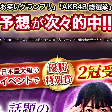
/12/19「Yahoo!ニュース」内で公開された記事「占1グランプリ優勝者は元芸人? 占