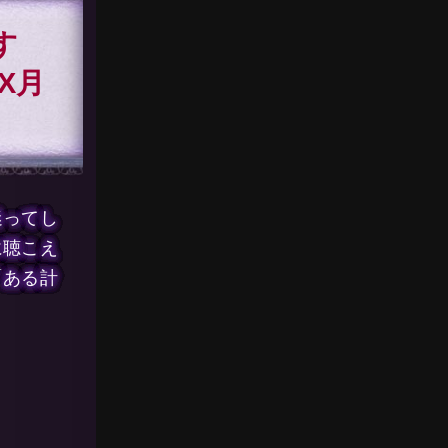
す
X月
迷ってし
に聴こえ
「ある計