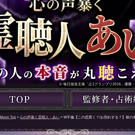
※ 毎日放送主催「占1グランプリ2016」優勝
Moon Top
>
心の声暴く霊聴人・あい
> W不倫【この恋貫く？/お別れする？】彼の本