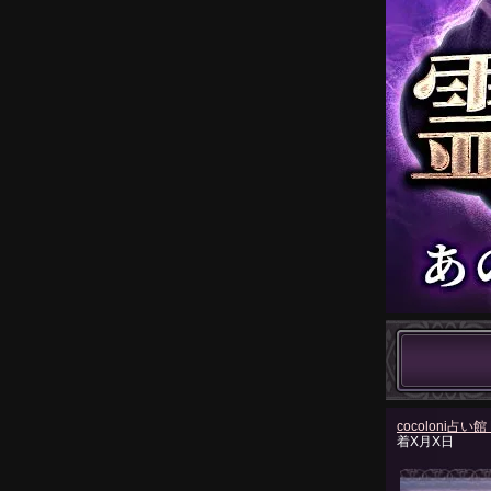
cocoloni占い館 
着X月X日