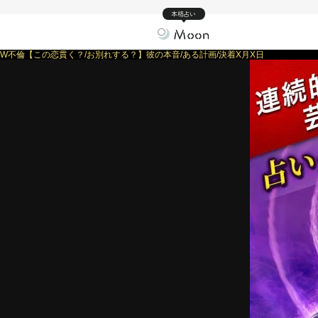
本格占い
W不倫【この恋貫く？/お別れする？】彼の本音/ある計画/決着X月X日