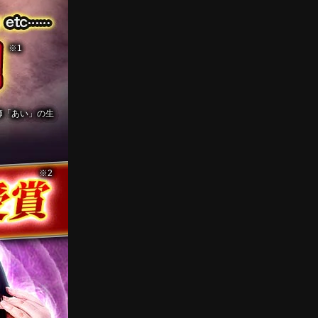
※1
い師「あい」の生
※2