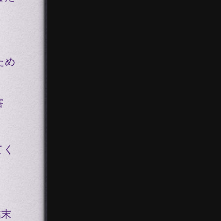
ため
害
てく
結末