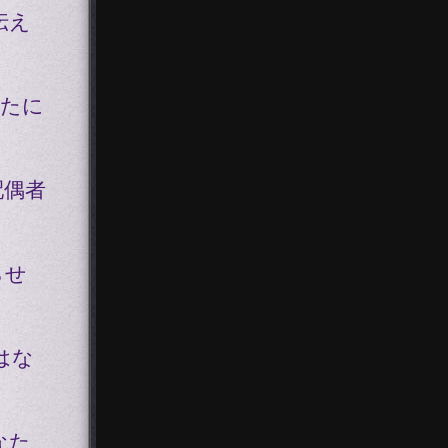
伝え
なたに
配偶者
らせ
はな
なた