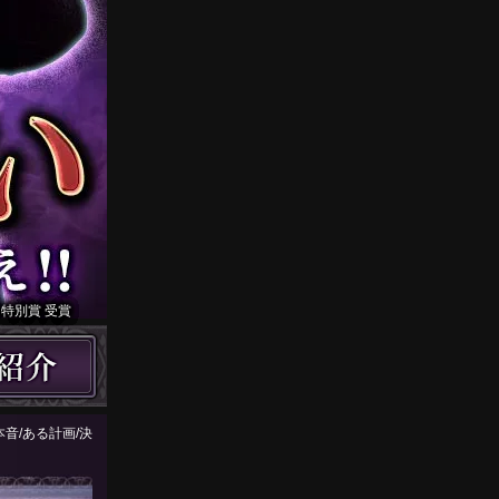
・特別賞 受賞
音/ある計画/決