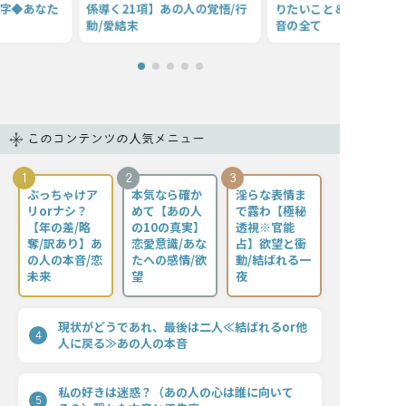
万字◆あなた
係導く21項】あの人の覚悟/行
りたいこと＆聞きたいこ
動/愛結末
音の全て
このコンテンツの人気メニュー
1
2
3
ぶっちゃけア
本気なら確か
淫らな表情ま
リorナシ？
めて【あの人
で露わ【極秘
【年の差/略
の10の真実】
透視※官能
奪/訳あり】あ
恋愛意識/あな
占】欲望と衝
の人の本音/恋
たへの感情/欲
動/結ばれる一
未来
望
夜
現状がどうであれ、最後は二人≪結ばれるor他
4
人に戻る≫あの人の本音
私の好きは迷惑？（あの人の心は誰に向いて
5