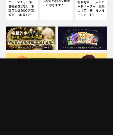
あなたの悩みを解決
YouTubeチャンネル
衝撃的中！ 人気カ
へと導きます！
登録者数5万人、動
ードリーダー・美星
画再生数2000万回
の【第六感×ルノル
超え!! 本音も秘密
マンカード】による
も何もかも……触
禁断の的中鑑定
れてはいけない部分
までズバッと暴いて
しまう全感覚霊視を
ご体感下さい。
Moonの注目占い