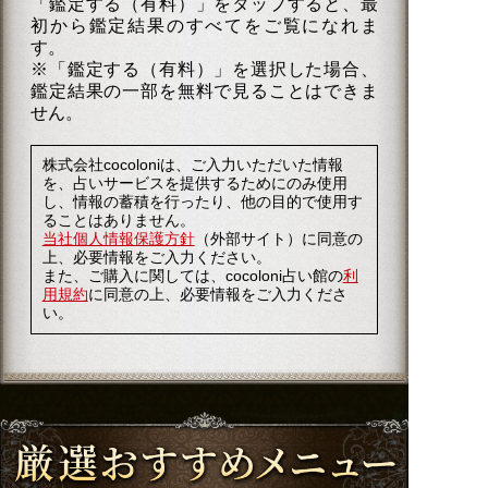
「鑑定する（有料）」を
タップ
すると、最
初から鑑定結果のすべてをご覧になれま
す。
※「鑑定する（有料）」を選択した場合、
鑑定結果の一部を無料で見ることはできま
せん。
株式会社cocoloniは、ご入力いただいた情報
を、占いサービスを提供するためにのみ使用
し、情報の蓄積を行ったり、他の目的で使用す
ることはありません。
当社個人情報保護方針
（外部サイト）に同意の
上、必要情報をご入力ください。
また、ご購入に関しては、cocoloni占い館の
利
用規約
に同意の上、必要情報をご入力くださ
い。