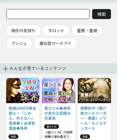
相手の気持ち
タロット
霊感・霊視
アンジュ
遺伝型サードアイ
みんなが見ているコンテンツ
動画2000万再生
星ひとみ◆運命
衝撃的中《第六
超え！『この
が変わる究極の
感カードリーダ
人、外さない』
天星術
ー・美星》ノワ
真実暴く全感覚
ール・ルノルマ
星ひとみ
霊視◆珠希
ンカード
【星ひとみ】が話題
沸騰の運命鑑定で、
珠希
美星