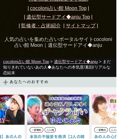
|
cocoloni占い館 Moon Top
|
|
遺伝型サードアイ◆anju
Top
|
|
監修者・占術紹介
|
サイトマップ
|
人気の占いを集めた占いポータルサイトcocoloni
占い館 Moon｜
遺伝型サードアイ◆anju
cocoloni占い館 Moon Top
>
遺伝型サードアイ◆anju
> まだ
知りきれていないあの人◆あなたへの本気度/素顔/リアルな
恋結末
あなたへのおすすめ
一部無料
二人用
一部無料
二人用
情】あの人の
本気の不倫愛を救済【2人の関
あの人の心からの回答で