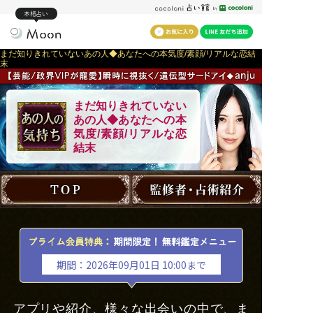
本格占い
まだ知りきれていないあの人◆あなたへの本気度/素顔/リアルな恋結
末
まだ知りきれていない
あの人◆あなたへの本
気度/素顔/リアルな恋
結末
期間：2026年09月01日 10:00まで
アプリや紹介、様々な出会いの中で、ま