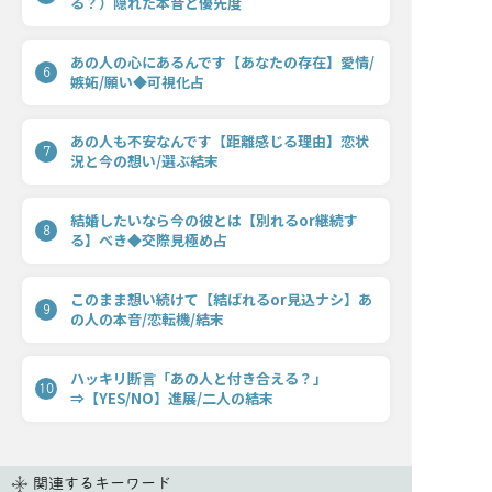
る？）隠れた本音と優先度
あの人の心にあるんです【あなたの存在】愛情/
6
嫉妬/願い◆可視化占
あの人も不安なんです【距離感じる理由】恋状
7
況と今の想い/選ぶ結末
結婚したいなら今の彼とは【別れるor継続す
8
る】べき◆交際見極め占
このまま想い続けて【結ばれるor見込ナシ】あ
9
の人の本音/恋転機/結末
ハッキリ断言「あの人と付き合える？」
10
⇒【YES/NO】進展/二人の結末
関連するキーワード