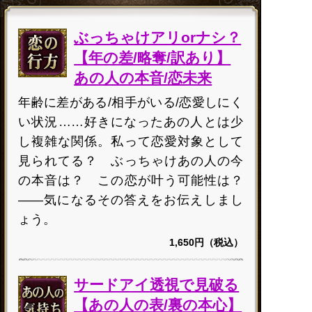
ぶっちゃけアリorナシ？
【年の差/略奪/訳あり】
あの人の本音/恋未来
年齢に差がある/相手がいる/恋愛しにく
い状況……好きになったあの人とは少
し複雑な関係。私って恋愛対象として
見られてる？ ぶっちゃけあの人の今
の本音は？ この恋が叶う可能性は？
――気になるその答えをお伝えしまし
ょう。
1,650円（税込）
サードアイ透視で見破る
【あの人の表/裏の本心】