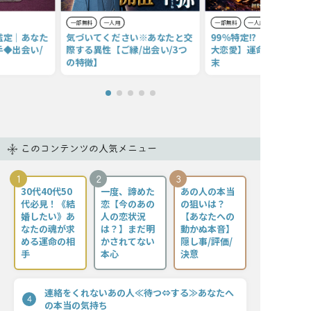
一部無料
一人用
一部無料
一人用
鑑定｜あなた
気づいてください※あなたと交
99％特定!?【半年以内
◆出会い/
際する異性【ご縁/出会い/3つ
大恋愛】運命相手の特徴
の特徴】
末
このコンテンツの人気メニュー
1
2
3
30代40代50
一度、諦めた
あの人の本当
代必見！《結
恋【今のあの
の狙いは？
婚したい》あ
人の恋状況
【あなたへの
なたの魂が求
は？】まだ明
動かぬ本音】
める運命の相
かされてない
隠し事/評価/
手
本心
決意
連絡をくれないあの人≪待つ⇔する≫あなたへ
4
の本当の気持ち