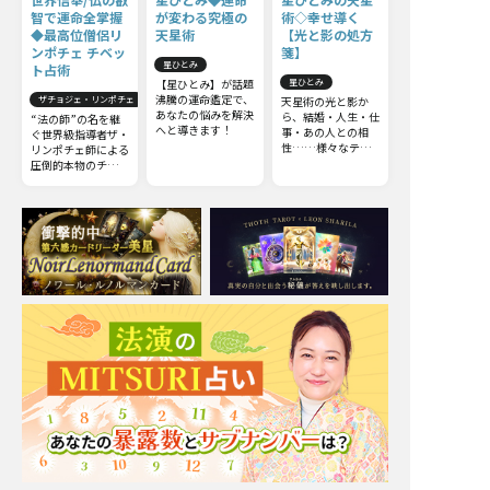
智で運命全掌握
が変わる究極の
術◇幸せ導く
◆最高位僧侶リ
天星術
【光と影の処方
ンポチェ チベッ
箋】
星ひとみ
ト占術
【星ひとみ】が話題
星ひとみ
沸騰の運命鑑定で、
ザチョジェ・リンポチェ
天星術の光と影か
あなたの悩みを解決
ら、結婚・人生・仕
“法の師”の名を継
へと導きます！
事・あの人との相
ぐ世界級指導者ザ・
性……様々なテー
リンポチェ師による
マから真実を導きま
圧倒的本物のチベッ
す！ 今からでも遅
ト占術。他の占いと
くはありません。さ
は一線を画すチベッ
らに運命を切り開
ト占術の極意をお伝
き、幸せな未来を手
えしましょう。
に入れましょう。