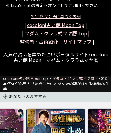
※JavaScriptの設定をオンにしてご利用ください。
特定商取引法に基づく表記
|
cocoloni占い館 Moon Top
|
|
マダム・クララ式マヤ暦
Top
|
|
監修者・占術紹介
|
サイトマップ
|
人気の占いを集めた占いポータルサイトcocoloni
占い館 Moon｜
マダム・クララ式マヤ暦
cocoloni占い館 Moon Top
>
マダム・クララ式マヤ暦
> 30代
40代50代必見！《結婚したい》あなたの魂が求める運命の相
手
あなたへのおすすめ