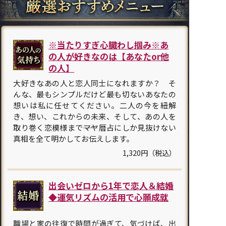
※当たりすぎ心臓わし掴み※あ
の人が好きなのは【あなたor他
の人】
大好きなあの人と恋人同士になれますか？ そ
んな、最もシンプルだけど最も切ないあなたの
想いは私に任せてください。二人の今を紐解
き、想い、これからの未来、そして、あの人を
取り巻く恋模様まで――マヤ暦占にしか見抜けない
真相を全て明かしてお伝えします。
1,320円（税込）
出会いゼロから1年で恋人＆結婚
◆運気リズムの活用で心願成就
職場と家の往復で時間が過ぎて、気づけば、出