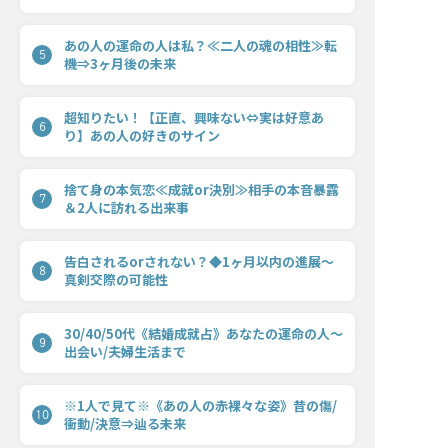
あの人の運命の人は私？≪二人の魂の相性≫転
5
機⇒3ヶ月後の未来
超知りたい！【正直、興味ない⇔実は好意あ
6
り】あの人の好きのサイン
捨て身の本気恋≪成就or決別≫相手の本音暴露
7
＆2人に訪れる出来事
告白されるorされない？◆1ヶ月以内の進展〜
8
真剣交際の可能性
30/40/50代《結婚成就占》あなたの運命の人〜
9
出会い/夫婦生活まで
※1人で見て※《あの人の赤裸々な姿》昔の傷/
10
衝動/決意⇒辿る未来