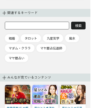
関連するキーワード
結婚
タロット
九星気学
風水
マダム・クララ
マヤ暦占伝道師
マヤ暦占い
みんなが見ているコンテンツ
世界信奉/仏の叡
星ひとみ◆運命
星ひとみの天星