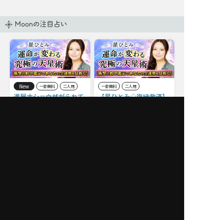
Moonの注目占い
New
一部無料
二人用
一部無料
二人用
進展ナシ＝ウザがられて
【星ひとみ◇復縁救済】
る？【あの人の今の気持
相手の現状、残る思い
ち】秘密/葛藤/恋結論
出、元サヤになる可能性
New
一部無料
二人用
一部無料
二人用
あの態度の真意は？【星
「俺のこと好き？」彼が
ひとみが解く】あの人の
ついあなたの愛を確かめ
恋現状×裏本音×本気度
ようとしてしまう瞬間