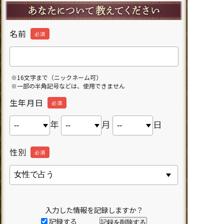
名前
必須
※16文字まで（ニックネーム可）
※一部の半角記号などは、使用できません
生年月日
必須
年
月
日
性別
必須
入力した情報を記録しますか？
記録する