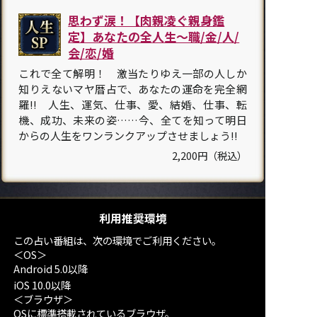
思わず涙！【肉親凌ぐ親身鑑
定】あなたの全人生～職/金/人/
会/恋/婚
これで全て解明！ 激当たりゆえ一部の人しか
知りえないマヤ暦占で、あなたの運命を完全網
羅!! 人生、運気、仕事、愛、結婚、仕事、転
機、成功、未来の姿……今、全てを知って明日
からの人生をワンランクアップさせましょう!!
2,200円（税込）
利用推奨環境
この占い番組は、次の環境でご利用ください。
＜OS＞
Android 5.0以降
iOS 10.0以降
＜ブラウザ＞
OSに標準搭載されているブラウザ。