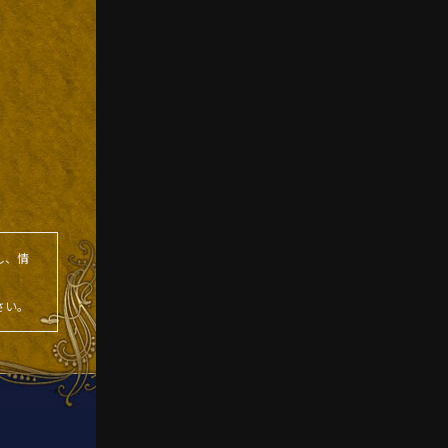
し、情
さい。