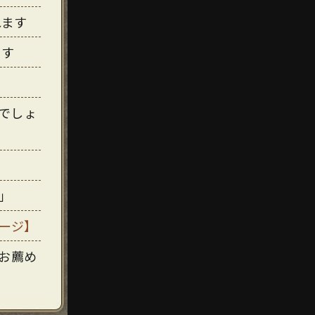
れます
ます
でしょ
」
ージ】
お薦め