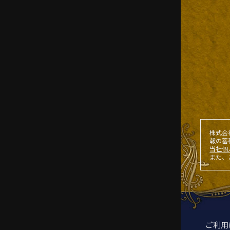
株式会
報の蓄
当社個
また、
ご利用