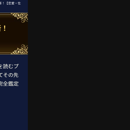
断！【恋愛・仕
断！
を読むプ
てその先
完全鑑定