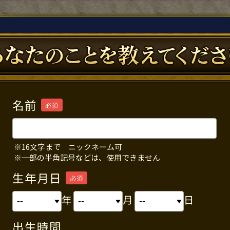
名前
必須
※16文字まで ニックネーム可
※一部の半角記号などは、使用できません
生年月日
必須
年
月
日
出生時間