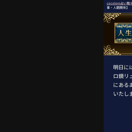
cocoloni占い館 
事・人間関係】
明日に
ロ鏡リ
にある
いたし