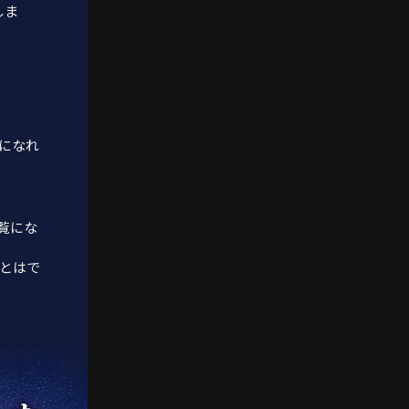
しま
になれ
覧にな
とはで