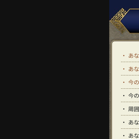
あ
あ
今
今
周
あ
あ