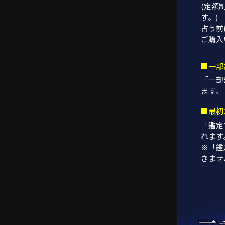
(定額
す。)
占う前
ご購入
■一部
「一部
ます。
■最初
「鑑定
れます
※「鑑
きませ