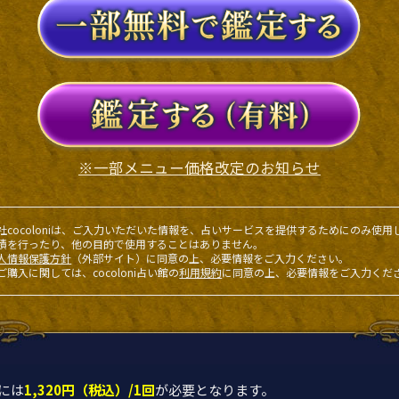
※一部メニュー価格改定のお知らせ
社cocoloniは、ご入力いただいた情報を、占いサービスを提供するためにのみ使用
積を行ったり、他の目的で使用することはありません。
人情報保護方針
（外部サイト）に同意の上、必要情報をご入力ください。
ご購入に関しては、cocoloni占い館の
利用規約
に同意の上、必要情報をご入力くだ
には
1,320円（税込）/1回
が必要となります。