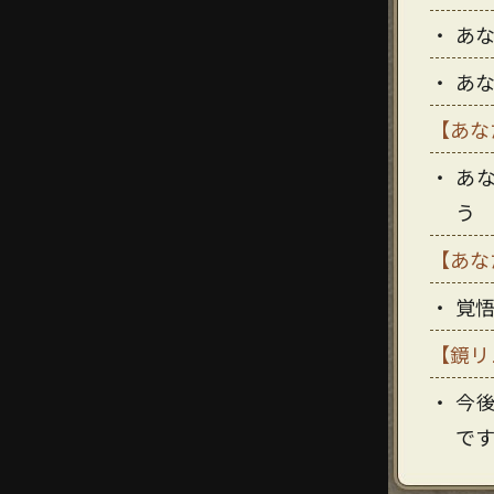
あ
あ
【あな
あ
う
【あな
覚
【鏡リ
今
で