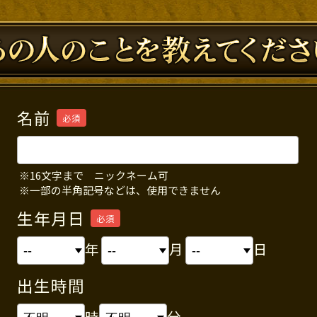
名前
必須
※16文字まで ニックネーム可
※一部の半角記号などは、使用できません
生年月日
必須
年
月
日
出生時間
時
分