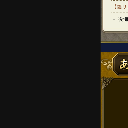
【鏡リ
後