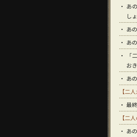
あ
し
あ
あ
「
お
あ
【二人
最
【二人
あ