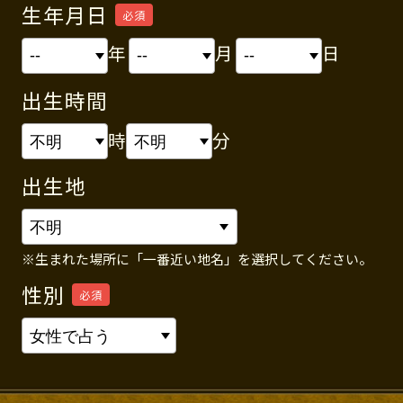
生年月日
必須
年
月
日
出生時間
時
分
出生地
※生まれた場所に「一番近い地名」を選択してください。
性別
必須